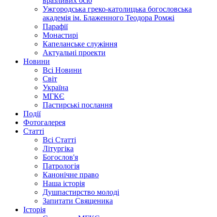
вразливих осіб
Ужгородська греко-католицька богословська
академія ім. Блаженного Теодора Ромжі
Парафії
Монастирі
Капеланське служіння
Актуальні проекти
Новини
Всі Новини
Світ
Україна
МГКЄ
Пастирські послання
Події
Фотогалерея
Статті
Всі Статті
Літургіка
Богослов'я
Патрологія
Канонічне право
Наша історія
Душпастирство молоді
Запитати Священика
Історія