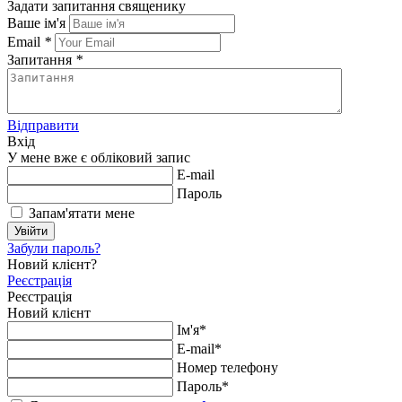
Задати запитання священику
Ваше ім'я
Email
*
Запитання
*
Відправити
Вхід
У мене вже є обліковий запис
E-mail
Пароль
Запам'ятати мене
Увійти
Забули пароль?
Новий клієнт?
Реєстрація
Реєстрація
Новий клієнт
Ім'я*
E-mail*
Номер телефону
Пароль*