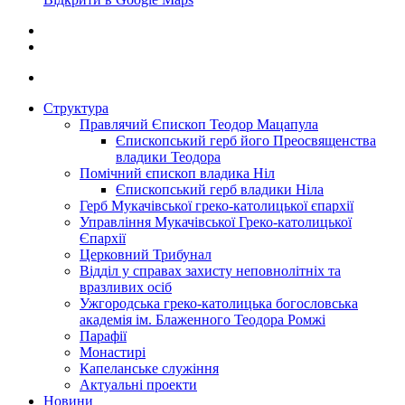
Структура
Правлячий Єпископ Теодор Мацапула
Єпископський герб його Преосвященства
владики Теодора
Помічний єпископ владика Ніл
Єпископський герб владики Ніла
Герб Мукачівської греко-католицької єпархії
Управління Мукачівської Греко-католицької
Єпархії
Церковний Трибунал
Відділ у справах захисту неповнолітніх та
вразливих осіб
Ужгородська греко-католицька богословська
академія ім. Блаженного Теодора Ромжі
Парафії
Монастирі
Капеланське служіння
Актуальні проекти
Новини