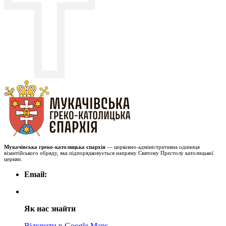
Мукачівська греко-католицька єпархія
— церковно-адміністративна одиниця
візантійського обряду, яка підпорядковується напряму Святому Престолу католицької
церкви.
Email:
Як нас знайти
Відкрити в Google Maps