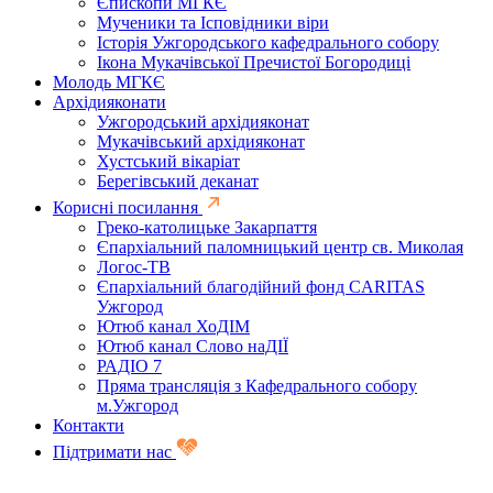
Єпископи МГКЄ
Мученики та Ісповідники віри
Історія Ужгородського кафедрального собору
Ікона Мукачівської Пречистої Богородиці
Молодь МГКЄ
Архідияконати
Ужгородський архідияконат
Мукачівський архідияконат
Хустський вікаріат
Берегівський деканат
Корисні посилання
Греко-католицьке Закарпаття
Єпархіальний паломницький центр св. Миколая
Логос-ТВ
Єпархіальний благодійний фонд CARITAS
Ужгород
Ютюб канал ХоДІМ
Ютюб канал Слово наДІЇ
РАДІО 7
Пряма трансляція з Кафедрального собору
м.Ужгород
Контакти
Підтримати нас