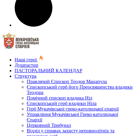
Наші герої
Душпастир
ПАСТОРАЛЬНИЙ КАЛЕНДАР
Структура
Правлячий Єпископ Теодор Мацапула
Єпископський герб його Преосвященства владики
Теодора
Помічний єпископ владика Ніл
Єпископський герб владики Ніла
Герб Мукачівської греко-католицької єпархії
Управління Мукачівської Греко-католицької
Єпархії
Церковний Трибунал
Відділ у справах захисту неповнолітніх та