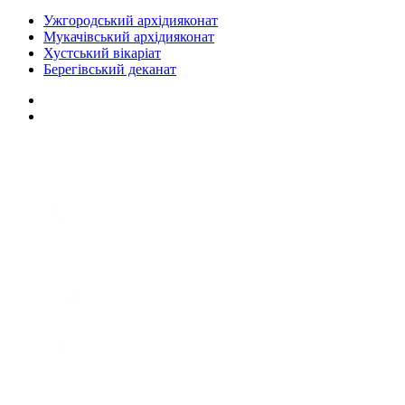
Ужгородський архідияконат
Мукачівський архідияконат
Хустський вікаріат
Берегівський деканат