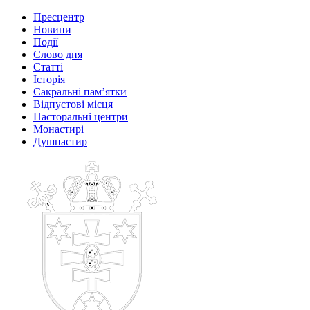
Пресцентр
Новини
Події
Слово дня
Статті
Історія
Сакральні пам’ятки
Відпустові місця
Пасторальні центри
Монастирі
Душпастир