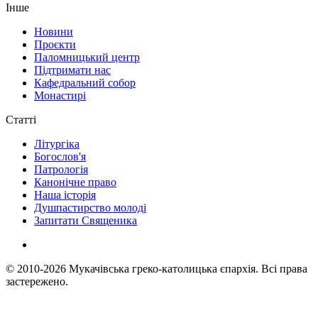
Інше
Новини
Проєкти
Паломницький центр
Підтримати нас
Кафедральний собор
Монастирі
Статті
Літургіка
Богослов'я
Патрологія
Канонічне право
Наша історія
Душпастирство молоді
Запитати Священика
© 2010-2026
Мукачівська греко-католицька єпархія.
Всі права
застережено.