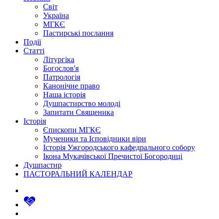
Світ
Україна
МГКЄ
Пастирські послання
Події
Статті
Літургіка
Богослов'я
Патрологія
Канонічне право
Наша історія
Душпастирство молоді
Запитати Священика
Історія
Єпископи МГКЄ
Мученики та Ісповідники віри
Історія Ужгородського кафедрального собору
Ікона Мукачівської Пречистої Богородиці
Душпастир
ПАСТОРАЛЬНИЙ КАЛЕНДАР