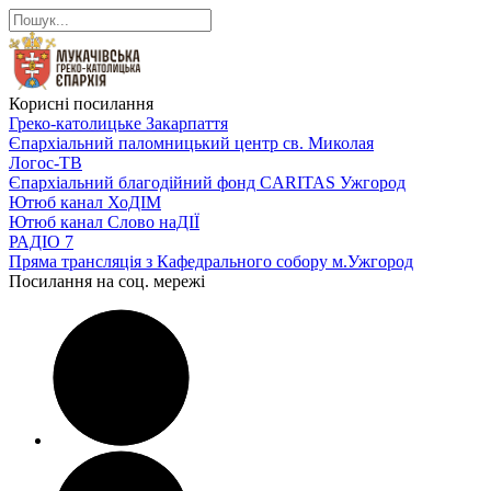
Корисні посилання
Греко-католицьке Закарпаття
Єпархіальний паломницький центр св. Миколая
Логос-ТВ
Єпархіальний благодійний фонд CARITAS Ужгород
Ютюб канал ХоДІМ
Ютюб канал Слово наДІЇ
РАДІО 7
Пряма трансляція з Кафедрального собору м.Ужгород
Посилання на соц. мережі