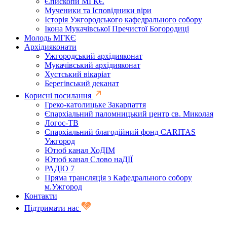
Єпископи МГКЄ
Мученики та Ісповідники віри
Історія Ужгородського кафедрального собору
Ікона Мукачівської Пречистої Богородиці
Молодь МГКЄ
Архідияконати
Ужгородський архідияконат
Мукачівський архідияконат
Хустський вікаріат
Берегівський деканат
Корисні посилання
Греко-католицьке Закарпаття
Єпархіальний паломницький центр св. Миколая
Логос-ТВ
Єпархіальний благодійний фонд CARITAS
Ужгород
Ютюб канал ХоДІМ
Ютюб канал Слово наДІЇ
РАДІО 7
Пряма трансляція з Кафедрального собору
м.Ужгород
Контакти
Підтримати нас