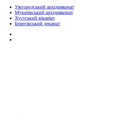
Ужгородський архідияконат
Мукачівський архідияконат
Хустський вікаріат
Берегівський деканат