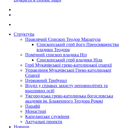
Структура
Правлячий Єпископ Теодор Мацапула
Єпископський герб його Преосвященства
владики Теодора
Помічний єпископ владика Ніл
Єпископський герб владики Ніла
Герб Мукачівської греко-католицької єпархії
Управління Мукачівської Греко-католицької
Єпархії
Церковний Трибунал
Відділ у справах захисту неповнолітніх та
вразливих осіб
Ужгородська греко-католицька богословська
академія ім. Блаженного Теодора Ромжі
Парафії
Монастирі
Капеланське служіння
Актуальні проекти
Новини