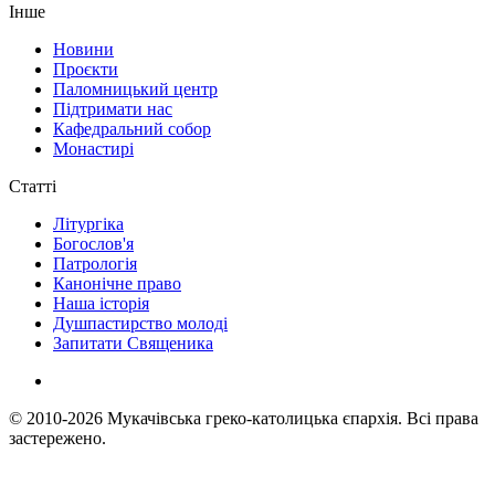
Інше
Новини
Проєкти
Паломницький центр
Підтримати нас
Кафедральний собор
Монастирі
Статті
Літургіка
Богослов'я
Патрологія
Канонічне право
Наша історія
Душпастирство молоді
Запитати Священика
© 2010-2026
Мукачівська греко-католицька єпархія.
Всі права
застережено.