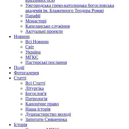
вразливих осіб
Ужгородська греко-католицька богословська
академія ім. Блаженного Теодора Ромжі
Парафії
Монастирі
Капеланське служіння
Актуальні проекти
Новини
Всі Новини
Світ
Україна
МГКЄ
Пастирські послання
Події
Фотогалерея
Статті
Всі Статті
Літургіка
Богослов'я
Патрологія
Канонічне право
Наша історія
Душпастирство молоді
Запитати Священика
Історія