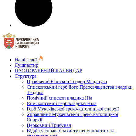
Наші герої
Душпастир
ПАСТОРАЛЬНИЙ КАЛЕНДАР
Структура
Правлячий Єпископ Теодор Мацапула
Єпископський герб його Преосвященства владики
Теодора
Помічний єпископ владика Ніл
Єпископський герб владики Ніла
Герб Мукачівської греко-католицької єпархії
Управління Мукачівської Греко-католицької
Єпархії
Церковний Трибунал
Відділ у справах захисту неповнолітніх та