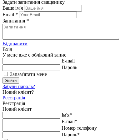
Задати запитання священику
Ваше ім'я
Email
*
Запитання
*
Відправити
Вхід
У мене вже є обліковий запис
E-mail
Пароль
Запам'ятати мене
Увійти
Забули пароль?
Новий клієнт?
Реєстрація
Реєстрація
Новий клієнт
Ім'я*
E-mail*
Номер телефону
Пароль*