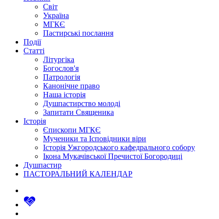
Світ
Україна
МГКЄ
Пастирські послання
Події
Статті
Літургіка
Богослов'я
Патрологія
Канонічне право
Наша історія
Душпастирство молоді
Запитати Священика
Історія
Єпископи МГКЄ
Мученики та Ісповідники віри
Історія Ужгородського кафедрального собору
Ікона Мукачівської Пречистої Богородиці
Душпастир
ПАСТОРАЛЬНИЙ КАЛЕНДАР