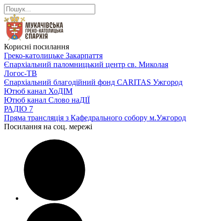
Корисні посилання
Греко-католицьке Закарпаття
Єпархіальний паломницький центр св. Миколая
Логос-ТВ
Єпархіальний благодійний фонд CARITAS Ужгород
Ютюб канал ХоДІМ
Ютюб канал Слово наДІЇ
РАДІО 7
Пряма трансляція з Кафедрального собору м.Ужгород
Посилання на соц. мережі