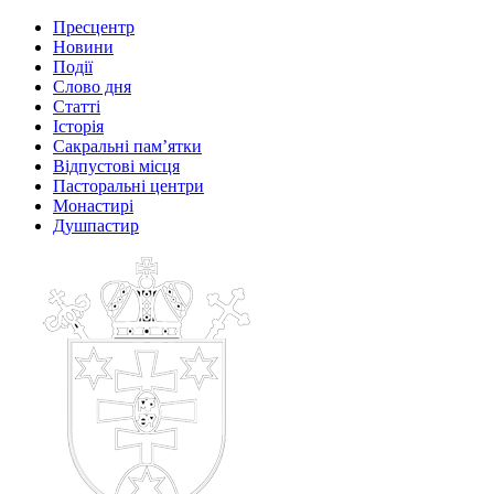
Пресцентр
Новини
Події
Слово дня
Статті
Історія
Сакральні пам’ятки
Відпустові місця
Пасторальні центри
Монастирі
Душпастир