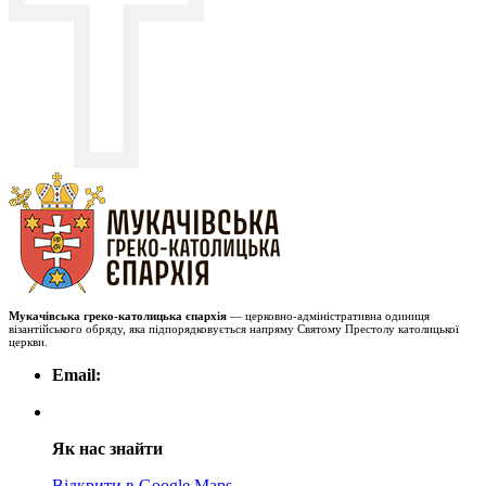
Мукачівська греко-католицька єпархія
— церковно-адміністративна одиниця
візантійського обряду, яка підпорядковується напряму Святому Престолу католицької
церкви.
Email:
Як нас знайти
Відкрити в Google Maps