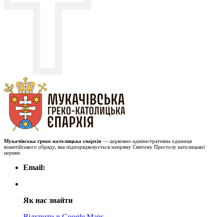
Мукачівська греко-католицька єпархія
— церковно-адміністративна одиниця
візантійського обряду, яка підпорядковується напряму Святому Престолу католицької
церкви.
Email:
Як нас знайти
Відкрити в Google Maps