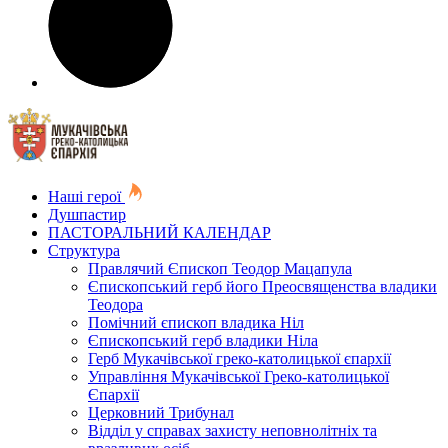
Наші герої
Душпастир
ПАСТОРАЛЬНИЙ КАЛЕНДАР
Структура
Правлячий Єпископ Теодор Мацапула
Єпископський герб його Преосвященства владики
Теодора
Помічний єпископ владика Ніл
Єпископський герб владики Ніла
Герб Мукачівської греко-католицької єпархії
Управління Мукачівської Греко-католицької
Єпархії
Церковний Трибунал
Відділ у справах захисту неповнолітніх та