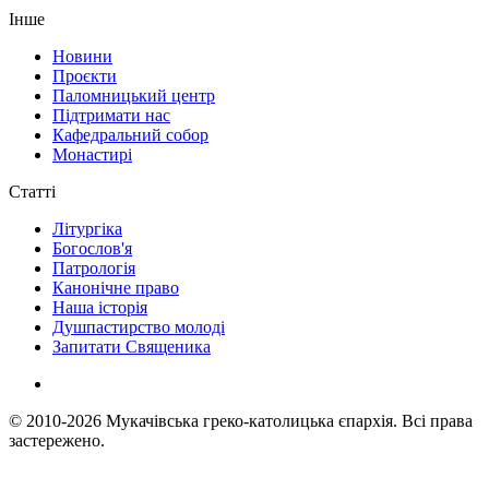
Інше
Новини
Проєкти
Паломницький центр
Підтримати нас
Кафедральний собор
Монастирі
Статті
Літургіка
Богослов'я
Патрологія
Канонічне право
Наша історія
Душпастирство молоді
Запитати Священика
© 2010-2026
Мукачівська греко-католицька єпархія.
Всі права
застережено.