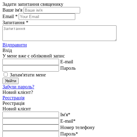
Задати запитання священику
Ваше ім'я
Email
*
Запитання
*
Відправити
Вхід
У мене вже є обліковий запис
E-mail
Пароль
Запам'ятати мене
Увійти
Забули пароль?
Новий клієнт?
Реєстрація
Реєстрація
Новий клієнт
Ім'я*
E-mail*
Номер телефону
Пароль*