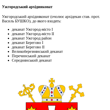
Ужгородський архідияконат
Ужгородський архідияконат (очолює архідекан став. прот.
Василь БУШКО), до якого входять:
деканат Ужгород-місто І
деканат Ужгород-місто ІІ
деканат Ужгород район
деканат Берегово І
деканат Берегово ІІ
Великоберезнянський деканат
Перечинський деканат
Середнянський деканат