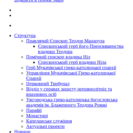
Структура
Правлячий Єпископ Теодор Мацапула
Єпископський герб його Преосвященства
владики Теодора
Помічний єпископ владика Ніл
Єпископський герб владики Ніла
Герб Мукачівської греко-католицької єпархії
Управління Мукачівської Греко-католицької
Єпархії
Церковний Трибунал
Відділ у справах захисту неповнолітніх та
вразливих осіб
Ужгородська греко-католицька богословська
академія ім. Блаженного Теодора Ромжі
Парафії
Монастирі
Капеланське служіння
Актуальні проекти
Новини