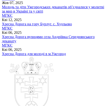
Жов 07, 2025
Молодь та діти Ужгородських деканатів об’єдналися у молитві
за мир в Україні та у світі
МГКЄ
Кві 12, 2025
Хресна Дорога на гору Бурлуг. с. Худльово
МГКЄ
Кві 06, 2025
Хресна Дорога вулицями села Андріївка Середнянського
деканату
МГКЄ
Кві 06, 2025
Хресна Дорога для молоді в м.Ужгород