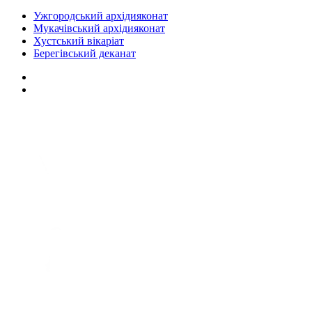
Ужгородський архідияконат
Мукачівський архідияконат
Хустський вікаріат
Берегівський деканат