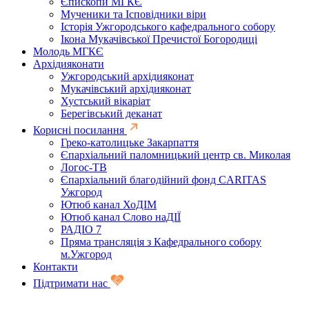
Єпископи МГКЄ
Мученики та Ісповідники віри
Історія Ужгородського кафедрального собору
Ікона Мукачівської Пречистої Богородиці
Молодь МГКЄ
Архідияконати
Ужгородський архідияконат
Мукачівський архідияконат
Хустський вікаріат
Берегівський деканат
Корисні посилання
Греко-католицьке Закарпаття
Єпархіальний паломницький центр св. Миколая
Логос-ТВ
Єпархіальний благодійний фонд CARITAS
Ужгород
Ютюб канал ХоДІМ
Ютюб канал Слово наДІЇ
РАДІО 7
Пряма трансляція з Кафедрального собору
м.Ужгород
Контакти
Підтримати нас