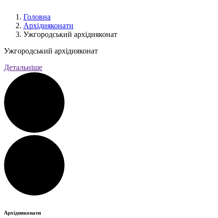
Головна
Архідияконати
Ужгородський архідияконат
Ужгородський архідияконат
Детальніше
Архідияконати