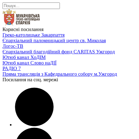
Корисні посилання
Греко-католицьке Закарпаття
Єпархіальний паломницький центр св. Миколая
Логос-ТВ
Єпархіальний благодійний фонд CARITAS Ужгород
Ютюб канал ХоДІМ
Ютюб канал Слово наДІЇ
РАДІО 7
Пряма трансляція з Кафедрального собору м.Ужгород
Посилання на соц. мережі