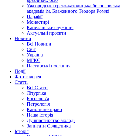
вразливих осіб
Ужгородська греко-католицька богословська
академія ім. Блаженного Теодора Ромжі
Парафії
Монастирі
Капеланське служіння
Актуальні проекти
Новини
Всі Новини
Світ
Україна
МГКЄ
Пастирські послання
Події
Фотогалерея
Статті
Всі Статті
Літургіка
Богослов'я
Патрологія
Канонічне право
Наша історія
Душпастирство молоді
Запитати Священика
Історія