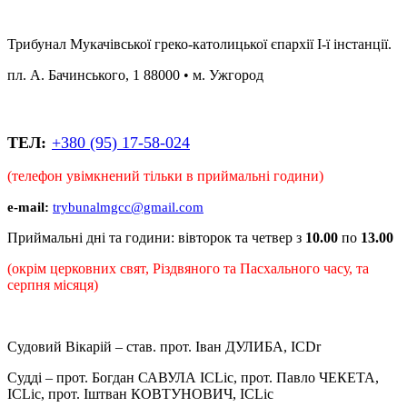
Трибунал Мукачівської греко-католицької єпархії І-ї інстанції.
пл. А. Бачинського, 1 88000 • м. Ужгород
‪
ТЕЛ:
+380 (95) 17-58-024
(телефон увімкнений тільки в приймальні години)
e-mail:
trybunalmgcc@gmail.com
Приймальні дні та години: вівторок та четвер з
10.00
по
13.00
(окрім церковних свят, Різдвяного та Пасхального часу, та
серпня місяця)
Судовий Вікарій – став. прот. Іван ДУЛИБА, ICDr
Судді – прот. Богдан САВУЛА ICLic, прот. Павло ЧЕКЕТА,
ICLic, прот. Іштван КОВТУНОВИЧ, ICLic