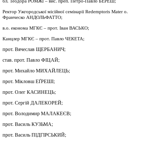
бл. Теодора РОМЖІ – вис. преп. Петро-Павло БЕРЕШ;
Ректор Ужгородської місійної семінарії Redemptorіs Mater о.
Франческо АНДОЛЬФАТТО;
в.о. економа МГКЄ – прот. Іван ВАСЬКО;
Канцлер МГКЄ – прот. Павло ЧЕКЕТА;
прот. Вячеслав ЩЕРБАНИЧ;
став. прот. Павло ФІЦАЙ;
прот. Михайло МИХАЙЛЕЦЬ;
прот. Мікловш ЕҐРЕШІ;
прот. Олег КАСИНЕЦЬ;
прот. Сергій ДАЛЕКОРЕЙ;
прот. Володимир МАЛАКЕЄВ;
прот. Василь КУЗЬМА;
прот. Василь ПІДГІРСЬКИЙ;