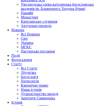
вразливих осіб
Ужгородська греко-католицька богословська
академія ім. Блаженного Теодора Ромжі
Парафії
Монастирі
Капеланське служіння
Актуальні проекти
Новини
Всі Новини
Світ
Україна
МГКЄ
Пастирські послання
Події
Фотогалерея
Статті
Всі Статті
Літургіка
Богослов'я
Патрологія
Канонічне право
Наша історія
Душпастирство молоді
Запитати Священика
Історія