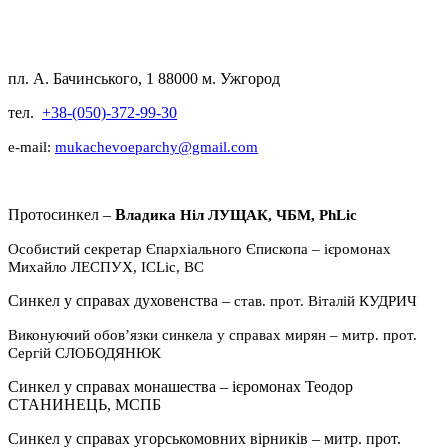
пл. А. Бачинського, 1 88000 м. Ужгород
тел.
+38-(050)-372-99-30
e-mail:
mukachevoeparchy@gmail.com
Протосинкел –
В
ладика Ніл ЛУЩАК, ЧБМ, PhLic
Особистий секретар Єпархіального Єпископа
–
ієромонах
Михайло ЛЕСПУХ,
ICLic, ВС
Синкел у справах духовенства –
став.
прот. Віталій КУДРИЧ
Виконуючий обовʼязки синкела у справах мирян – митр. прот.
Сергій СЛОБОДЯНЮК
Синкел у справах монашества – ієромонах Теодор
СТАНИНЕЦЬ, МСПБ
Синкел у справах угорськомовних вірників – митр. прот.