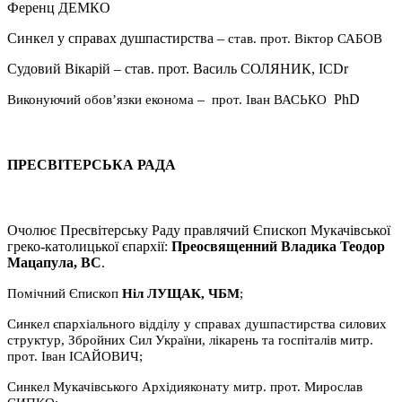
Ференц ДЕМКО
Синкел у справах душпастирства –
став. прот. Віктор САБОВ
Судовий Вікарій – став. прот. Василь СОЛЯНИК, ICDr
–
PhD
Виконуючий обовʼязки економа
прот. Іван ВАСЬКО
ПРЕСВІТЕРСЬКА РАДА
Очолює Пресвітерську Раду правлячий Єпископ Мукачівської
греко-католицької єпархії:
Преосвященний Владика Теодор
Мацапула, ВС
.
Помічний Єпископ
Ніл ЛУЩАК, ЧБМ
;
Синкел єпархіального відділу у справах душпастирства силових
структур, Збройних Сил України, лікарень та госпіталів митр.
прот. Іван ІСАЙОВИЧ;
Синкел Мукачівського Архідияконату митр. прот. Мирослав