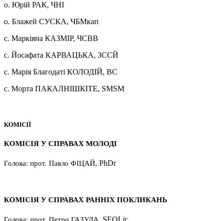
о. Юрій РАК, ЧНІ
о. Блажей СУСКА, ЧБМкап
с. Маркіяна КАЗМІР, ЧСВВ
с. Йосафата КАРВАЦЬКА, ЗССЙ
с. Марія Благодаті КОЛОДІЙ, ВС
с. Морта ПАКАЛНІШКІТЕ, SMSM
КОМІСІЇ
КОМІСІЯ У СПРАВАХ МОЛОДІ
PhDr
Голова: прот. Павло ФІЦАЙ,
КОМІСІЯ У СПРАВАХ РАННІХ ПОКЛИКАНЬ
SEOLic
Голова: прот. Петро ГАЗУДА,