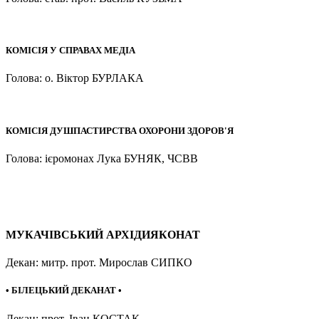
КОМІСІЯ У СПРАВАХ МЕДІА
Голова: о. Віктор БУРЛАКА
КОМІСІЯ ДУШПАСТИРСТВА ОХОРОНИ ЗДОРОВ'Я
Голова: ієромонах Лука БУНЯК, ЧСВВ
МУКАЧІВСЬКИЙ АРХІДИЯКОНАТ
Декан: митр. прот. Мирослав СИПКО
• БІЛЕЦЬКИЙ ДЕКАНАТ •
Декан: прот. Іван КОСТАК