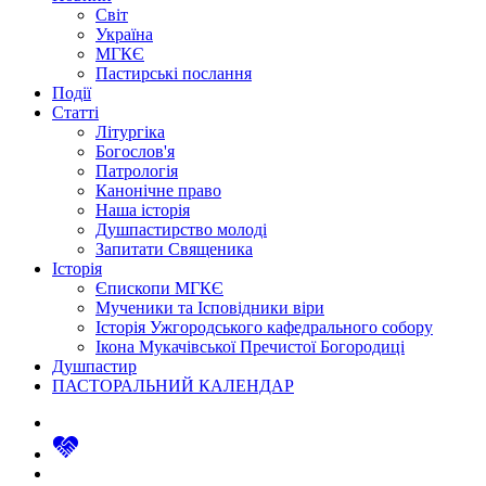
Світ
Україна
МГКЄ
Пастирські послання
Події
Статті
Літургіка
Богослов'я
Патрологія
Канонічне право
Наша історія
Душпастирство молоді
Запитати Священика
Історія
Єпископи МГКЄ
Мученики та Ісповідники віри
Історія Ужгородського кафедрального собору
Ікона Мукачівської Пречистої Богородиці
Душпастир
ПАСТОРАЛЬНИЙ КАЛЕНДАР