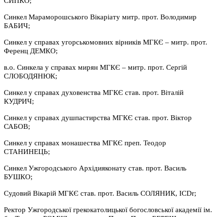
СИПКО;
Синкел Мараморошського Вікаріату митр. прот. Володимир
БАБИЧ;
Синкел у справах угорськомовних вірників МГКЄ – митр. прот.
Ференц ДЕМКО;
в.о. Синкела у справах мирян МГКЄ – митр. прот. Сергій
СЛОБОДЯНЮК;
Синкел у справах духовенства МГКЄ став. прот. Віталій
КУДРИЧ;
Синкел у справах душпастирства МГКЄ став. прот. Віктор
САБОВ;
Синкел у справах монашества МГКЄ преп. Теодор
СТАНИНЕЦЬ;
Синкел Ужгородського Архідияконату став. прот. Василь
БУШКО;
Судовий Вікарій МГКЄ став. прот. Василь СОЛЯНИК, ICDr;
Ректор Ужгородської грекокатолицької богословської академії ім.