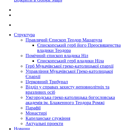
Структура
Правлячий Єпископ Теодор Мацапула
Єпископський герб його Преосвященства
владики Теодора
Помічний єпископ владика Ніл
Єпископський герб владики Ніла
Герб Мукачівської греко-католицької єпархії
Управління Мукачівської Греко-католицької
Єпархії
Церковний Трибунал
Відділ у справах захисту неповнолітніх та
вразливих осіб
Ужгородська греко-католицька богословська
академія ім. Блаженного Теодора Ромжі
Парафії
Монастирі
Капеланське служіння
Актуальні проекти
Новини