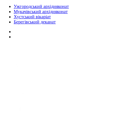
Ужгородський архідияконат
Мукачівський архідияконат
Хустський вікаріат
Берегівський деканат