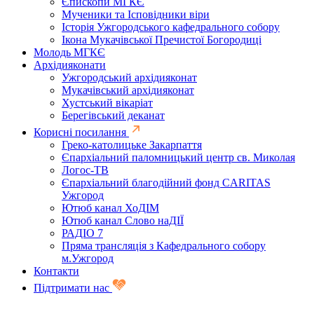
Єпископи МГКЄ
Мученики та Ісповідники віри
Історія Ужгородського кафедрального собору
Ікона Мукачівської Пречистої Богородиці
Молодь МГКЄ
Архідияконати
Ужгородський архідияконат
Мукачівський архідияконат
Хустський вікаріат
Берегівський деканат
Корисні посилання
Греко-католицьке Закарпаття
Єпархіальний паломницький центр св. Миколая
Логос-ТВ
Єпархіальний благодійний фонд CARITAS
Ужгород
Ютюб канал ХоДІМ
Ютюб канал Слово наДІЇ
РАДІО 7
Пряма трансляція з Кафедрального собору
м.Ужгород
Контакти
Підтримати нас