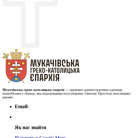
Мукачівська греко-католицька єпархія
— церковно-адміністративна одиниця
візантійського обряду, яка підпорядковується напряму Святому Престолу католицької
церкви.
Email:
Як нас знайти
Відкрити в Google Maps