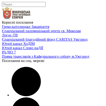
Корисні посилання
Греко-католицьке Закарпаття
Єпархіальний паломницький центр св. Миколая
Логос-ТВ
Єпархіальний благодійний фонд CARITAS Ужгород
Ютюб канал ХоДІМ
Ютюб канал Слово наДІЇ
РАДІО 7
Пряма трансляція з Кафедрального собору м.Ужгород
Посилання на соц. мережі