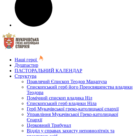
Наші герої
Душпастир
ПАСТОРАЛЬНИЙ КАЛЕНДАР
Структура
Правлячий Єпископ Теодор Мацапула
Єпископський герб його Преосвященства владики
Теодора
Помічний єпископ владика Ніл
Єпископський герб владики Ніла
Герб Мукачівської греко-католицької єпархії
Управління Мукачівської Греко-католицької
Єпархії
Церковний Трибунал
Відділ у справах захисту неповнолітніх та