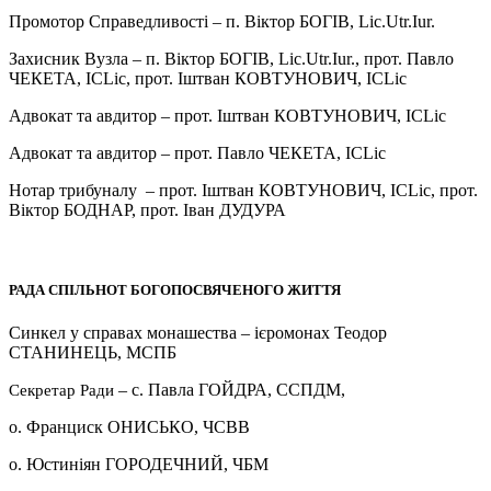
Промотор Справедливості – п. Віктор БОГІВ, Lic.Utr.Iur.
Захисник Вузла – п. Віктор БОГІВ, Lic.Utr.Iur., прот. Павло
ЧЕКЕТА, ICLic, прот. Іштван КОВТУНОВИЧ, ICLic
Адвокат та авдитор – прот. Іштван КОВТУНОВИЧ, ICLic
Адвокат та авдитор – прот. Павло ЧЕКЕТА, ICLic
Нотар трибуналу – прот. Іштван КОВТУНОВИЧ, ICLic, прот.
Віктор БОДНАР, прот. Іван ДУДУРА
РАДА СПІЛЬНОТ БОГОПОСВЯЧЕНОГО ЖИТТЯ
Синкел у справах монашества – ієромонах Теодор
СТАНИНЕЦЬ, МСПБ
–
с. Павла ГОЙДРА, ССПДМ,
Секретар Ради
о. Франциск ОНИСЬКО, ЧСВВ
о. Юстиніян ГОРОДЕЧНИЙ, ЧБМ