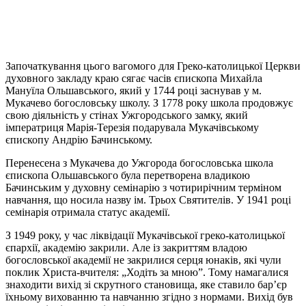
Започаткування цього вагомого для Греко-католицької Церкви
духовного закладу краю сягає часів єпископа Михайла
Мануїла Ольшавського, який у 1744 році заснував у м.
Мукачево богословську школу. З 1778 року школа продовжує
свою діяльність у стінах Ужгородського замку, який
імператриця Марія-Терезія подарувала Мукачівському
єпископу Андрію Бачинському.
Перенесена з Мукачева до Ужгорода богословська школа
єпископа Ольшавського була перетворена владикою
Бачинським у духовну семінарію з чотирирічним терміном
навчання, що носила назву ім. Трьох Святителів. У 1941 році
семінарія отримала статус академії.
З 1949 року, у час ліквідації Мукачівської греко-католицької
єпархії, академію закрили. Але із закриттям владою
богословської академії не закрилися серця юнаків, які чули
поклик Христа-вчителя: „Ходіть за мною”. Тому намагалися
знаходити вихід зі скрутного становища, яке ставило бар’єр
їхньому вихованню та навчанню згідно з нормами. Вихід був