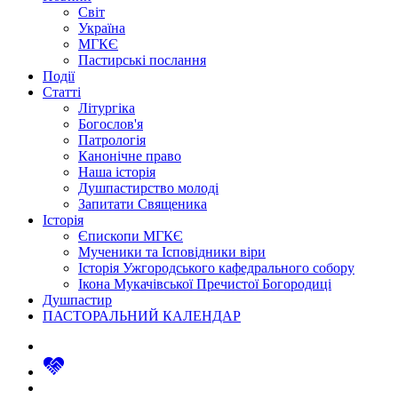
Світ
Україна
МГКЄ
Пастирські послання
Події
Статті
Літургіка
Богослов'я
Патрологія
Канонічне право
Наша історія
Душпастирство молоді
Запитати Священика
Історія
Єпископи МГКЄ
Мученики та Ісповідники віри
Історія Ужгородського кафедрального собору
Ікона Мукачівської Пречистої Богородиці
Душпастир
ПАСТОРАЛЬНИЙ КАЛЕНДАР