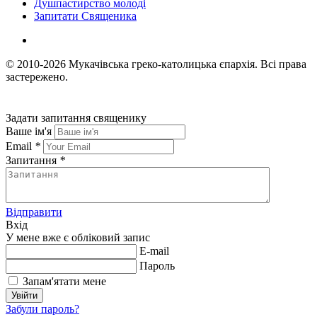
Душпастирство молоді
Запитати Священика
© 2010-2026
Мукачівська греко-католицька єпархія.
Всі права
застережено.
Задати запитання священику
Ваше ім'я
Email
*
Запитання
*
Відправити
Вхід
У мене вже є обліковий запис
E-mail
Пароль
Запам'ятати мене
Увійти
Забули пароль?