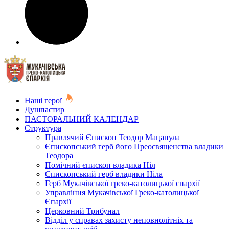
Наші герої
Душпастир
ПАСТОРАЛЬНИЙ КАЛЕНДАР
Структура
Правлячий Єпископ Теодор Мацапула
Єпископський герб його Преосвященства владики
Теодора
Помічний єпископ владика Ніл
Єпископський герб владики Ніла
Герб Мукачівської греко-католицької єпархії
Управління Мукачівської Греко-католицької
Єпархії
Церковний Трибунал
Відділ у справах захисту неповнолітніх та