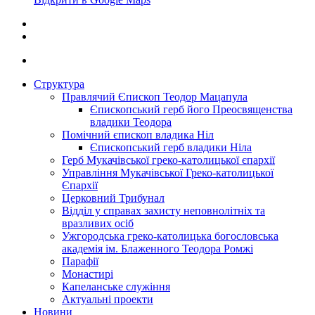
Структура
Правлячий Єпископ Теодор Мацапула
Єпископський герб його Преосвященства
владики Теодора
Помічний єпископ владика Ніл
Єпископський герб владики Ніла
Герб Мукачівської греко-католицької єпархії
Управління Мукачівської Греко-католицької
Єпархії
Церковний Трибунал
Відділ у справах захисту неповнолітніх та
вразливих осіб
Ужгородська греко-католицька богословська
академія ім. Блаженного Теодора Ромжі
Парафії
Монастирі
Капеланське служіння
Актуальні проекти
Новини