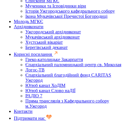
Єпископи МГКЄ
Мученики та Ісповідники віри
Історія Ужгородського кафедрального собору
Ікона Мукачівської Пречистої Богородиці
Молодь МГКЄ
Архідияконати
Ужгородський архідияконат
Мукачівський архідияконат
Хустський вікаріат
Берегівський деканат
Корисні посилання
Греко-католицьке Закарпаття
Єпархіальний паломницький центр св. Миколая
Логос-ТВ
Єпархіальний благодійний фонд CARITAS
Ужгород
Ютюб канал ХоДІМ
Ютюб канал Слово наДІЇ
РАДІО 7
Пряма трансляція з Кафедрального собору
м.Ужгород
Контакти
Підтримати нас