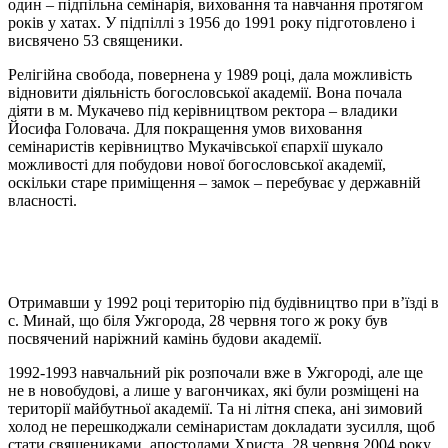
один – підпільна семінарія, виховання та навчання протягом
років у хатах. У підпіллі з 1956 до 1991 року підготовлено і
висвячено 53 священики.
Релігійна свобода, повернена у 1989 році, дала можливість
відновити діяльність богословської академії. Вона почала
діяти в м. Мукачево під керівництвом ректора – владики
Йосифа Головача. Для покращення умов виховання
семінаристів керівництво Мукачівської єпархії шукало
можливості для побудови нової богословської академії,
оскільки старе приміщення – замок – перебуває у державній
власності.
Отримавши у 1992 році територію під будівництво при в’їзді в
с. Минай, що біля Ужгорода, 28 червня того ж року був
посвячений наріжний камінь будови академії.
1992-1993 навчальний рік розпочали вже в Ужгороді, але ще
не в новобудові, а лише у вагончиках, які були розміщені на
території майбутньої академії. Та ні літня спека, ані зимовий
холод не перешкоджали семінаристам докладати зусилля, щоб
стати священиками, апостолами Христа. 28 червня 2004 року