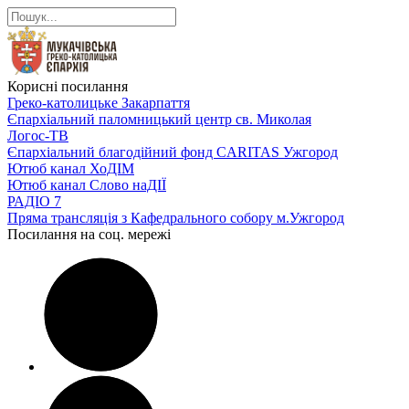
Корисні посилання
Греко-католицьке Закарпаття
Єпархіальний паломницький центр св. Миколая
Логос-ТВ
Єпархіальний благодійний фонд CARITAS Ужгород
Ютюб канал ХоДІМ
Ютюб канал Слово наДІЇ
РАДІО 7
Пряма трансляція з Кафедрального собору м.Ужгород
Посилання на соц. мережі