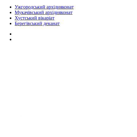
Ужгородський архідияконат
Мукачівський архідияконат
Хустський вікаріат
Берегівський деканат