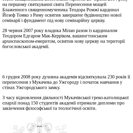
на першому святкуванні свята Перенесення мощей
Блаженного священномученика Теодора Ромжі кардинал
Йозеф Томко з Риму освятив завершене будівництво нової
семінарії і фундамент під нову семінарійну церкву.
28 червня 2007 року владика Мілан разом із кардиналом
Теодором Eдгаром Мак-Керріком, вашингтонським
архиєпископом-емеритом, освятив нову церкву на території
богословської академії.
6 грудня 2008 року духовна академія відсвяткувала 230 років її
перенесення з Мукачева до Ужгороду і початок навчання у
стінах Ужгородського замку.
З часу відновлення діяльності Мукачівської греко-католицької
єпархії понад 150 студентів академії отримали дипломи про
закінчення філософської та теологічної освіти.