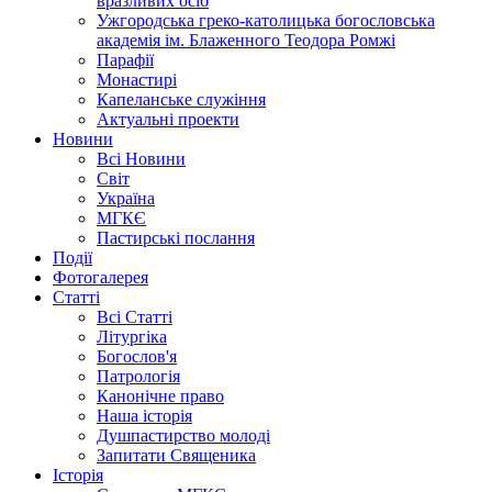
вразливих осіб
Ужгородська греко-католицька богословська
академія ім. Блаженного Теодора Ромжі
Парафії
Монастирі
Капеланське служіння
Актуальні проекти
Новини
Всі Новини
Світ
Україна
МГКЄ
Пастирські послання
Події
Фотогалерея
Статті
Всі Статті
Літургіка
Богослов'я
Патрологія
Канонічне право
Наша історія
Душпастирство молоді
Запитати Священика
Історія