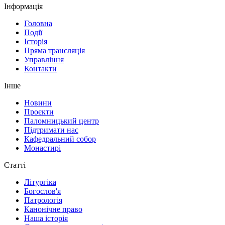
Інформація
Головна
Події
Історія
Пряма трансляція
Управління
Контакти
Інше
Новини
Проєкти
Паломницький центр
Підтримати нас
Кафедральний собор
Монастирі
Статті
Літургіка
Богослов'я
Патрологія
Канонічне право
Наша історія