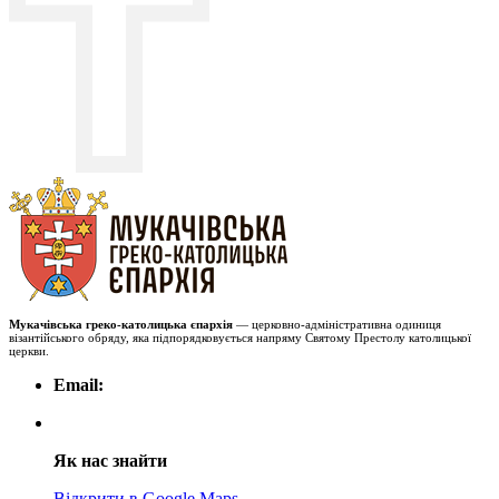
Мукачівська греко-католицька єпархія
— церковно-адміністративна одиниця
візантійського обряду, яка підпорядковується напряму Святому Престолу католицької
церкви.
Email:
Як нас знайти
Відкрити в Google Maps