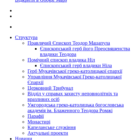
Структура
Правлячий Єпископ Теодор Мацапула
Єпископський герб його Преосвященства
владики Теодора
Помічний єпископ владика Ніл
Єпископський герб владики Ніла
Герб Мукачівської греко-католицької єпархії
Управління Мукачівської Греко-католицької
Єпархії
Церковний Трибунал
Відділ у справах захисту неповнолітніх та
вразливих осіб
Ужгородська греко-католицька богословська
академія ім. Блаженного Теодора Ромжі
Парафії
Монастирі
Капеланське служіння
Актуальні проекти
Новини