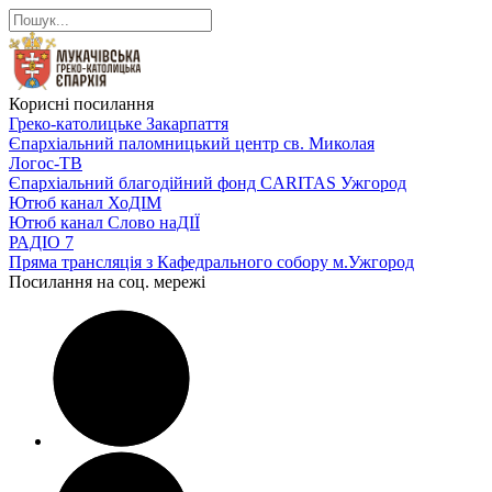
Корисні посилання
Греко-католицьке Закарпаття
Єпархіальний паломницький центр св. Миколая
Логос-ТВ
Єпархіальний благодійний фонд CARITAS Ужгород
Ютюб канал ХоДІМ
Ютюб канал Слово наДІЇ
РАДІО 7
Пряма трансляція з Кафедрального собору м.Ужгород
Посилання на соц. мережі