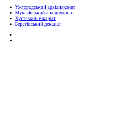
Ужгородський архідияконат
Мукачівський архідияконат
Хустський вікаріат
Берегівський деканат