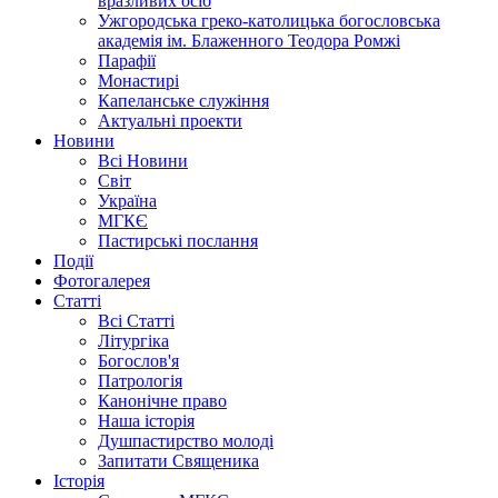
вразливих осіб
Ужгородська греко-католицька богословська
академія ім. Блаженного Теодора Ромжі
Парафії
Монастирі
Капеланське служіння
Актуальні проекти
Новини
Всі Новини
Світ
Україна
МГКЄ
Пастирські послання
Події
Фотогалерея
Статті
Всі Статті
Літургіка
Богослов'я
Патрологія
Канонічне право
Наша історія
Душпастирство молоді
Запитати Священика
Історія