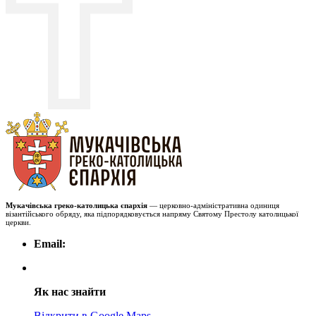
Мукачівська греко-католицька єпархія
— церковно-адміністративна одиниця
візантійського обряду, яка підпорядковується напряму Святому Престолу католицької
церкви.
Email:
Як нас знайти
Відкрити в Google Maps