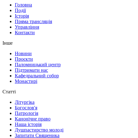
Головна
Події
Історія
Пряма трансляція
Управління
Контакти
Інше
Новини
Проєкти
Паломницький центр
Підтримати нас
Кафедральний собор
Монастирі
Статті
Літургіка
Богослов'я
Патрологія
Канонічне право
Наша історія
Душпастирство молоді
Запитати Священика