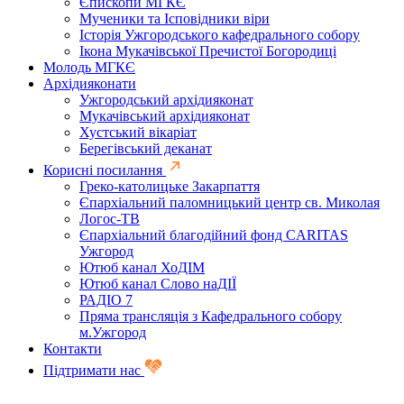
Єпископи МГКЄ
Мученики та Ісповідники віри
Історія Ужгородського кафедрального собору
Ікона Мукачівської Пречистої Богородиці
Молодь МГКЄ
Архідияконати
Ужгородський архідияконат
Мукачівський архідияконат
Хустський вікаріат
Берегівський деканат
Корисні посилання
Греко-католицьке Закарпаття
Єпархіальний паломницький центр св. Миколая
Логос-ТВ
Єпархіальний благодійний фонд CARITAS
Ужгород
Ютюб канал ХоДІМ
Ютюб канал Слово наДІЇ
РАДІО 7
Пряма трансляція з Кафедрального собору
м.Ужгород
Контакти
Підтримати нас