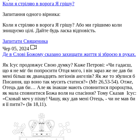
Коли я стріляю в ворога Я грішу?
Запитання одного вірника:
Коли я стріляю в ворога Я грішу? Або ми грішимо коли
знищуємо цілі. Дайте будь ласка відповість.
Запитати Священика
Чер 05, 2024
Де в Слові Божому сказано захищати життя зі зброєю в руках.
Як Ісус продовжує Свою думку? Каже Петрові: «Чи гадаєш,
що я не міг би попросити Отця мого, і він зараз же не дав би
мені більш як дванадцять легіонів ангелів? Як же то збулися б
Писання, що воно так мусить статися?» (Мт 26,53-54). Отже,
Отець дав би… Але як інакше мають сповнитися пророцтва,
як мала сповнитися Божа воля на спасіння? Тому Сказав Ісус:
«Сховай меч у піхву! Чашу, яку дав мені Отець, - чи не мав би
я її пити?» (Ів 18,11).