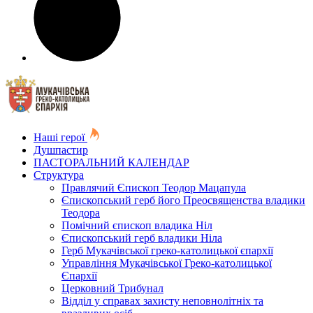
Наші герої
Душпастир
ПАСТОРАЛЬНИЙ КАЛЕНДАР
Структура
Правлячий Єпископ Теодор Мацапула
Єпископський герб його Преосвященства владики
Теодора
Помічний єпископ владика Ніл
Єпископський герб владики Ніла
Герб Мукачівської греко-католицької єпархії
Управління Мукачівської Греко-католицької
Єпархії
Церковний Трибунал
Відділ у справах захисту неповнолітніх та