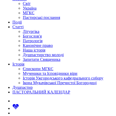
Світ
Україна
МГКЄ
Пастирські послання
Події
Статті
Літургіка
Богослов'я
Патрологія
Канонічне право
Наша історія
Душпастирство молоді
Запитати Священика
Історія
Єпископи МГКЄ
Мученики та Ісповідники віри
Історія Ужгородського кафедрального собору
Ікона Мукачівської Пречистої Богородиці
Душпастир
ПАСТОРАЛЬНИЙ КАЛЕНДАР