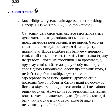
0:00
/
Який я син?
[audio]https://mgce.uz.ua/images/summernote/blog/
Середа 10 тижня по ЗСД__8h.mp3[/audio]
Сучасний світ спонукає нас все висвітлювати, і
дуже часто люди у соціальних мережах
представляють речі бажані, а не дійсні. Часто за
картинкою «згоди», ховається багато бунту і не
прийняття. Щось подібне ми бачимо у першому
сині, який не може сказати «ні», і це ознака страху,
не зрілості і поганих стосунків. На противагу у
другому сині ми бачимо зрілу особу, яка відчуває
себе гідною і люблячою, особу що є прийнятою, і
не боїться робити вибір, адже це те що
зарезервовано за нею. Зрілість другого сина
дозволяє йому побачити батька який не осуджує
його за відмову, а продовжує любити, і це змінює
рішення сина. Адже коли зустрічаються дві вільні
волі, то там починається чудо. Де я себе сьогодні
бачу, який я син із цих двох, адже батько є
незмінний у своїй любові!