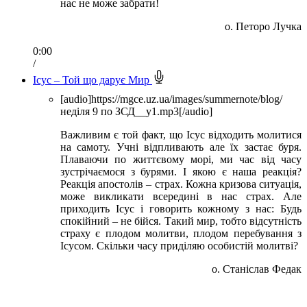
нас не може забрати!
о. Петоро Лучка
0:00
/
Ісус – Той що дарує Мир
[audio]https://mgce.uz.ua/images/summernote/blog/
неділя 9 по ЗСД__y1.mp3[/audio]
Важливим є той факт, що Ісус відходить молитися
на самоту. Учні відпливають але їх застає буря.
Плаваючи по життєвому морі, ми час від часу
зустрічаємося з бурями. І якою є наша реакція?
Реакція апостолів – страх. Кожна кризова ситуація,
може викликати всередині в нас страх. Але
приходить Ісус і говорить кожному з нас: Будь
спокійний – не бійся. Такий мир, тобто відсутність
страху є плодом молитви, плодом перебування з
Ісусом. Скільки часу приділяю особистій молитві?
о. Станіслав Федак