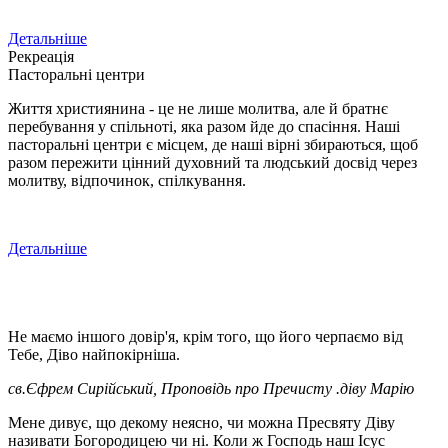
Детальніше
Рекреація
Пасторальні центри
Життя християнина - це не лише молитва, але й братнє
перебування у спільноті, яка разом йде до спасіння. Наші
пасторальні центри є місцем, де наші вірні збираються, щоб
разом пережити цінний духовний та людський досвід через
молитву, відпочинок, спілкування.
Детальніше
Не маємо іншого довір'я, крім того, що його черпаємо від
Тебе, Діво найпокірніша.
св.Єфрем Сирійський, Проповідь про Пречисту .діву Марію
Мене дивує, що декому неясно, чи можна Пресвяту Діву
називати Богородицею чи ні. Коли ж Господь наш Ісус