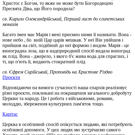
Христос є Богом, то якже не може бути Богородицею
Пресвята Діва, що Його породила?
св. Кирило Олександрійський, Перший лист до єгипетських
монахів
Багато імен має Марія і мені приємно ними її називати. Вона -
нове небо , бо вній Цар царів мешкав. У неї Він увійшов і
прийшов на світ, подібний до неї формою і видом. Марія - це
виноградна лоза, що в надприродний спосіб видала виноград
як плід. Вона - джерело, з якого б'є жива вода для спраглих, і
ті, що п'ють її, видають стократний плід
св. Єфрем Сирійський, Проповідь на Христове Різдво
Проєкти
Відповідаючи на вимоги сучасності наша єпархія реалізовує
різні проєкти, покликані на покращення загального добробуту
Церкви та народу. Це і робота з військовими, ромами,
молоддю, збереження культурних пам'яток тощо.
Карітас
Церква в особливий спосіб опікується людьми, які потребують
особливої допомоги. У цих людях ми зустрічаємо самого