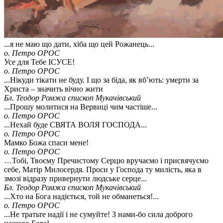
...я не маю що дати, хіба що цей Рожанець...
о. Петро ОРОС
Усе для Тебе ІСУСЕ!
о. Петро ОРОС
...Нікуди тікати не буду. І що за біда, як вб’ють: умерти за
Христа – значить вічно жити
Бл. Теодор Ромжа єпископ Мукачівський
...Прошу молитися на Вервиці чим частіше...
о. Петро ОРОС
...Нехай буде СВЯТА ВОЛЯ ГОСПОДА...
о. Петро ОРОС
Мамко Божа спаси мене!
о. Петро ОРОС
…Тобі, Твоєму Пречистому Серцю вручаємо і присвячуємо
себе, Матір Милосердя. Проси у Господа ту милість, яка в
змозі відразу привернути людське серце...
Бл. Теодор Ромжа єпископ Мукачівський
...Хто на Бога надіється, той не обманеться!...
о. Петро ОРОС
...Не тратьте надії і не сумуйте! З нами-бо сила доброго