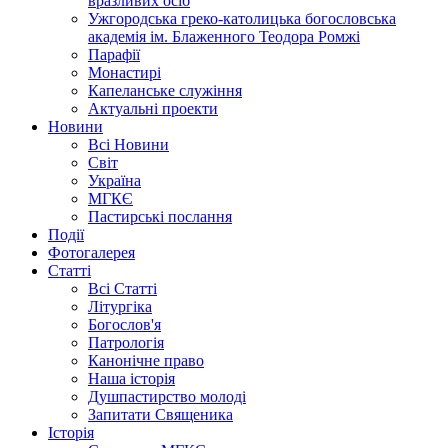
вразливих осіб
Ужгородська греко-католицька богословська
академія ім. Блаженного Теодора Ромжі
Парафії
Монастирі
Капеланське служіння
Актуальні проекти
Новини
Всі Новини
Світ
Україна
МГКЄ
Пастирські послання
Події
Фотогалерея
Статті
Всі Статті
Літургіка
Богослов'я
Патрологія
Канонічне право
Наша історія
Душпастирство молоді
Запитати Священика
Історія