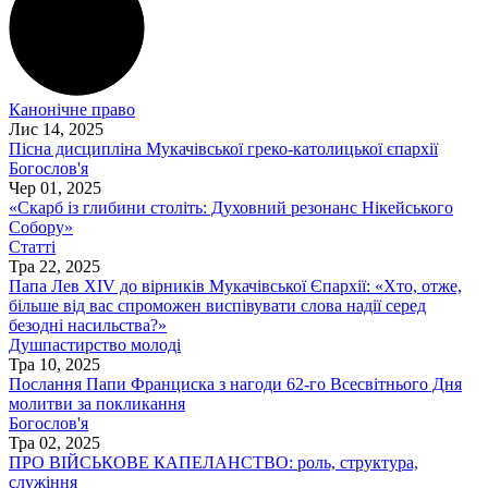
Канонічне право
Лис 14, 2025
Пісна дисципліна Мукачівської греко-католицької єпархії
Богослов'я
Чер 01, 2025
«Скарб із глибини століть: Духовний резонанс Нікейського
Собору»
Статті
Тра 22, 2025
Папа Лев XIV до вірників Мукачівської Єпархії: «Хто, отже,
більше від вас спроможен виспівувати слова надії серед
безодні насильства?»
Душпастирство молоді
Тра 10, 2025
Послання Папи Франциска з нагоди 62-го Всесвітнього Дня
молитви за покликання
Богослов'я
Тра 02, 2025
ПРО ВІЙСЬКОВЕ КАПЕЛАНСТВО: роль, структура,
служіння