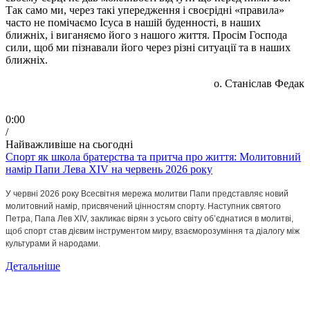
Так само ми, через такі упередження і своєрідні «правила»
часто не помічаємо Ісуса в нашій буденності, в наших
ближніх, і виганяємо його з нашого життя. Просім Господа
сили, щоб ми пізнавали його через різні ситуації та в наших
ближніх.
о. Станіслав Федак
0:00
/
Найважливіше на сьогодні
Спорт як школа братерства та притча про життя: Молитовний
намір Папи Лева XIV на червень 2026 року
У червні 2026 року Всесвітня мережа молитви Папи представляє новий 
молитовний намір, присвячений цінностям спорту. Наступник святого 
Петра, Папа Лев XIV, закликає вірян з усього світу об’єднатися в молитві, 
щоб спорт став дієвим інструментом миру, взаєморозуміння та діалогу між 
культурами й народами.
Детальніше