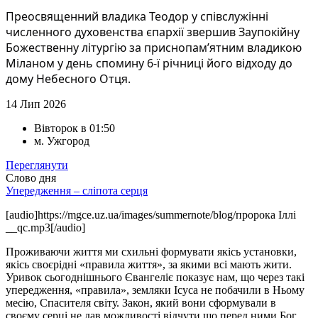
Преосвященний владика Теодор у співслужінні 
численного духовенства єпархії звершив Заупокійну 
Божественну літургію за приснопам’ятним владикою 
Міланом у день спомину 6-ї річниці його відходу до 
дому Небесного Отця.
14
Лип 2026
Вівторок в 01:50
м. Ужгород
Переглянути
Слово дня
Упередження – сліпота серця
[audio]https://mgce.uz.ua/images/summernote/blog/пророка Іллі
__qc.mp3[/audio]
Проживаючи життя ми схильні формувати якісь установки,
якісь своєрідні «правила життя», за якими всі мають жити.
Уривок сьогоднішнього Євангеліє показує нам, що через такі
упередження, «правила», земляки Ісуса не побачили в Ньому
месію, Спасителя світу. Закон, який вони сформували в
своєму серці не дав можливості відчути що перед ними Бог.