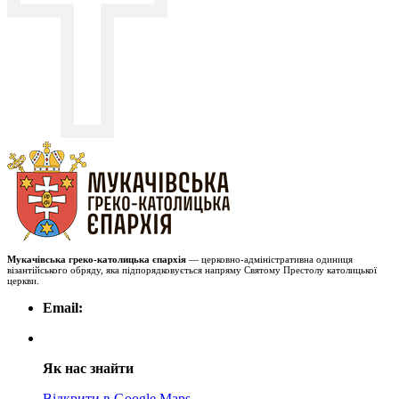
Мукачівська греко-католицька єпархія
— церковно-адміністративна одиниця
візантійського обряду, яка підпорядковується напряму Святому Престолу католицької
церкви.
Email:
Як нас знайти
Відкрити в Google Maps