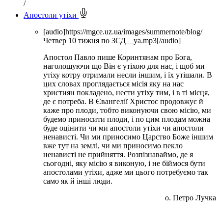
/
Апостоли утіхи
[audio]https://mgce.uz.ua/images/summernote/blog/
Четвер 10 тижня по ЗСД__ya.mp3[/audio]
Апостол Павло пише Коринтянам про Бога,
наголошуючи що Він є утіхою для нас, і щоб ми
утіху котру отримали несли іншим, і їх утішали. В
цих словах проглядається місія яку на нас
християн покладено, нести утіху тим, і в ті місця,
де є потреба. В Євангелії Христос продовжує й
каже про плоди, тобто виконуючи свою місію, ми
будемо приносити плоди, і по цим плодам можна
буде оцінити чи ми апостоли утіхи чи апостоли
ненависті. Чи ми приносимо Царство Боже іншим
вже тут на землі, чи ми приносимо пекло
ненависті не прийняття. Розпізнаваймо, де я
сьогодні, яку місію я виконую, і не біймося бути
апостолами утіхи, адже ми цього потребуємо так
само як й інші люди.
о. Петро Лучка