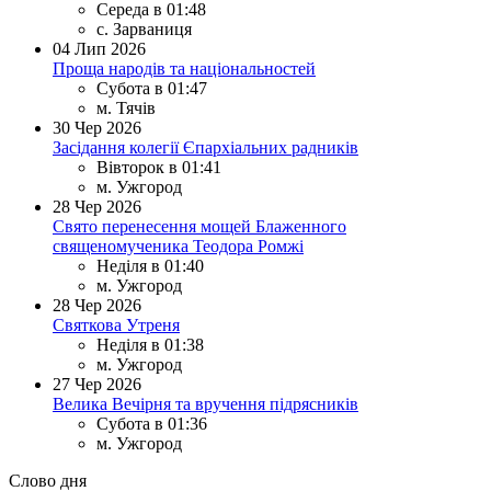
Середа в 01:48
с. Зарваниця
04
Лип 2026
Проща народів та національностей
Субота в 01:47
м. Тячів
30
Чер 2026
Засідання колегії Єпархіальних радників
Вівторок в 01:41
м. Ужгород
28
Чер 2026
Свято перенесення мощей Блаженного
священомученика Теодора Ромжі
Неділя в 01:40
м. Ужгород
28
Чер 2026
Святкова Утреня
Неділя в 01:38
м. Ужгород
27
Чер 2026
Велика Вечірня та вручення підрясників
Субота в 01:36
м. Ужгород
Слово дня