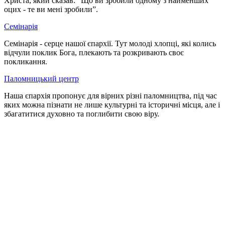
Христа, який сказав: “Що ви зробили одному з найменших
оцих - те ви мені зробили”.
Семінарія
Семінарія - серце нашої єпархії. Тут молоді хлопці, які колись
відчули поклик Бога, плекають та розкривають своє
покликання.
Паломницький центр
Наша єпархія пропонує для вірних різні паломництва, під час
яких можна пізнати не лише культурні та історичні місця, але і
збагатитися духовно та поглибити свою віру.