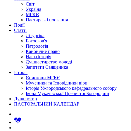
Світ
Україна
МГКЄ
Пастирські послання
Події
Статті
Літургіка
Богослов'я
Патрологія
Канонічне право
Наша історія
Душпастирство молоді
Запитати Священика
Історія
Єпископи МГКЄ
Мученики та Ісповідники віри
Історія Ужгородського кафедрального собору
Ікона Мукачівської Пречистої Богородиці
Душпастир
ПАСТОРАЛЬНИЙ КАЛЕНДАР