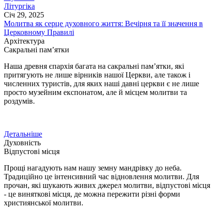
Літургіка
Січ 29, 2025
Молитва як серце духовного життя: Вечірня та її значення в
Церковному Правилі
Архітектура
Сакральні пам’ятки
Наша древня єпархія багата на сакральні пам’ятки, які
притягують не лише вірників нашої Церкви, але також і
численних туристів, для яких наші давні церкви є не лише
просто музейним експонатом, але й місцем молитви та
роздумів.
Детальніше
Духовність
Відпустові місця
Прощі нагадують нам нашу земну мандрівку до неба.
Традиційно це інтенсивний час відновлення молитви. Для
прочан, які шукають живих джерел молитви, відпустові місця
- це виняткові місця, де можна пережити різні форми
християнської молитви.