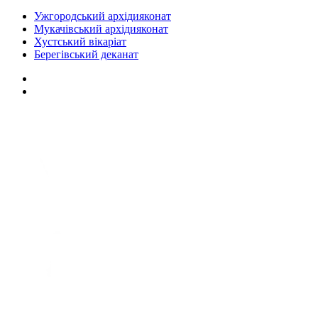
Ужгородський архідияконат
Мукачівський архідияконат
Хустський вікаріат
Берегівський деканат