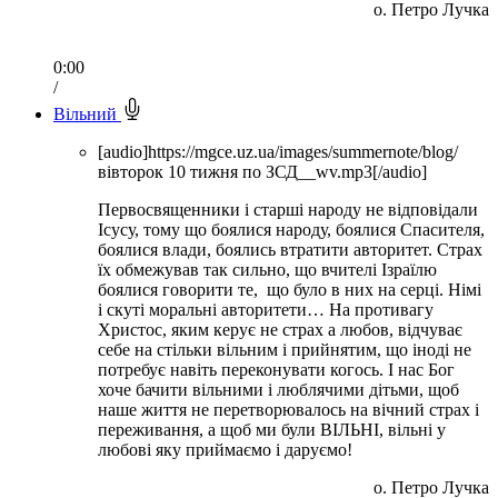
о. Петро Лучка
0:00
/
Вільний
[audio]https://mgce.uz.ua/images/summernote/blog/
вівторок 10 тижня по ЗСД__wv.mp3[/audio]
Первосвященники і старші народу не відповідали
Ісусу, тому що боялися народу, боялися Спасителя,
боялися влади, боялись втратити авторитет. Страх
їх обмежував так сильно, що вчителі Ізраїлю
боялися говорити те, що було в них на серці. Німі
і скуті моральні авторитети… На противагу
Христос, яким керує не страх а любов, відчуває
себе на стільки вільним і прийнятим, що іноді не
потребує навіть переконувати когось. І нас Бог
хоче бачити вільними і люблячими дітьми, щоб
наше життя не перетворювалось на вічний страх і
переживання, а щоб ми були ВІЛЬНІ, вільні у
любові яку приймаємо і даруємо!
о. Петро Лучка