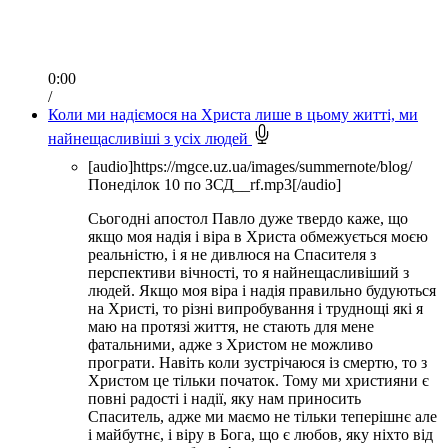
0:00
/
Коли ми надіємося на Христа лише в цьому житті, ми
найнещасливіші з усіх людей
[audio]https://mgce.uz.ua/images/summernote/blog/
Понеділок 10 по ЗСД__rf.mp3[/audio]
Сьогодні апостол Павло дуже твердо каже, що
якщо моя надія і віра в Христа обмежується моєю
реальністю, і я не дивлюся на Спасителя з
перспективи вічності, то я найнещасливіший з
людей. Якщо моя віра і надія правильно будуються
на Христі, то різні випробування і труднощі які я
маю на протязі життя, не стають для мене
фатальними, адже з Христом не можливо
програти. Навіть коли зустрічаюся із смертю, то з
Христом це тільки початок. Тому ми християни є
повні радості і надії, яку нам приносить
Спаситель, адже ми маємо не тільки теперішнє але
і майбутнє, і віру в Бога, що є любов, яку ніхто від