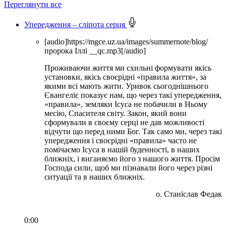
Переглянути все
Упередження – сліпота серця
[audio]https://mgce.uz.ua/images/summernote/blog/
пророка Іллі __qc.mp3[/audio]
Проживаючи життя ми схильні формувати якісь
установки, якісь своєрідні «правила життя», за
якими всі мають жити. Уривок сьогоднішнього
Євангеліє показує нам, що через такі упередження,
«правила», земляки Ісуса не побачили в Ньому
месію, Спасителя світу. Закон, який вони
сформували в своєму серці не дав можливості
відчути що перед ними Бог. Так само ми, через такі
упередження і своєрідні «правила» часто не
помічаємо Ісуса в нашій буденності, в наших
ближніх, і виганяємо його з нашого життя. Просім
Господа сили, щоб ми пізнавали його через різні
ситуації та в наших ближніх.
о. Станіслав Федак
0:00