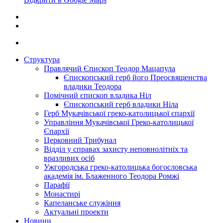
Структура
Правлячий Єпископ Теодор Мацапула
Єпископський герб його Преосвященства
владики Теодора
Помічний єпископ владика Ніл
Єпископський герб владики Ніла
Герб Мукачівської греко-католицької єпархії
Управління Мукачівської Греко-католицької
Єпархії
Церковний Трибунал
Відділ у справах захисту неповнолітніх та
вразливих осіб
Ужгородська греко-католицька богословська
академія ім. Блаженного Теодора Ромжі
Парафії
Монастирі
Капеланське служіння
Актуальні проекти
Новини