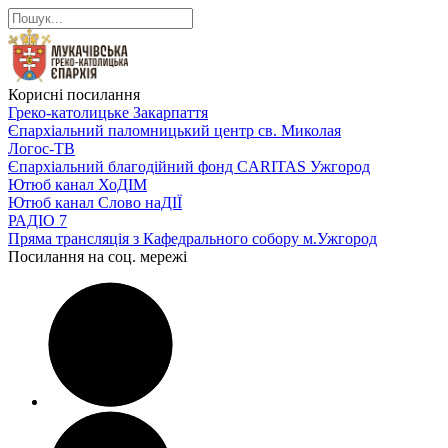
Корисні посилання
Греко-католицьке Закарпаття
Єпархіальний паломницький центр св. Миколая
Логос-ТВ
Єпархіальний благодійний фонд CARITAS Ужгород
Ютюб канал ХоДІМ
Ютюб канал Слово наДІЇ
РАДІО 7
Пряма трансляція з Кафедрального собору м.Ужгород
Посилання на соц. мережі