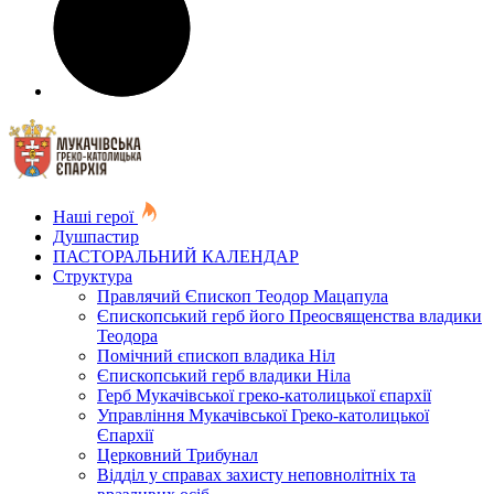
Наші герої
Душпастир
ПАСТОРАЛЬНИЙ КАЛЕНДАР
Структура
Правлячий Єпископ Теодор Мацапула
Єпископський герб його Преосвященства владики
Теодора
Помічний єпископ владика Ніл
Єпископський герб владики Ніла
Герб Мукачівської греко-католицької єпархії
Управління Мукачівської Греко-католицької
Єпархії
Церковний Трибунал
Відділ у справах захисту неповнолітніх та