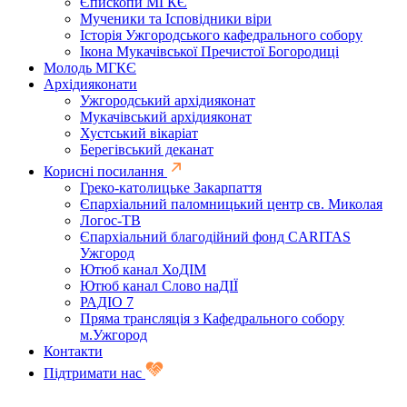
Єпископи МГКЄ
Мученики та Ісповідники віри
Історія Ужгородського кафедрального собору
Ікона Мукачівської Пречистої Богородиці
Молодь МГКЄ
Архідияконати
Ужгородський архідияконат
Мукачівський архідияконат
Хустський вікаріат
Берегівський деканат
Корисні посилання
Греко-католицьке Закарпаття
Єпархіальний паломницький центр св. Миколая
Логос-ТВ
Єпархіальний благодійний фонд CARITAS
Ужгород
Ютюб канал ХоДІМ
Ютюб канал Слово наДІЇ
РАДІО 7
Пряма трансляція з Кафедрального собору
м.Ужгород
Контакти
Підтримати нас