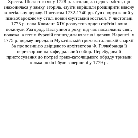
Хреста. Після того як у 1728 р. католицька церква міста, що
знаходилася у замку, згоріла, єзуїти вирішили розширити власну
колегіальну церкву. Протягом 1732-1740 рр. був споруджений у
пізньобароковому стилі новий єзуїтський костьол. У листопаді
1773 р. папа Климент XIV розпустив орден єзуїтів і вони
покинули Ужгород. Наступного року, під час пасхальних свят,
пожежа, а потім буревій пошкодили колегію і церкву. Нарешті, у
1775 р. церкву передали Мукачівській греко-католицькій єпархії.
За пропозицією двірцевого архітектора Ф. Гіллебранда її
перетворили на кафедральний собор. Перебудова й
пристосування до потреб греко-католицького обряду тривали
кілька років і були завершені у 1779 р.