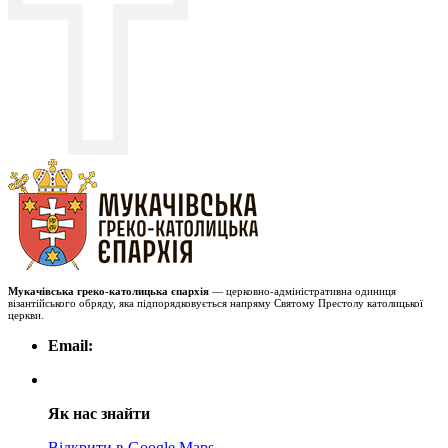
Мукачівська греко-католицька єпархія
— церковно-адміністративна одиниця
візантійського обряду, яка підпорядковується напряму Святому Престолу католицької
церкви.
Email:
Як нас знайти
Відкрити в Google Maps