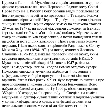
Церква в Галичині, Мукачівська єпархія залишилася єдиною
діючою греко-католицькою Церквою в Радянському Союзі.
Проте тиск на Т. Ромжу з боку органів влади посилювався:
його змушували перейти до православ’я. Та марно. Ромжа
залишився вірним своїй Церкві. Тоді було вирішено фізично
знищити владику. Перша спроба замаху на єпископа сталася
28 жовтня 1947 р. на дорозі між селами Лоховом та Іванівці
(тут сьогодні стоїть пам’ятний знак) поблизу Мукачева, де на
фіакр єпископа наїхав студебеккер, а потім нападники хотіли
ще добити потерпілих власноруч. Проте цей замах Ромжа
пережив. Після цього один з керівників Радянського Союзу
Микита Хрущов (1894-1971) за погодженням з Йосипом
Сталіним (1879-1953) наказав провести новий замах, яким
керували професіонали з центральних органів НКБД. У
Мукачівській міській лікарні 31 жовтня1947 р. близько півночі
одна із “медсестер” вбила Теодора Ромжу отрутою кураре.
Похорони єпископа-мученика відбулися 4 листопада у
кафедральному соборі в присутності великої кількості
вірників. Уже в 60-х роках XX ст. було порушено питання про
проголошення єпископа Теодора Ромжі Блаженним. Воно
набуло особливої актуальності у 1996 р. після святкування
350-річчя Ужгородської церковної унії. Спеціальна комісія
відшукала й ідентифікувала тлінні останки владики-мученика
у крипті кафедрального храму, а на фасаді церкви, над
центральним входом, у суто візантійському стилі, із