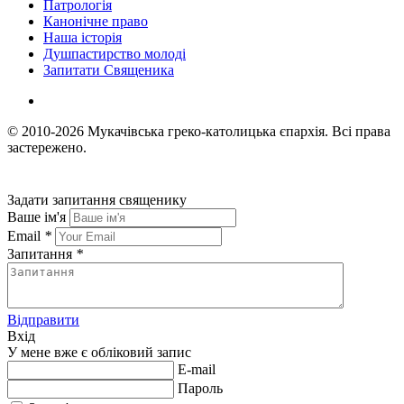
Патрологія
Канонічне право
Наша історія
Душпастирство молоді
Запитати Священика
© 2010-2026
Мукачівська греко-католицька єпархія.
Всі права
застережено.
Задати запитання священику
Ваше ім'я
Email
*
Запитання
*
Відправити
Вхід
У мене вже є обліковий запис
E-mail
Пароль