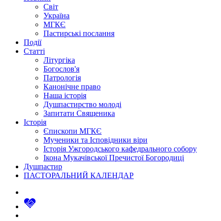
Світ
Україна
МГКЄ
Пастирські послання
Події
Статті
Літургіка
Богослов'я
Патрологія
Канонічне право
Наша історія
Душпастирство молоді
Запитати Священика
Історія
Єпископи МГКЄ
Мученики та Ісповідники віри
Історія Ужгородського кафедрального собору
Ікона Мукачівської Пречистої Богородиці
Душпастир
ПАСТОРАЛЬНИЙ КАЛЕНДАР