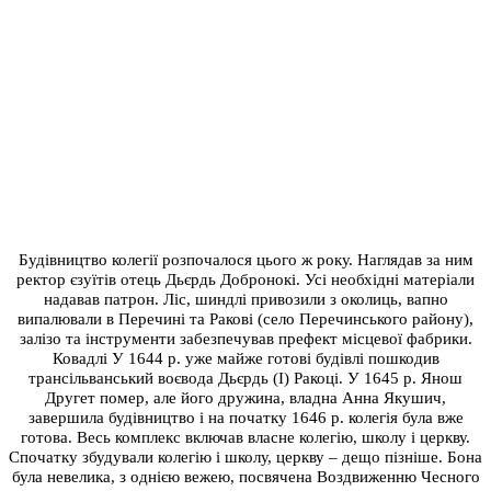
Будівництво колегії розпочалося цього ж року. Наглядав за ним
ректор єзуїтів отець Дьєрдь Добронокі. Усі необхідні матеріали
надавав патрон. Ліс, шиндлі привозили з околиць, вапно
випалювали в Перечині та Ракові (село Перечинського району),
залізо та інструменти забезпечував префект місцевої фабрики.
Ковадлі У 1644 р. уже майже готові будівлі пошкодив
трансільванський воєвода Дьєрдь (І) Ракоці. У 1645 р. Янош
Другет помер, але його дружина, владна Анна Якушич,
завершила будівництво і на початку 1646 р. колегія була вже
готова. Весь комплекс включав власне колегію, школу і церкву.
Спочатку збудували колегію і школу, церкву – дещо пізніше. Бона
була невелика, з однією вежею, посвячена Воздвиженню Чесного