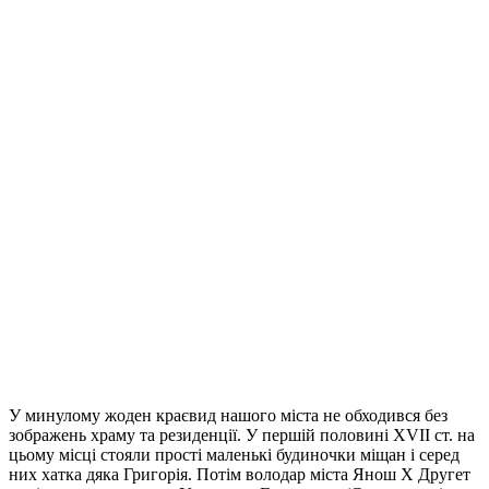
У минулому жоден краєвид нашого міста не обходився без
зображень храму та резиденції. У першій половині XVII ст. на
цьому місці стояли прості маленькі будиночки міщан і серед
них хатка дяка Григорія. Потім володар міста Янош X Другет