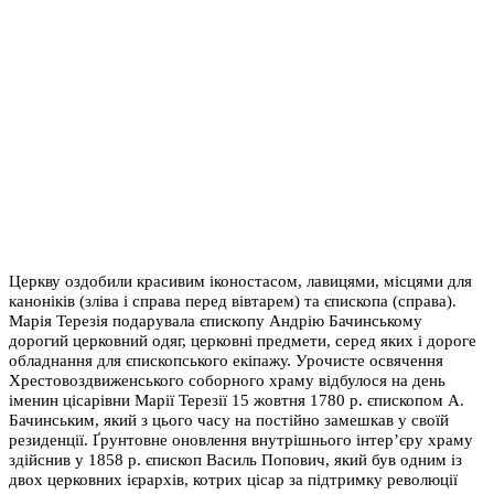
Церкву оздобили красивим іконостасом, лавицями, місцями для
каноніків (зліва і справа перед вівтарем) та єпископа (справа).
Марія Терезія подарувала єпископу Андрію Бачинському
дорогий церковний одяг, церковні предмети, серед яких і дороге
обладнання для єпископського екіпажу. Урочисте освячення
Хрестовоздвиженського соборного храму відбулося на день
іменин цісарівни Марії Терезії 15 жовтня 1780 р. єпископом А.
Бачинським, який з цього часу на постійно замешкав у своїй
резиденції. Ґрунтовне оновлення внутрішнього інтер’єру храму
здійснив у 1858 р. єпископ Василь Попович, який був одним із
двох церковних ієрархів, котрих цісар за підтримку революції