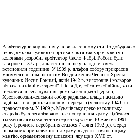
Архітектурне вирішення у новокласичному стилі з добудовою
перед входом чудового портика з чотирма корінфськими
колонами розробив архітектор Ласло Фабрі. Роботи були
завершені 1877 р., а наступного року на одній з веж
встановили годинник. У 1939 р. плафон собору прикрасив
монументальним розписом Воздвиження Чесного Хреста
художник Йосип Бокшай, який 1942 р. виготовив і кольорові
вітражі на вікні у секрестії. Після Другої світової війни, коли
почалися переслідування греко-католицької Церкви,
Хрестовоздвиженський собор радянська влада насильно
відібрала від греко-католиків і передала (у лютому 1949 р.)
православним. У 1989 р. Мукачівську греко-католицьку
єпархію було легалізовано, але повернення храму відбулося
тільки після кількарічної впертої боротьби 10 жовтня 1991
року (урочисте перебрання сталося 7 січня 1992 р.). Серед
церковних приналежностей храму згадують священицьку
мантію, орнаментовану шпаками, яку ще в XVII ст.