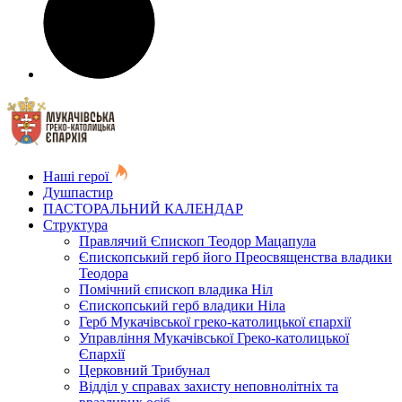
Наші герої
Душпастир
ПАСТОРАЛЬНИЙ КАЛЕНДАР
Структура
Правлячий Єпископ Теодор Мацапула
Єпископський герб його Преосвященства владики
Теодора
Помічний єпископ владика Ніл
Єпископський герб владики Ніла
Герб Мукачівської греко-католицької єпархії
Управління Мукачівської Греко-католицької
Єпархії
Церковний Трибунал
Відділ у справах захисту неповнолітніх та