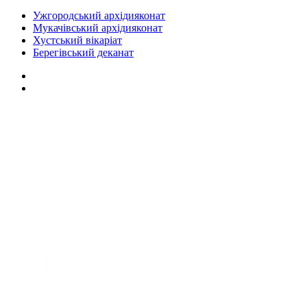
Ужгородський архідияконат
Мукачівський архідияконат
Хустський вікаріат
Берегівський деканат