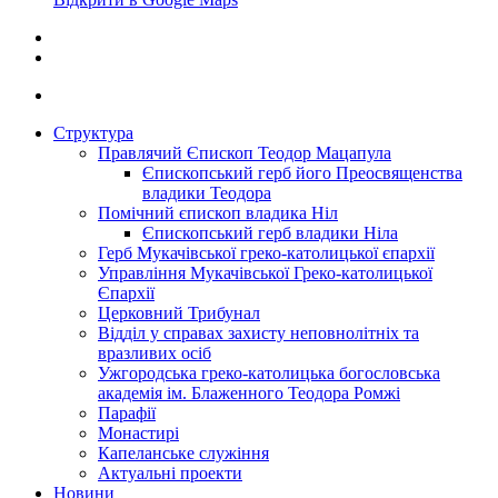
Структура
Правлячий Єпископ Теодор Мацапула
Єпископський герб його Преосвященства
владики Теодора
Помічний єпископ владика Ніл
Єпископський герб владики Ніла
Герб Мукачівської греко-католицької єпархії
Управління Мукачівської Греко-католицької
Єпархії
Церковний Трибунал
Відділ у справах захисту неповнолітніх та
вразливих осіб
Ужгородська греко-католицька богословська
академія ім. Блаженного Теодора Ромжі
Парафії
Монастирі
Капеланське служіння
Актуальні проекти
Новини