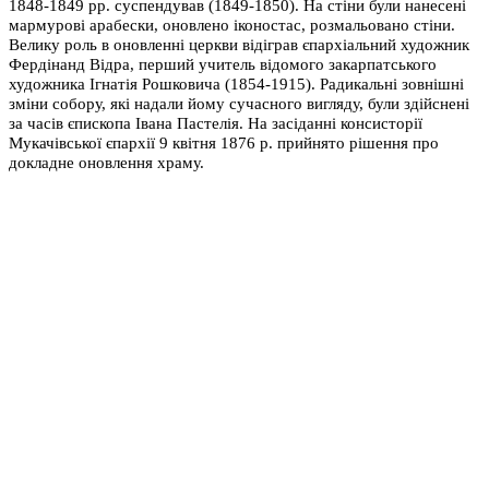
1848-1849 рр. суспендував (1849-1850). На стіни були нанесені
мармурові арабески, оновлено іконостас, розмальовано стіни.
Велику роль в оновленні церкви відіграв єпархіальний художник
Фердінанд Відра, перший учитель відомого закарпатського
художника Ігнатія Рошковича (1854-1915). Радикальні зовнішні
зміни собору, які надали йому сучасного вигляду, були здійснені
за часів єпископа Івана Пастелія. На засіданні консисторії
Мукачівської єпархії 9 квітня 1876 р. прийнято рішення про
докладне оновлення храму.