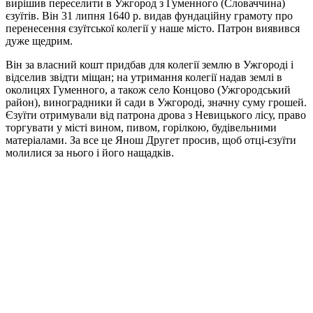
вирішив переселити в Ужгород з Гуменного (Словаччина)
єзуїтів. Він 31 липня 1640 р. видав фундаційну грамоту про
перенесення єзуїтської колегії у наше місто. Патрон виявився
дуже щедрим.
Він за власний кошт придбав для колегії землю в Ужгороді і
відселив звідти міщан; на утримання колегії надав землі в
околицях Гуменного, а також село Концово (Ужгородський
район), виноградники й сади в Ужгороді, значну суму грошей.
Єзуїти отримували від патрона дрова з Невицького лісу, право
торгувати у місті вином, пивом, горілкою, будівельними
матеріалами. За все це Янош Другет просив, щоб отці-єзуїти
молилися за нього і його нащадків.