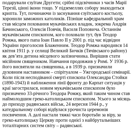
подарували єзуїтам Другети; срібні підсвічники з часів Марії
Терезії, цінні ікони тощо. У підземеллях собору знаходиться
крипта. Тут, починаючи із заснування єзуїтського костьолу,
хоронили заможних католиків. Пізніше кафедральний храм
став місцем поховання мукачівських владик, зокрема Андрія
Бачинського, Олексія Повчія, Василя Поповича. Останнім
мукачівським єпископом, кого поховали тут, був Теодор
Ромжа, якого папа Іоан Павло II у 2001 р. під час відвідин
України проголосив Блаженним. Теодор Ромжа народився 14
квітня 1911 р. у селищі Великий Бичків (Тячівського району)
як дев’ята дитина місцевого залізничника. Вирішив стати
місійним священиком. Навчання продовжив у Римі. У 1936 р.
його висвятили на священика, а в 1939 р. призначили
духовним наставником – спірітуалом – Ужгородської семінарії.
Коли після несподіваної смерті єпископа Олександра Стойки
(1890-1943) й наближення лінії фронту до Карпат ситуація у
краї загострилася, новим мукачівським єпископом було
призначено 33-річного Теодора Ромжу, який таким чином став
наймолодшим греко-католицьким єпископом. Усього за місяць
до приходу радянських військ, 24 вересня 1944 р., у
катедральному соборі відбулася урочиста церемонія
посвячення. А далі настали тяжкі часи боротьби за віру, за
греко-католицьку Церкву проти однієї з найбрутальніших
тоталітарних систем світу – радянської.