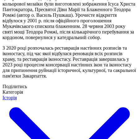
кольорової мозаїки були виготовлені зображення Ісуса Христа
Пантократора, Пресвятої Діви Марії та Блаженного Теодора
Ромжі (автор о. Василь Пушкаш). Урочисте відкриття
відбулося у 2001 р. після офіційного проголошення
Мукачівського єпископа блаженним. 28 червня 2003 року
святі мощі Теодора Ромжі, після кількарічного перебування за
кордоном, повернулися у катедральний собор.
З 2020 році розпочалась реставрація настінних розписів та
іконостасу, під час якої відбулася реновація всіх розписів
храму, та реставрація іконостасу. Реставрація завершилась у
2023 році процесом консервації настінних ікон та іконостасу
для припинення руйнації історичної, культурної, та сакральної
пам'ятки Закарпаття.
Поділитись
Категорія
Історія