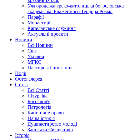
вразливих осіб
Ужгородська греко-католицька богословська
академія ім. Блаженного Теодора Ромжі
Парафії
Монастирі
Капеланське служіння
Актуальні проекти
Новини
Всі Новини
Світ
Україна
МГКЄ
Пастирські послання
Події
Фотогалерея
Статті
Всі Статті
Літургіка
Богослов'я
Патрологія
Канонічне право
Наша історія
Душпастирство молоді
Запитати Священика
Історія