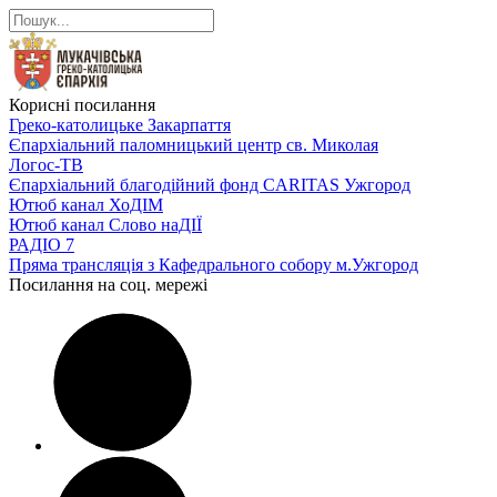
Корисні посилання
Греко-католицьке Закарпаття
Єпархіальний паломницький центр св. Миколая
Логос-ТВ
Єпархіальний благодійний фонд CARITAS Ужгород
Ютюб канал ХоДІМ
Ютюб канал Слово наДІЇ
РАДІО 7
Пряма трансляція з Кафедрального собору м.Ужгород
Посилання на соц. мережі