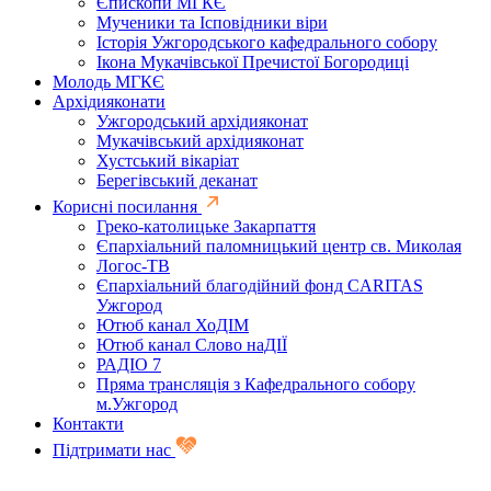
Єпископи МГКЄ
Мученики та Ісповідники віри
Історія Ужгородського кафедрального собору
Ікона Мукачівської Пречистої Богородиці
Молодь МГКЄ
Архідияконати
Ужгородський архідияконат
Мукачівський архідияконат
Хустський вікаріат
Берегівський деканат
Корисні посилання
Греко-католицьке Закарпаття
Єпархіальний паломницький центр св. Миколая
Логос-ТВ
Єпархіальний благодійний фонд CARITAS
Ужгород
Ютюб канал ХоДІМ
Ютюб канал Слово наДІЇ
РАДІО 7
Пряма трансляція з Кафедрального собору
м.Ужгород
Контакти
Підтримати нас