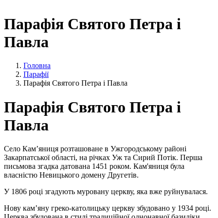
Парафія Святого Петра і
Павла
Головна
Парафії
Парафія Святого Петра і Павла
Парафія Святого Петра і
Павла
Село Кам’яниця розташоване в Ужгородському районі
Закарпатської області, на річках Уж та Сирий Потік. Перша
письмова згадка датована 1451 роком. Кам'яниця була
власністю Невицького домену Другетів.
У 1806 році згадують муровану церкву, яка вже руйнувалася.
Нову кам’яну греко-католицьку церкву збудовано у 1934 році.
Церква збудована в стилі традиційної однонавної базиліки.