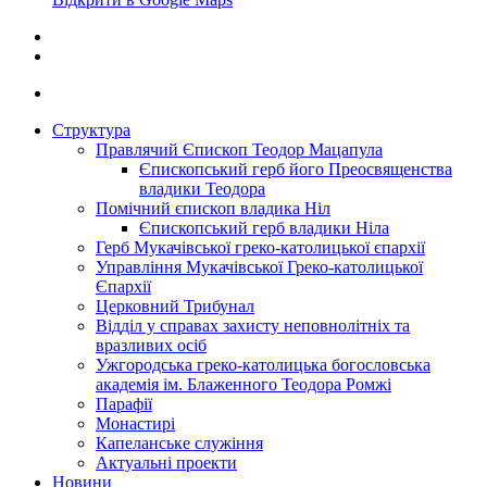
Структура
Правлячий Єпископ Теодор Мацапула
Єпископський герб його Преосвященства
владики Теодора
Помічний єпископ владика Ніл
Єпископський герб владики Ніла
Герб Мукачівської греко-католицької єпархії
Управління Мукачівської Греко-католицької
Єпархії
Церковний Трибунал
Відділ у справах захисту неповнолітніх та
вразливих осіб
Ужгородська греко-католицька богословська
академія ім. Блаженного Теодора Ромжі
Парафії
Монастирі
Капеланське служіння
Актуальні проекти
Новини