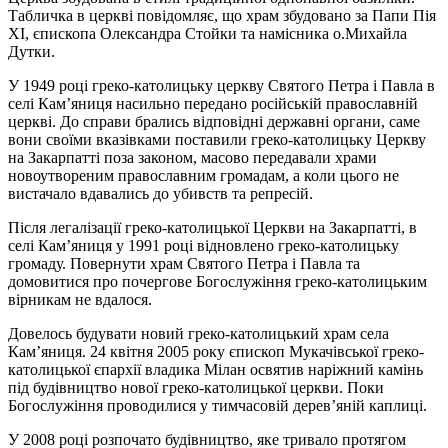
Табличка в церкві повідомляє, що храм збудовано за Папи Пія
ХІ, єпископа Олександра Стойки та намісника о.Михайла
Дутки.
У 1949 році греко-католицьку церкву Святого Петра і Павла в
селі Кам’яниця насильно передано російській православній
церкві. До справи брались відповідні державні органи, саме
вони своїми вказівками поставили греко-католицьку Церкву
на Закарпатті поза законом, масово передавали храми
новоутвореним православним громадам, а коли цього не
вистачало вдавались до убивств та репресій.
Після легалізації греко-католицької Церкви на Закарпатті, в
селі Кам’яниця у 1991 році відновлено греко-католицьку
громаду. Повернути храм Святого Петра і Павла та
домовитися про почергове Богослужіння греко-католицьким
вірникам не вдалося.
Довелось будувати новий греко-католицький храм села
Кам’яниця. 24 квітня 2005 року єпископ Мукачівської греко-
католицької єпархії владика Мілан освятив наріжний камінь
під будівництво нової греко-католицької церкви. Поки
Богослужіння проводилися у тимчасовій дерев’яній каплиці.
У 2008 році розпочато будівництво, яке тривало протягом