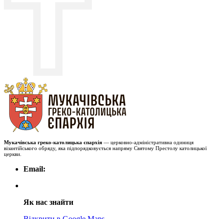
Мукачівська греко-католицька єпархія
— церковно-адміністративна одиниця
візантійського обряду, яка підпорядковується напряму Святому Престолу католицької
церкви.
Email:
Як нас знайти
Відкрити в Google Maps