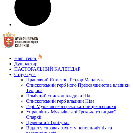
Наші герої
Душпастир
ПАСТОРАЛЬНИЙ КАЛЕНДАР
Структура
Правлячий Єпископ Теодор Мацапула
Єпископський герб його Преосвященства владики
Теодора
Помічний єпископ владика Ніл
Єпископський герб владики Ніла
Герб Мукачівської греко-католицької єпархії
Управління Мукачівської Греко-католицької
Єпархії
Церковний Трибунал
Відділ у справах захисту неповнолітніх та