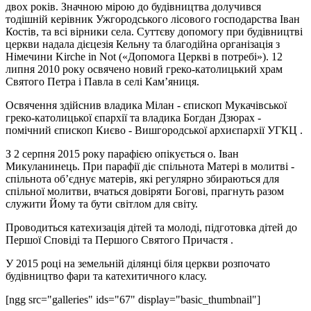
двох років. Значною мірою до будівництва долучився
тодішній керівник Ужгородського лісового господарства Іван
Костів, та всі вірники села. Суттєву допомогу при будівництві
церкви надала дієцезія Кельну та благодійна організація з
Німечини Kirche in Not («Допомога Церкві в потребі»). 12
липня 2010 року освячено новий греко-католицький храм
Святого Петра і Павла в селі Кам’яниця.
Освячення здійснив владика Мілан - єпископ Мукачівської
греко-католицької єпархії та владика Богдан Дзюрах -
помічний єпископ Києво - Вишгородської архиєпархії УГКЦ .
З 2 серпня 2015 року парафією опікується о. Іван
Микуланинець. При парафії діє спільнота Матері в молитві -
спільнота об’єднує матерів, які регулярно збираються для
спільної молитви, вчаться довіряти Богові, прагнуть разом
служити Йому та бути світлом для світу.
Проводиться катехизація дітей та молоді, підготовка дітей до
Першої Сповіді та Першого Святого Причастя .
У 2015 році на земельній ділянці біля церкви розпочато
будівництво фари та катехитичного класу.
[ngg src="galleries" ids="67" display="basic_thumbnail"]