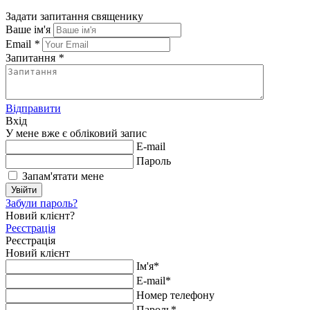
Задати запитання священику
Ваше ім'я
Email
*
Запитання
*
Відправити
Вхід
У мене вже є обліковий запис
E-mail
Пароль
Запам'ятати мене
Увійти
Забули пароль?
Новий клієнт?
Реєстрація
Реєстрація
Новий клієнт
Ім'я*
E-mail*
Номер телефону
Пароль*