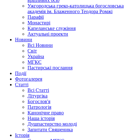
вразливих осіб
Ужгородська греко-католицька богословська
академія ім. Блаженного Теодора Ромжі
Парафії
Монастирі
Капеланське служіння
Актуальні проекти
Новини
Всі Новини
Світ
Україна
МГКЄ
Пастирські послання
Події
Фотогалерея
Статті
Всі Статті
Літургіка
Богослов'я
Патрологія
Канонічне право
Наша історія
Душпастирство молоді
Запитати Священика
Історія