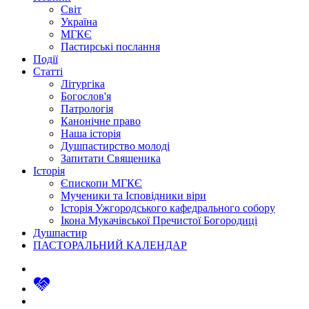
Світ
Україна
МГКЄ
Пастирські послання
Події
Статті
Літургіка
Богослов'я
Патрологія
Канонічне право
Наша історія
Душпастирство молоді
Запитати Священика
Історія
Єпископи МГКЄ
Мученики та Ісповідники віри
Історія Ужгородського кафедрального собору
Ікона Мукачівської Пречистої Богородиці
Душпастир
ПАСТОРАЛЬНИЙ КАЛЕНДАР