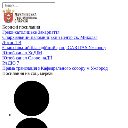
Корисні посилання
Греко-католицьке Закарпаття
Єпархіальний паломницький центр св. Миколая
Логос-ТВ
Єпархіальний благодійний фонд CARITAS Ужгород
Ютюб канал ХоДІМ
Ютюб канал Слово наДІЇ
РАДІО 7
Пряма трансляція з Кафедрального собору м.Ужгород
Посилання на соц. мережі