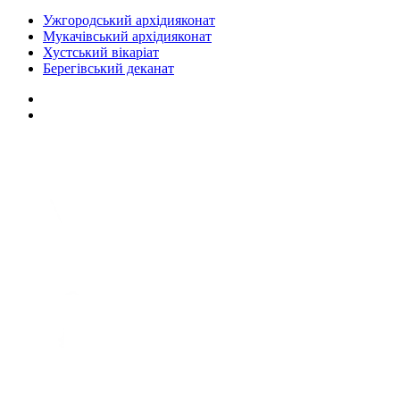
Ужгородський архідияконат
Мукачівський архідияконат
Хустський вікаріат
Берегівський деканат