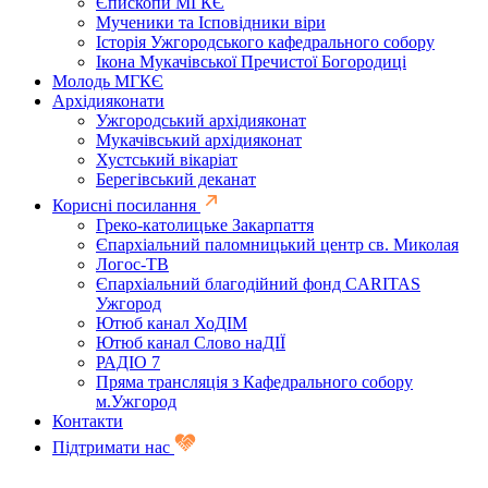
Єпископи МГКЄ
Мученики та Ісповідники віри
Історія Ужгородського кафедрального собору
Ікона Мукачівської Пречистої Богородиці
Молодь МГКЄ
Архідияконати
Ужгородський архідияконат
Мукачівський архідияконат
Хустський вікаріат
Берегівський деканат
Корисні посилання
Греко-католицьке Закарпаття
Єпархіальний паломницький центр св. Миколая
Логос-ТВ
Єпархіальний благодійний фонд CARITAS
Ужгород
Ютюб канал ХоДІМ
Ютюб канал Слово наДІЇ
РАДІО 7
Пряма трансляція з Кафедрального собору
м.Ужгород
Контакти
Підтримати нас