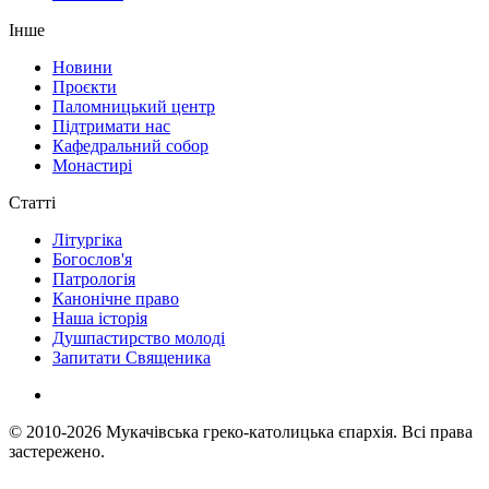
Інше
Новини
Проєкти
Паломницький центр
Підтримати нас
Кафедральний собор
Монастирі
Статті
Літургіка
Богослов'я
Патрологія
Канонічне право
Наша історія
Душпастирство молоді
Запитати Священика
© 2010-2026
Мукачівська греко-католицька єпархія.
Всі права
застережено.