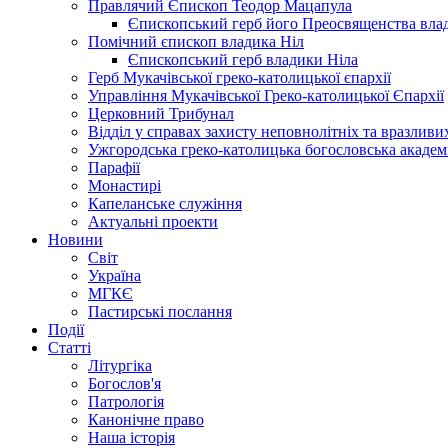
Правлячий Єпископ Теодор Мацапула
Єпископський герб його Преосвященства вла
Помічний єпископ владика Ніл
Єпископський герб владики Ніла
Герб Мукачівської греко-католицької єпархії
Управління Мукачівської Греко-католицької Єпархії
Церковний Трибунал
Відділ у справах захисту неповнолітніх та вразливих
Ужгородська греко-католицька богословська академ
Парафії
Монастирі
Капеланське служіння
Актуальні проекти
Новини
Світ
Україна
МГКЄ
Пастирські послання
Події
Статті
Літургіка
Богослов'я
Патрологія
Канонічне право
Наша історія