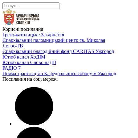
Корисні посилання
Греко-католицьке Закарпаття
Єпархіальний паломницький центр св. Миколая
Логос-ТВ
Єпархіальний благодійний фонд CARITAS Ужгород
Ютюб канал ХоДІМ
Ютюб канал Слово наДІЇ
РАДІО 7
Пряма трансляція з Кафедрального собору м.Ужгород
Посилання на соц. мережі