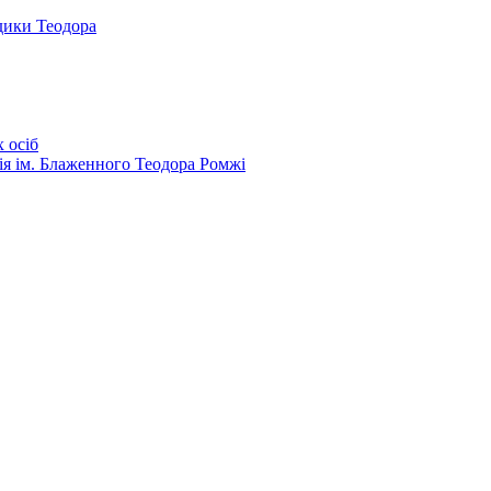
дики Теодора
 осіб
ія ім. Блаженного Теодора Ромжі