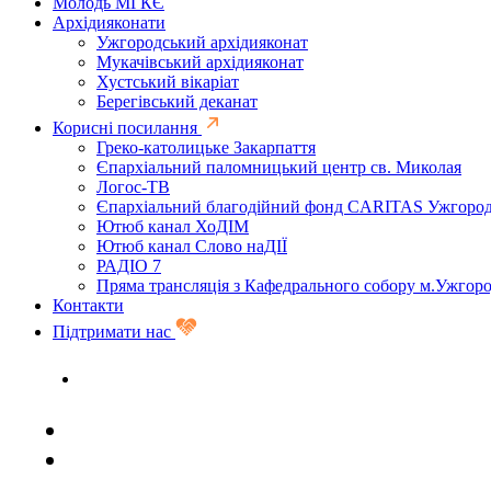
Молодь МГКЄ
Архідияконати
Ужгородський архідияконат
Мукачівський архідияконат
Хустський вікаріат
Берегівський деканат
Корисні посилання
Греко-католицьке Закарпаття
Єпархіальний паломницький центр св. Миколая
Логос-ТВ
Єпархіальний благодійний фонд CARITAS Ужгоро
Ютюб канал ХоДІМ
Ютюб канал Слово наДІЇ
РАДІО 7
Пряма трансляція з Кафедрального собору м.Ужгор
Контакти
Підтримати нас
Задати запитання священику