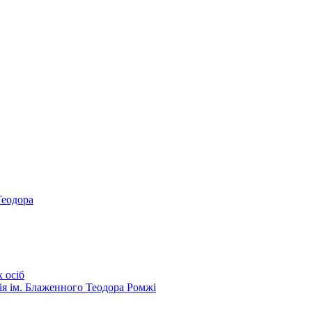
Теодора
 осіб
ія ім. Блаженного Теодора Ромжі