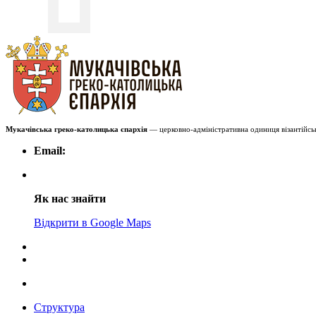
Мукачівська греко-католицька єпархія
— церковно-адміністративна одиниця візантійськ
Email:
Як нас знайти
Відкрити в Google Maps
Структура