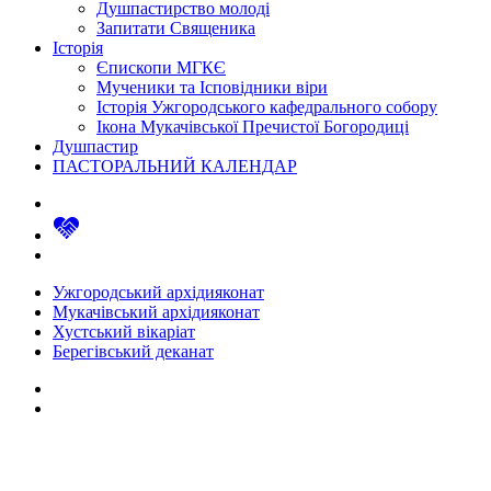
Душпастирство молоді
Запитати Священика
Історія
Єпископи МГКЄ
Мученики та Ісповідники віри
Історія Ужгородського кафедрального собору
Ікона Мукачівської Пречистої Богородиці
Душпастир
ПАСТОРАЛЬНИЙ КАЛЕНДАР
Ужгородський архідияконат
Мукачівський архідияконат
Хустський вікаріат
Берегівський деканат