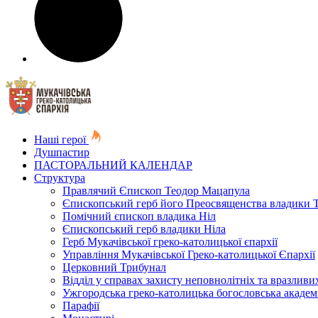
Наші герої
Душпастир
ПАСТОРАЛЬНИЙ КАЛЕНДАР
Структура
Правлячий Єпископ Теодор Мацапула
Єпископський герб його Преосвященства владики 
Помічний єпископ владика Ніл
Єпископський герб владики Ніла
Герб Мукачівської греко-католицької єпархії
Управління Мукачівської Греко-католицької Єпархії
Церковний Трибунал
Відділ у справах захисту неповнолітніх та вразливих
Ужгородська греко-католицька богословська академ
Парафії