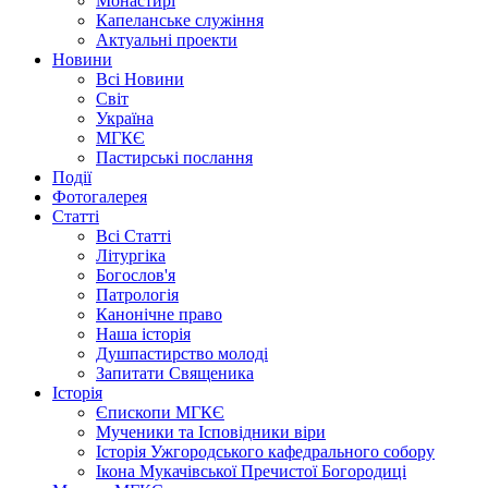
Монастирі
Капеланське служіння
Актуальні проекти
Новини
Всі Новини
Світ
Україна
МГКЄ
Пастирські послання
Події
Фотогалерея
Статті
Всі Статті
Літургіка
Богослов'я
Патрологія
Канонічне право
Наша історія
Душпастирство молоді
Запитати Священика
Історія
Єпископи МГКЄ
Мученики та Ісповідники віри
Історія Ужгородського кафедрального собору
Ікона Мукачівської Пречистої Богородиці