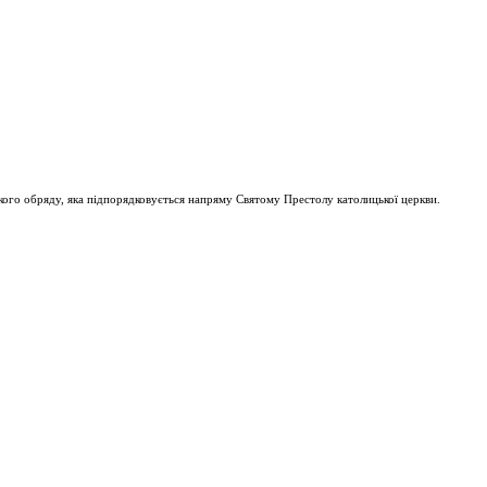
ого обряду, яка підпорядковується напряму Святому Престолу католицької церкви.