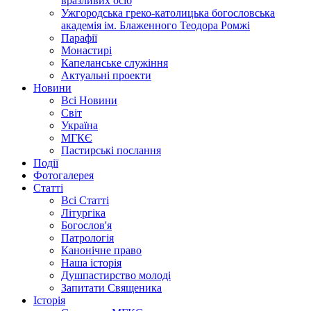
вразливих осіб
Ужгородська греко-католицька богословська
академія ім. Блаженного Теодора Ромжі
Парафії
Монастирі
Капеланське служіння
Актуальні проекти
Новини
Всі Новини
Світ
Україна
МГКЄ
Пастирські послання
Події
Фотогалерея
Статті
Всі Статті
Літургіка
Богослов'я
Патрологія
Канонічне право
Наша історія
Душпастирство молоді
Запитати Священика
Історія