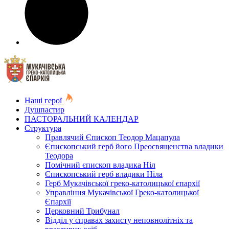
Наші герої
Душпастир
ПАСТОРАЛЬНИЙ КАЛЕНДАР
Структура
Правлячий Єпископ Теодор Мацапула
Єпископський герб його Преосвященства владики
Теодора
Помічний єпископ владика Ніл
Єпископський герб владики Ніла
Герб Мукачівської греко-католицької єпархії
Управління Мукачівської Греко-католицької
Єпархії
Церковний Трибунал
Відділ у справах захисту неповнолітніх та