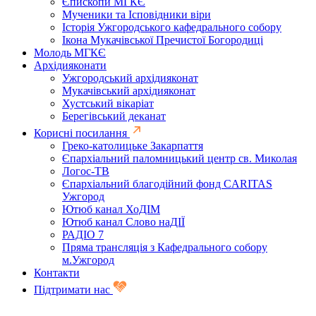
Єпископи МГКЄ
Мученики та Ісповідники віри
Історія Ужгородського кафедрального собору
Ікона Мукачівської Пречистої Богородиці
Молодь МГКЄ
Архідияконати
Ужгородський архідияконат
Мукачівський архідияконат
Хустський вікаріат
Берегівський деканат
Корисні посилання
Греко-католицьке Закарпаття
Єпархіальний паломницький центр св. Миколая
Логос-ТВ
Єпархіальний благодійний фонд CARITAS
Ужгород
Ютюб канал ХоДІМ
Ютюб канал Слово наДІЇ
РАДІО 7
Пряма трансляція з Кафедрального собору
м.Ужгород
Контакти
Підтримати нас