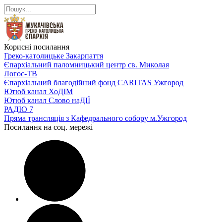
Корисні посилання
Греко-католицьке Закарпаття
Єпархіальний паломницький центр св. Миколая
Логос-ТВ
Єпархіальний благодійний фонд CARITAS Ужгород
Ютюб канал ХоДІМ
Ютюб канал Слово наДІЇ
РАДІО 7
Пряма трансляція з Кафедрального собору м.Ужгород
Посилання на соц. мережі