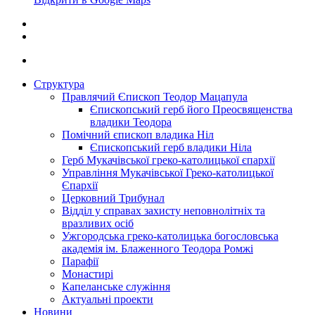
Структура
Правлячий Єпископ Теодор Мацапула
Єпископський герб його Преосвященства
владики Теодора
Помічний єпископ владика Ніл
Єпископський герб владики Ніла
Герб Мукачівської греко-католицької єпархії
Управління Мукачівської Греко-католицької
Єпархії
Церковний Трибунал
Відділ у справах захисту неповнолітніх та
вразливих осіб
Ужгородська греко-католицька богословська
академія ім. Блаженного Теодора Ромжі
Парафії
Монастирі
Капеланське служіння
Актуальні проекти
Новини