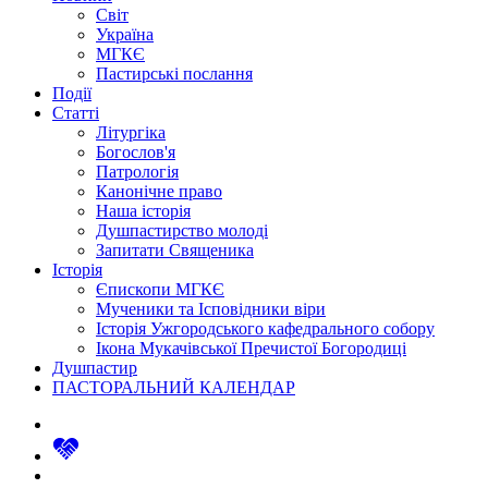
Світ
Україна
МГКЄ
Пастирські послання
Події
Статті
Літургіка
Богослов'я
Патрологія
Канонічне право
Наша історія
Душпастирство молоді
Запитати Священика
Історія
Єпископи МГКЄ
Мученики та Ісповідники віри
Історія Ужгородського кафедрального собору
Ікона Мукачівської Пречистої Богородиці
Душпастир
ПАСТОРАЛЬНИЙ КАЛЕНДАР