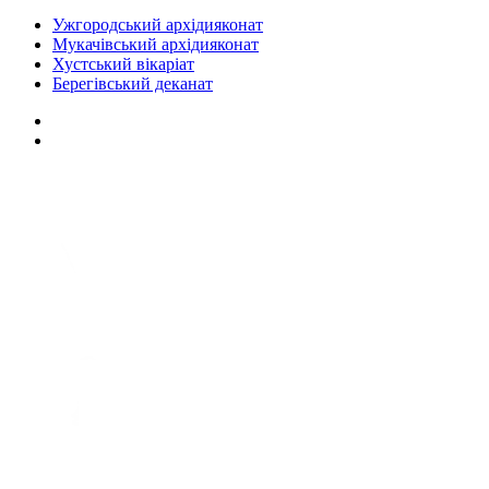
Ужгородський архідияконат
Мукачівський архідияконат
Хустський вікаріат
Берегівський деканат