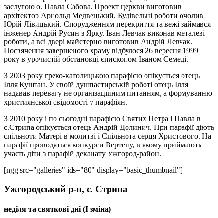
заслугою о. Павла Сабова. Проект церкви виготовив
архітектор Арнольд Медвецький. Будівельні роботи очолив
Юрій Лівицький. Спорудженням перекриття та вежі займався
інженер Андрій Русин з Ярку. Іван Левчак виконав металеві
роботи, а всі двері майстерно виготовив Андрій Левчак.
Посвячення завершеного храму відбулося 26 вересня 1999
року в урочистій обстановці єпископом Іваном Семеді.
З 2003 року греко-католицькою парафією опікується отець
Ілля Куштан. У своїй душпастирській роботі отець Ілля
надавав перевагу не організаційним питанням, а формуванню
християнської свідомості у парафіян.
З 2010 року і по сьогодні парафією Святих Петра і Павла в
с.Стрипа опікується отець Андрій Долинич. При парафії діють
спільноти Матері в молитві і Спільнота серця Христового. На
парафії проводяться конкурси Вертепу, в якому приймають
участь діти з парафій деканату Ужгород-район.
[ngg src="galleries" ids="80" display="basic_thumbnail"]
Ужгородський р-н, с. Стрипа
неділя та святкові дні (І зміна)