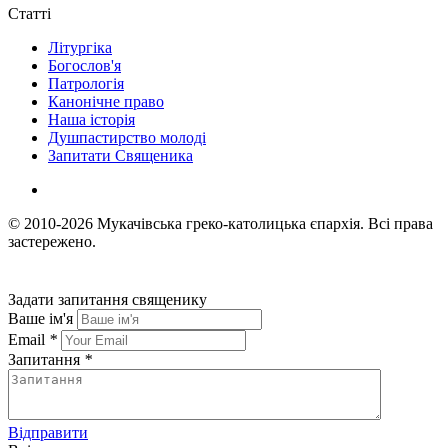
Статті
Літургіка
Богослов'я
Патрологія
Канонічне право
Наша історія
Душпастирство молоді
Запитати Священика
© 2010-2026
Мукачівська греко-католицька єпархія.
Всі права
застережено.
Задати запитання священику
Ваше ім'я
Email
*
Запитання
*
Відправити