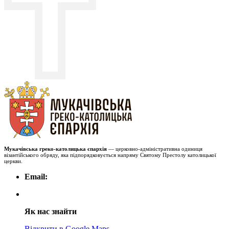
Мукачівська греко-католицька єпархія
— церковно-адміністративна одиниця
візантійського обряду, яка підпорядковується напряму Святому Престолу католицької
церкви.
Email:
Як нас знайти
Відкрити в Google Maps