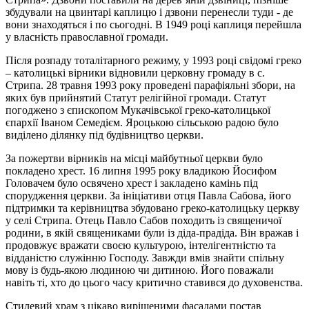
збудували на цвинтарі каплицю і дзвони перенесли туди - де
вони знаходяться і по сьогодні. В 1949 році каплиця перейшла
у власність православної громади.
Після розпаду тоталітарного режиму, у 1993 році свідомі греко
– католицькі вірники відновили церковну громаду в с.
Стрипа. 28 травня 1993 року проведені парафіяльні збори, на
яких був прийнятий Статут релігійної громади. Статут
погоджено з єпископом Мукачівської греко-католицької
єпархії Іваном Семедієм. Яроцькою сільською радою було
виділено ділянку під будівництво церкви.
За пожертви вірників на місці майбутньої церкви було
покладено хрест. 16 липня 1995 року владикою Йосифом
Головачем було освячено хрест і закладено камінь під
спорудження церкви. За ініціативи отця Павла Сабова, його
підтримки та керівництва збудовано греко-католицьку церкву
у селі Стрипа. Отець Павло Сабов походить із священичої
родини, в якій священиками були із діда-прадіда. Він вражав і
продовжує вражати своєю культурою, інтелігентністю та
відданістю служінню Господу. Завжди вмів знайти спільну
мову із будь-якою людиною чи дитиною. Його поважали
навіть ті, хто до цього часу критично ставився до духовенства.
Стилевий храм з цікаво вирішеними фасадами постав