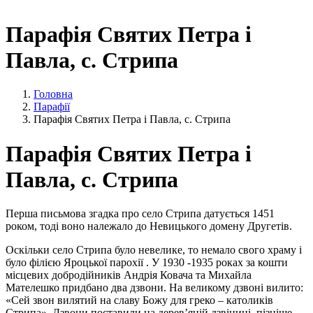
Парафія Святих Петра і
Павла, с. Стрипа
Головна
Парафії
Парафія Святих Петра і Павла, с. Стрипа
Парафія Святих Петра і
Павла, с. Стрипа
Перша письмова згадка про село Стрипа датується 1451
роком, тоді воно належало до Невицького домену Другетів.
Оскільки село Стрипа було невелике, то немало свого храму і
було філією Яроцької парохії . У 1930 -1935 роках за кошти
місцевих добродійників Андрія Ковача та Михайла
Мателешко придбано два дзвони. На великому дзвоні вилито:
«Сей звон вилятий на славу Божу для греко – католиків
Стрипа». Дзвони поставили на дерев’яній дзвіниці, пізніше