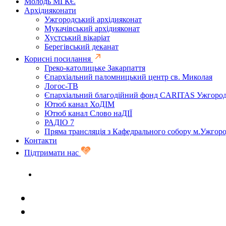
Молодь МГКЄ
Архідияконати
Ужгородський архідияконат
Мукачівський архідияконат
Хустський вікаріат
Берегівський деканат
Корисні посилання
Греко-католицьке Закарпаття
Єпархіальний паломницький центр св. Миколая
Логос-ТВ
Єпархіальний благодійний фонд CARITAS Ужгоро
Ютюб канал ХоДІМ
Ютюб канал Слово наДІЇ
РАДІО 7
Пряма трансляція з Кафедрального собору м.Ужгор
Контакти
Підтримати нас
Задати запитання священику