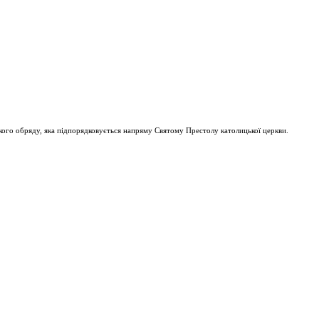
ого обряду, яка підпорядковується напряму Святому Престолу католицької церкви.