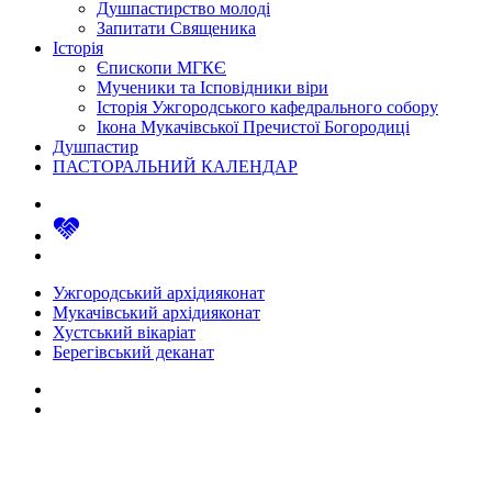
Душпастирство молоді
Запитати Священика
Історія
Єпископи МГКЄ
Мученики та Ісповідники віри
Історія Ужгородського кафедрального собору
Ікона Мукачівської Пречистої Богородиці
Душпастир
ПАСТОРАЛЬНИЙ КАЛЕНДАР
Ужгородський архідияконат
Мукачівський архідияконат
Хустський вікаріат
Берегівський деканат