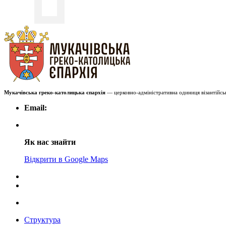
Мукачівська греко-католицька єпархія
— церковно-адміністративна одиниця візантійськ
Email:
Як нас знайти
Відкрити в Google Maps
Структура