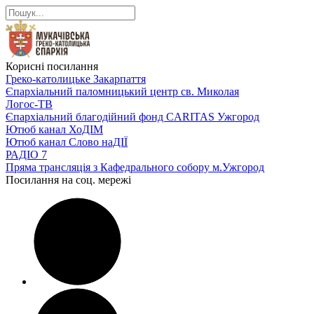
Корисні посилання
Греко-католицьке Закарпаття
Єпархіальний паломницький центр св. Миколая
Логос-ТВ
Єпархіальний благодійний фонд CARITAS Ужгород
Ютюб канал ХоДІМ
Ютюб канал Слово наДІЇ
РАДІО 7
Пряма трансляція з Кафедрального собору м.Ужгород
Посилання на соц. мережі