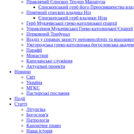
Правлячий Єпископ Теодор Мацапула
Єпископський герб його Преосвященства вла
Помічний єпископ владика Ніл
Єпископський герб владики Ніла
Герб Мукачівської греко-католицької єпархії
Управління Мукачівської Греко-католицької Єпархії
Церковний Трибунал
Відділ у справах захисту неповнолітніх та вразливих
Ужгородська греко-католицька богословська академ
Парафії
Монастирі
Капеланське служіння
Актуальні проекти
Новини
Світ
Україна
МГКЄ
Пастирські послання
Події
Статті
Літургіка
Богослов'я
Патрологія
Канонічне право
Наша історія