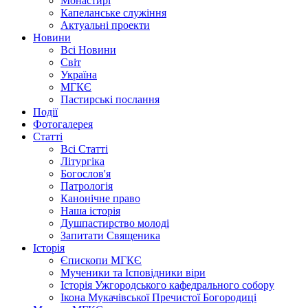
Монастирі
Капеланське служіння
Актуальні проекти
Новини
Всі Новини
Світ
Україна
МГКЄ
Пастирські послання
Події
Фотогалерея
Статті
Всі Статті
Літургіка
Богослов'я
Патрологія
Канонічне право
Наша історія
Душпастирство молоді
Запитати Священика
Історія
Єпископи МГКЄ
Мученики та Ісповідники віри
Історія Ужгородського кафедрального собору
Ікона Мукачівської Пречистої Богородиці