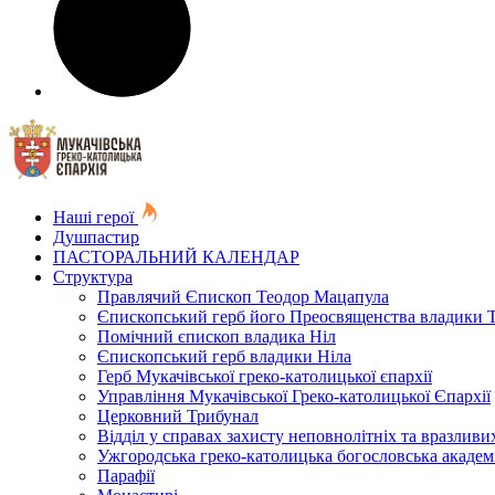
Наші герої
Душпастир
ПАСТОРАЛЬНИЙ КАЛЕНДАР
Структура
Правлячий Єпископ Теодор Мацапула
Єпископський герб його Преосвященства владики 
Помічний єпископ владика Ніл
Єпископський герб владики Ніла
Герб Мукачівської греко-католицької єпархії
Управління Мукачівської Греко-католицької Єпархії
Церковний Трибунал
Відділ у справах захисту неповнолітніх та вразливих
Ужгородська греко-католицька богословська академ
Парафії