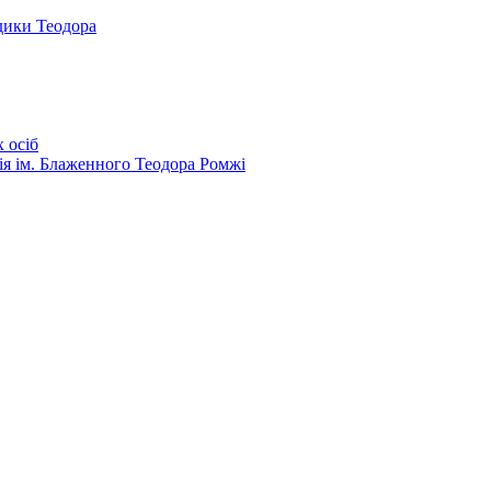
дики Теодора
 осіб
ія ім. Блаженного Теодора Ромжі