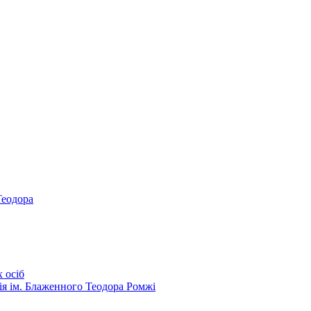
Теодора
 осіб
ія ім. Блаженного Теодора Ромжі