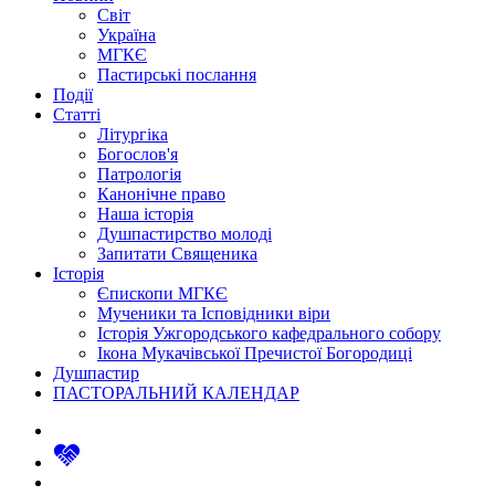
Світ
Україна
МГКЄ
Пастирські послання
Події
Статті
Літургіка
Богослов'я
Патрологія
Канонічне право
Наша історія
Душпастирство молоді
Запитати Священика
Історія
Єпископи МГКЄ
Мученики та Ісповідники віри
Історія Ужгородського кафедрального собору
Ікона Мукачівської Пречистої Богородиці
Душпастир
ПАСТОРАЛЬНИЙ КАЛЕНДАР