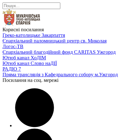
Корисні посилання
Греко-католицьке Закарпаття
Єпархіальний паломницький центр св. Миколая
Логос-ТВ
Єпархіальний благодійний фонд CARITAS Ужгород
Ютюб канал ХоДІМ
Ютюб канал Слово наДІЇ
РАДІО 7
Пряма трансляція з Кафедрального собору м.Ужгород
Посилання на соц. мережі