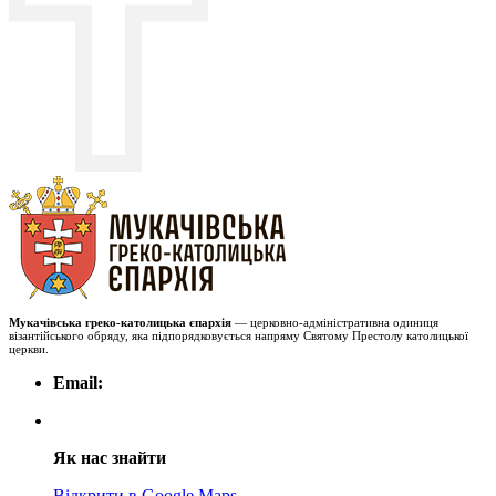
Мукачівська греко-католицька єпархія
— церковно-адміністративна одиниця
візантійського обряду, яка підпорядковується напряму Святому Престолу католицької
церкви.
Email:
Як нас знайти
Відкрити в Google Maps