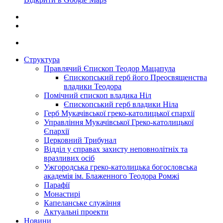
Структура
Правлячий Єпископ Теодор Мацапула
Єпископський герб його Преосвященства
владики Теодора
Помічний єпископ владика Ніл
Єпископський герб владики Ніла
Герб Мукачівської греко-католицької єпархії
Управління Мукачівської Греко-католицької
Єпархії
Церковний Трибунал
Відділ у справах захисту неповнолітніх та
вразливих осіб
Ужгородська греко-католицька богословська
академія ім. Блаженного Теодора Ромжі
Парафії
Монастирі
Капеланське служіння
Актуальні проекти
Новини