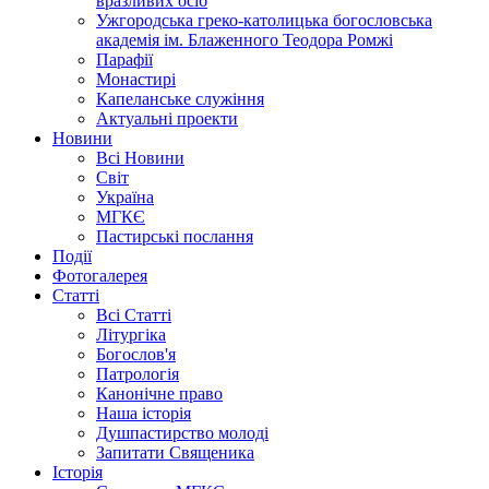
вразливих осіб
Ужгородська греко-католицька богословська
академія ім. Блаженного Теодора Ромжі
Парафії
Монастирі
Капеланське служіння
Актуальні проекти
Новини
Всі Новини
Світ
Україна
МГКЄ
Пастирські послання
Події
Фотогалерея
Статті
Всі Статті
Літургіка
Богослов'я
Патрологія
Канонічне право
Наша історія
Душпастирство молоді
Запитати Священика
Історія