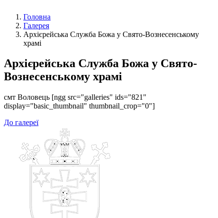
Головна
Галерея
Архієрейська Служба Божа у Свято-Вознесенському
храмі
Архієрейська Служба Божа у Свято-
Вознесенському храмі
смт Воловець [ngg src="galleries" ids="821"
display="basic_thumbnail" thumbnail_crop="0"]
До галереї