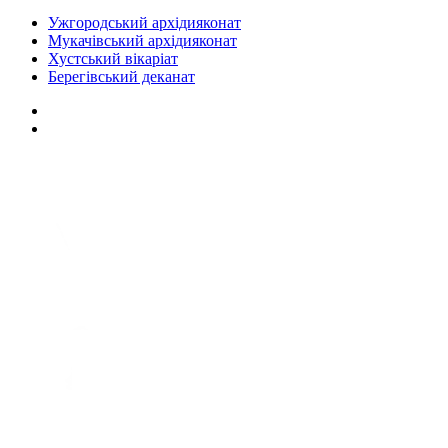
Ужгородський архідияконат
Мукачівський архідияконат
Хустський вікаріат
Берегівський деканат