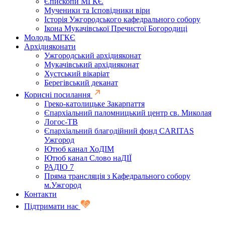
Єпископи МГКЄ
Мученики та Ісповідники віри
Історія Ужгородського кафедрального собору
Ікона Мукачівської Пречистої Богородиці
Молодь МГКЄ
Архідияконати
Ужгородський архідияконат
Мукачівський архідияконат
Хустський вікаріат
Берегівський деканат
Корисні посилання
Греко-католицьке Закарпаття
Єпархіальний паломницький центр св. Миколая
Логос-ТВ
Єпархіальний благодійний фонд CARITAS
Ужгород
Ютюб канал ХоДІМ
Ютюб канал Слово наДІЇ
РАДІО 7
Пряма трансляція з Кафедрального собору
м.Ужгород
Контакти
Підтримати нас