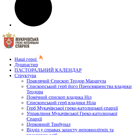
Наші герої
Душпастир
ПАСТОРАЛЬНИЙ КАЛЕНДАР
Структура
Правлячий Єпископ Теодор Мацапула
Єпископський герб його Преосвященства владики
Теодора
Помічний єпископ владика Ніл
Єпископський герб владики Ніла
Герб Мукачівської греко-католицької єпархії
Управління Мукачівської Греко-католицької
Єпархії
Церковний Трибунал
Відділ у справах захисту неповнолітніх та