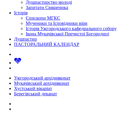
Душпастирство молоді
Запитати Священика
Історія
Єпископи МГКЄ
Мученики та Ісповідники віри
Історія Ужгородського кафедрального собору
Ікона Мукачівської Пречистої Богородиці
Душпастир
ПАСТОРАЛЬНИЙ КАЛЕНДАР
Ужгородський архідияконат
Мукачівський архідияконат
Хустський вікаріат
Берегівський деканат