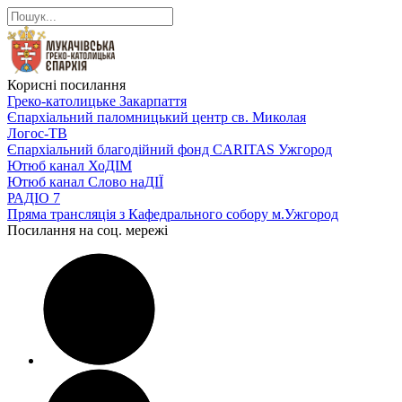
Корисні посилання
Греко-католицьке Закарпаття
Єпархіальний паломницький центр св. Миколая
Логос-ТВ
Єпархіальний благодійний фонд CARITAS Ужгород
Ютюб канал ХоДІМ
Ютюб канал Слово наДІЇ
РАДІО 7
Пряма трансляція з Кафедрального собору м.Ужгород
Посилання на соц. мережі