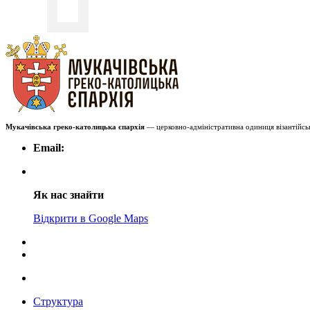
Мукачівська греко-католицька єпархія
— церковно-адміністративна одиниця візантійськ
Email:
Як нас знайти
Відкрити в Google Maps
Структура