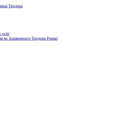
дики Теодора
 осіб
ія ім. Блаженного Теодора Ромжі