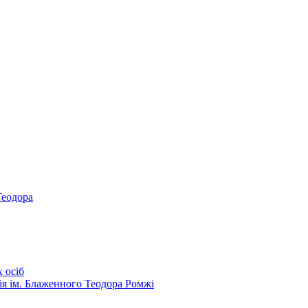
Теодора
 осіб
ія ім. Блаженного Теодора Ромжі