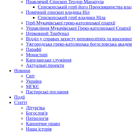
Правлячий Єпископ Теодор Мацапула
Єпископський герб його Преосвященства вла
Помічний єпископ владика Ніл
Єпископський герб владики Ніла
Герб Мукачівської греко-католицької єпархії
Управління Мукачівської Греко-католицької Єпархії
Церковний Трибунал
Відділ у справах захисту неповнолітніх та вразливих
Ужгородська греко-католицька богословська академ
Парафії
Монастирі
Капеланське служіння
Актуальні проекти
Новини
Світ
Україна
МГКЄ
Пастирські послання
Події
Статті
Літургіка
Богослов'я
Патрологія
Канонічне право
Наша історія