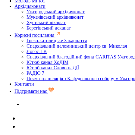
Молодь МГКЄ
Архідияконати
Ужгородський архідияконат
Мукачівський архідияконат
Хустський вікаріат
Берегівський деканат
Корисні посилання
Греко-католицьке Закарпаття
Єпархіальний паломницький центр св. Миколая
Логос-ТВ
Єпархіальний благодійний фонд CARITAS Ужгоро
Ютюб канал ХоДІМ
Ютюб канал Слово наДІЇ
РАДІО 7
Пряма трансляція з Кафедрального собору м.Ужгор
Контакти
Підтримати нас
Задати запитання священику