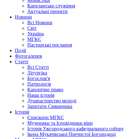
Монастирі
Капеланське служіння
Актуальні проекти
Новини
Всі Новини
Світ
Україна
МГКЄ
Пастирські послання
Події
Фотогалерея
Статті
Всі Статті
Літургіка
Богослов'я
Патрологія
Канонічне право
Наша історія
Душпастирство молоді
Запитати Священика
Історія
Єпископи МГКЄ
Мученики та Ісповідники віри
Історія Ужгородського кафедрального собору
Ікона Мукачівської Пречистої Богородиці