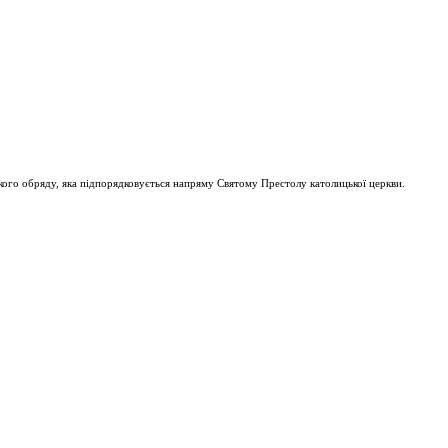
ого обряду, яка підпорядковується напряму Святому Престолу католицької церкви.