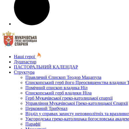
Наші герої
Душпастир
ПАСТОРАЛЬНИЙ КАЛЕНДАР
Структура
Правлячий Єпископ Теодор Мацапула
Єпископський герб його Преосвященства владики 
Помічний єпископ владика Ніл
Єпископський герб владики Ніла
Герб Мукачівської греко-католицької єпархії
Управління Мукачівської Греко-католицької Єпархії
Церковний Трибунал
Відділ у справах захисту неповнолітніх та вразливих
Ужгородська греко-католицька богословська академ
Парафії