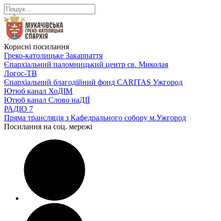
Корисні посилання
Греко-католицьке Закарпаття
Єпархіальний паломницький центр св. Миколая
Логос-ТВ
Єпархіальний благодійний фонд CARITAS Ужгород
Ютюб канал ХоДІМ
Ютюб канал Слово наДІЇ
РАДІО 7
Пряма трансляція з Кафедрального собору м.Ужгород
Посилання на соц. мережі