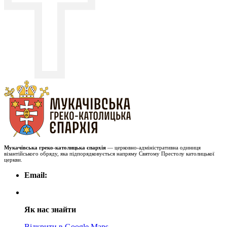
Мукачівська греко-католицька єпархія
— церковно-адміністративна одиниця
візантійського обряду, яка підпорядковується напряму Святому Престолу католицької
церкви.
Email:
Як нас знайти
Відкрити в Google Maps