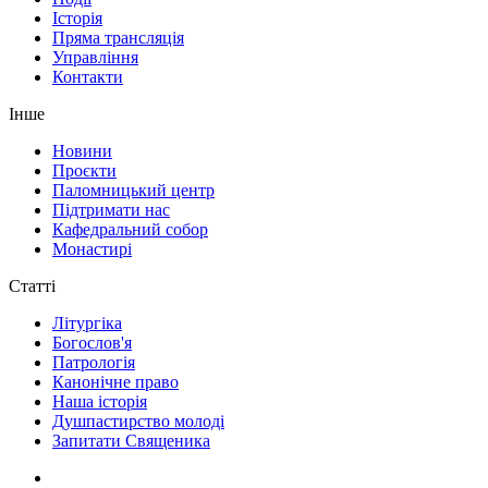
Історія
Пряма трансляція
Управління
Контакти
Інше
Новини
Проєкти
Паломницький центр
Підтримати нас
Кафедральний собор
Монастирі
Статті
Літургіка
Богослов'я
Патрологія
Канонічне право
Наша історія
Душпастирство молоді
Запитати Священика