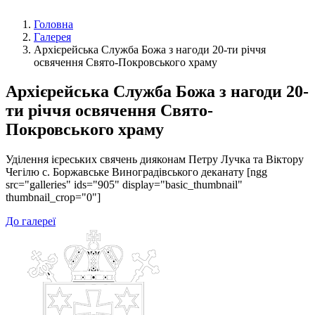
Головна
Галерея
Архієрейська Служба Божа з нагоди 20-ти річчя
освячення Свято-Покровського храму
Архієрейська Служба Божа з нагоди 20-
ти річчя освячення Свято-
Покровського храму
Уділення ієреських свячень дияконам Петру Лучка та Віктору
Чегілю с. Боржавське Виноградівського деканату [ngg
src="galleries" ids="905" display="basic_thumbnail"
thumbnail_crop="0"]
До галереї