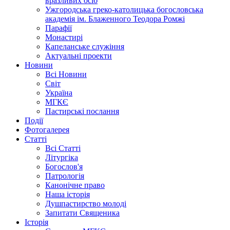
вразливих осіб
Ужгородська греко-католицька богословська
академія ім. Блаженного Теодора Ромжі
Парафії
Монастирі
Капеланське служіння
Актуальні проекти
Новини
Всі Новини
Світ
Україна
МГКЄ
Пастирські послання
Події
Фотогалерея
Статті
Всі Статті
Літургіка
Богослов'я
Патрологія
Канонічне право
Наша історія
Душпастирство молоді
Запитати Священика
Історія