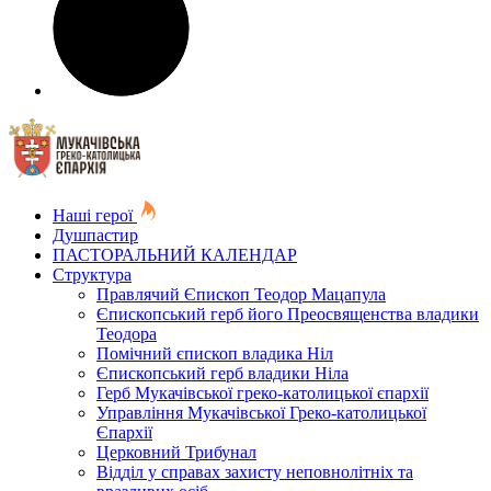
Наші герої
Душпастир
ПАСТОРАЛЬНИЙ КАЛЕНДАР
Структура
Правлячий Єпископ Теодор Мацапула
Єпископський герб його Преосвященства владики
Теодора
Помічний єпископ владика Ніл
Єпископський герб владики Ніла
Герб Мукачівської греко-католицької єпархії
Управління Мукачівської Греко-католицької
Єпархії
Церковний Трибунал
Відділ у справах захисту неповнолітніх та