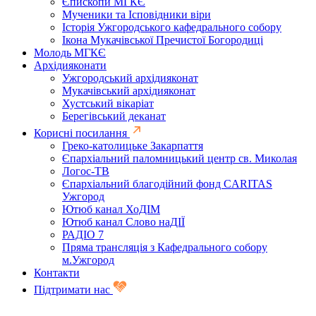
Єпископи МГКЄ
Мученики та Ісповідники віри
Історія Ужгородського кафедрального собору
Ікона Мукачівської Пречистої Богородиці
Молодь МГКЄ
Архідияконати
Ужгородський архідияконат
Мукачівський архідияконат
Хустський вікаріат
Берегівський деканат
Корисні посилання
Греко-католицьке Закарпаття
Єпархіальний паломницький центр св. Миколая
Логос-ТВ
Єпархіальний благодійний фонд CARITAS
Ужгород
Ютюб канал ХоДІМ
Ютюб канал Слово наДІЇ
РАДІО 7
Пряма трансляція з Кафедрального собору
м.Ужгород
Контакти
Підтримати нас