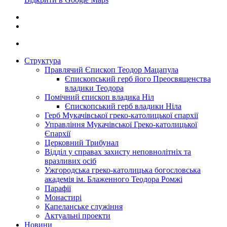
Структура
Правлячий Єпископ Теодор Мацапула
Єпископський герб його Преосвященства
владики Теодора
Помічний єпископ владика Ніл
Єпископський герб владики Ніла
Герб Мукачівської греко-католицької єпархії
Управління Мукачівської Греко-католицької
Єпархії
Церковний Трибунал
Відділ у справах захисту неповнолітніх та
вразливих осіб
Ужгородська греко-католицька богословська
академія ім. Блаженного Теодора Ромжі
Парафії
Монастирі
Капеланське служіння
Актуальні проекти
Новини