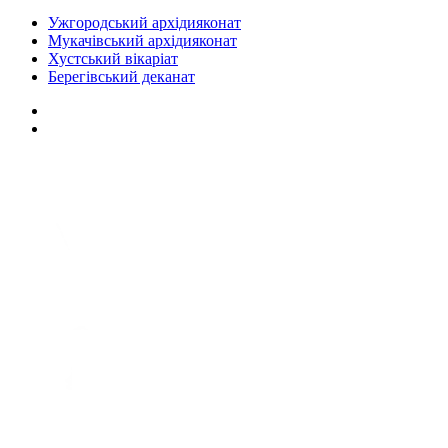
Ужгородський архідияконат
Мукачівський архідияконат
Хустський вікаріат
Берегівський деканат