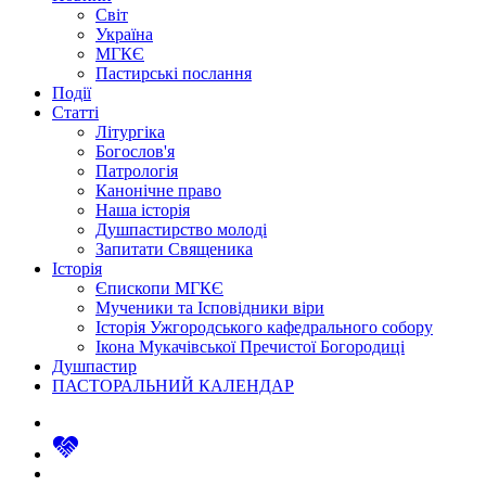
Світ
Україна
МГКЄ
Пастирські послання
Події
Статті
Літургіка
Богослов'я
Патрологія
Канонічне право
Наша історія
Душпастирство молоді
Запитати Священика
Історія
Єпископи МГКЄ
Мученики та Ісповідники віри
Історія Ужгородського кафедрального собору
Ікона Мукачівської Пречистої Богородиці
Душпастир
ПАСТОРАЛЬНИЙ КАЛЕНДАР