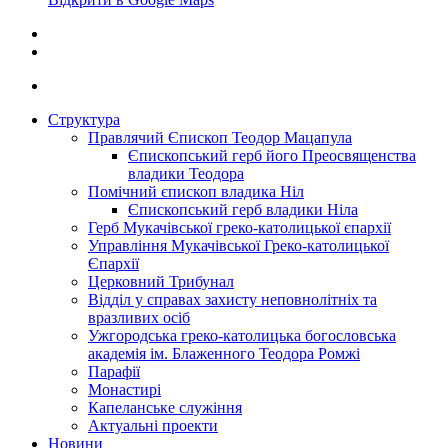
Структура
Правлячий Єпископ Теодор Мацапула
Єпископський герб його Преосвященства
владики Теодора
Помічний єпископ владика Ніл
Єпископський герб владики Ніла
Герб Мукачівської греко-католицької єпархії
Управління Мукачівської Греко-католицької
Єпархії
Церковний Трибунал
Відділ у справах захисту неповнолітніх та
вразливих осіб
Ужгородська греко-католицька богословська
академія ім. Блаженного Теодора Ромжі
Парафії
Монастирі
Капеланське служіння
Актуальні проекти
Новини