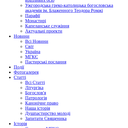
вразливих осіб
Ужгородська греко-католицька богословська
академія ім. Блаженного Теодора Ромжі
Парафії
Монастирі
Капеланське служіння
Актуальні проекти
Новини
Всі Новини
Світ
Україна
МГКЄ
Пастирські послання
Події
Фотогалерея
Статті
Всі Статті
Літургіка
Богослов'я
Патрологія
Канонічне право
Наша історія
Душпастирство молоді
Запитати Священика
Історія