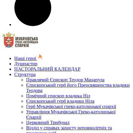
Наші герої
Душпастир
ПАСТОРАЛЬНИЙ КАЛЕНДАР
Структура
Правлячий Єпископ Теодор Мацапула
Єпископський герб його Преосвященства владики
Теодора
Помічний єпископ владика Ніл
Єпископський герб владики Ніла
Герб Мукачівської греко-католицької єпархії
Управління Мукачівської Греко-католицької
Єпархії
Церковний Трибунал
Відділ у справах захисту неповнолітніх та