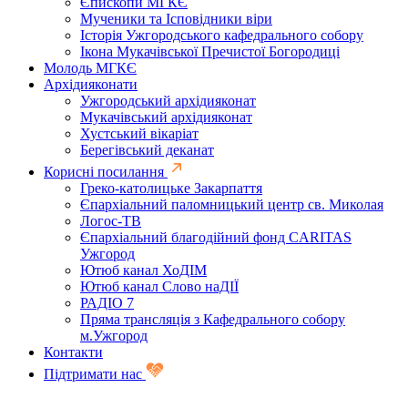
Єпископи МГКЄ
Мученики та Ісповідники віри
Історія Ужгородського кафедрального собору
Ікона Мукачівської Пречистої Богородиці
Молодь МГКЄ
Архідияконати
Ужгородський архідияконат
Мукачівський архідияконат
Хустський вікаріат
Берегівський деканат
Корисні посилання
Греко-католицьке Закарпаття
Єпархіальний паломницький центр св. Миколая
Логос-ТВ
Єпархіальний благодійний фонд CARITAS
Ужгород
Ютюб канал ХоДІМ
Ютюб канал Слово наДІЇ
РАДІО 7
Пряма трансляція з Кафедрального собору
м.Ужгород
Контакти
Підтримати нас