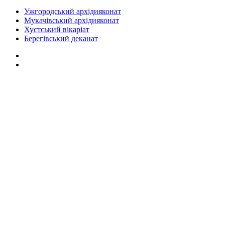
Ужгородський архідияконат
Мукачівський архідияконат
Хустський вікаріат
Берегівський деканат