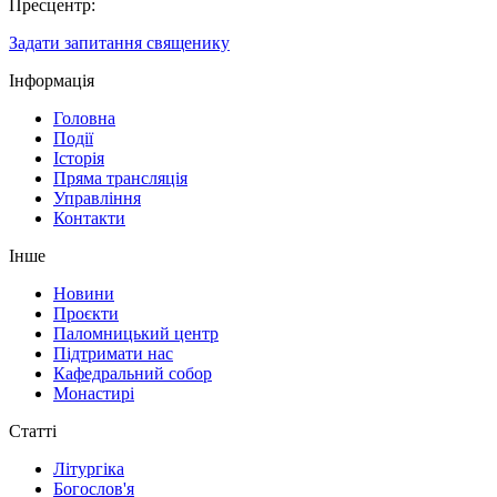
Пресцентр:
Задати запитання священику
Інформація
Головна
Події
Історія
Пряма трансляція
Управління
Контакти
Інше
Новини
Проєкти
Паломницький центр
Підтримати нас
Кафедральний собор
Монастирі
Статті
Літургіка
Богослов'я