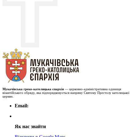
Мукачівська греко-католицька єпархія
— церковно-адміністративна одиниця
візантійського обряду, яка підпорядковується напряму Святому Престолу католицької
церкви.
Email:
Як нас знайти
Відкрити в Google Maps