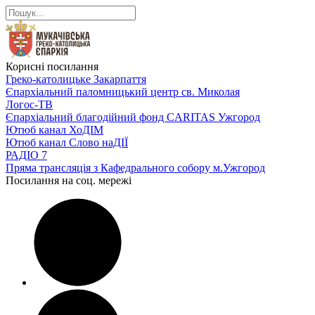
Корисні посилання
Греко-католицьке Закарпаття
Єпархіальний паломницький центр св. Миколая
Логос-ТВ
Єпархіальний благодійний фонд CARITAS Ужгород
Ютюб канал ХоДІМ
Ютюб канал Слово наДІЇ
РАДІО 7
Пряма трансляція з Кафедрального собору м.Ужгород
Посилання на соц. мережі