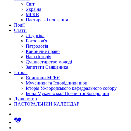
Світ
Україна
МГКЄ
Пастирські послання
Події
Статті
Літургіка
Богослов'я
Патрологія
Канонічне право
Наша історія
Душпастирство молоді
Запитати Священика
Історія
Єпископи МГКЄ
Мученики та Ісповідники віри
Історія Ужгородського кафедрального собору
Ікона Мукачівської Пречистої Богородиці
Душпастир
ПАСТОРАЛЬНИЙ КАЛЕНДАР