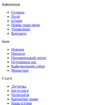
Інформація
Головна
Події
Історія
Пряма трансляція
Управління
Контакти
Інше
Новини
Проєкти
Паломницький центр
Підтримати нас
Кафедральний собор
Монастирі
Статті
Літургіка
Богослов'я
Патрологія
Канонічне право
Наша історія