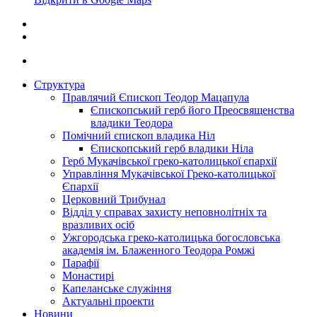
Структура
Правлячий Єпископ Теодор Мацапула
Єпископський герб його Преосвященства
владики Теодора
Помічний єпископ владика Ніл
Єпископський герб владики Ніла
Герб Мукачівської греко-католицької єпархії
Управління Мукачівської Греко-католицької
Єпархії
Церковний Трибунал
Відділ у справах захисту неповнолітніх та
вразливих осіб
Ужгородська греко-католицька богословська
академія ім. Блаженного Теодора Ромжі
Парафії
Монастирі
Капеланське служіння
Актуальні проекти
Новини