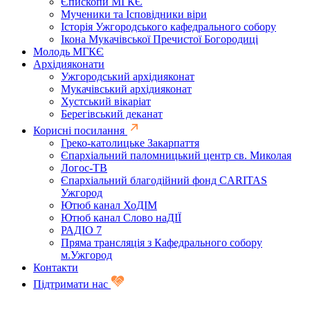
Єпископи МГКЄ
Мученики та Ісповідники віри
Історія Ужгородського кафедрального собору
Ікона Мукачівської Пречистої Богородиці
Молодь МГКЄ
Архідияконати
Ужгородський архідияконат
Мукачівський архідияконат
Хустський вікаріат
Берегівський деканат
Корисні посилання
Греко-католицьке Закарпаття
Єпархіальний паломницький центр св. Миколая
Логос-ТВ
Єпархіальний благодійний фонд CARITAS
Ужгород
Ютюб канал ХоДІМ
Ютюб канал Слово наДІЇ
РАДІО 7
Пряма трансляція з Кафедрального собору
м.Ужгород
Контакти
Підтримати нас