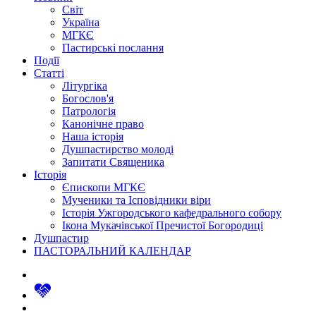
Світ
Україна
МГКЄ
Пастирські послання
Події
Статті
Літургіка
Богослов'я
Патрологія
Канонічне право
Наша історія
Душпастирство молоді
Запитати Священика
Історія
Єпископи МГКЄ
Мученики та Ісповідники віри
Історія Ужгородського кафедрального собору
Ікона Мукачівської Пречистої Богородиці
Душпастир
ПАСТОРАЛЬНИЙ КАЛЕНДАР