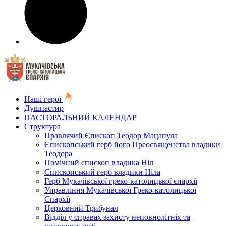
Наші герої
Душпастир
ПАСТОРАЛЬНИЙ КАЛЕНДАР
Структура
Правлячий Єпископ Теодор Мацапула
Єпископський герб його Преосвященства владики
Теодора
Помічний єпископ владика Ніл
Єпископський герб владики Ніла
Герб Мукачівської греко-католицької єпархії
Управління Мукачівської Греко-католицької
Єпархії
Церковний Трибунал
Відділ у справах захисту неповнолітніх та