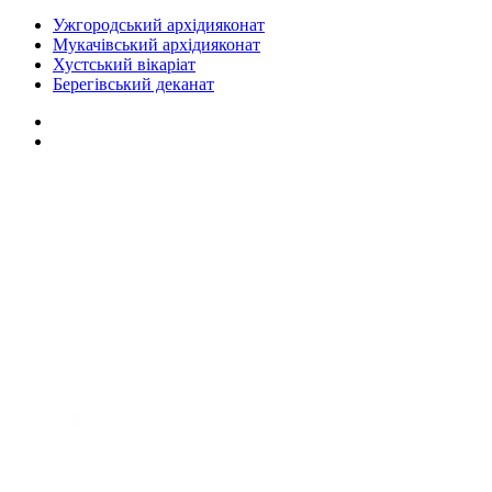
Ужгородський архідияконат
Мукачівський архідияконат
Хустський вікаріат
Берегівський деканат