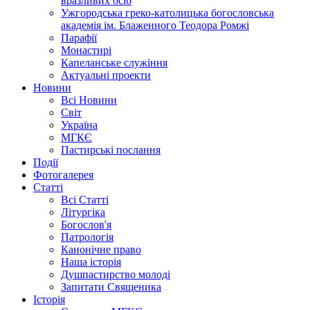
вразливих осіб
Ужгородська греко-католицька богословська
академія ім. Блаженного Теодора Ромжі
Парафії
Монастирі
Капеланське служіння
Актуальні проекти
Новини
Всі Новини
Світ
Україна
МГКЄ
Пастирські послання
Події
Фотогалерея
Статті
Всі Статті
Літургіка
Богослов'я
Патрологія
Канонічне право
Наша історія
Душпастирство молоді
Запитати Священика
Історія