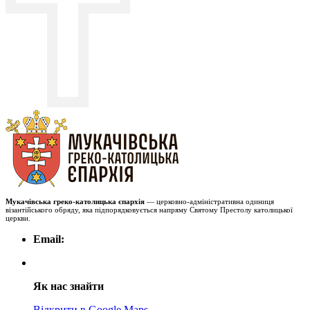
Мукачівська греко-католицька єпархія
— церковно-адміністративна одиниця
візантійського обряду, яка підпорядковується напряму Святому Престолу католицької
церкви.
Email:
Як нас знайти
Відкрити в Google Maps