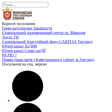
Корисні посилання
Греко-католицьке Закарпаття
Єпархіальний паломницький центр св. Миколая
Логос-ТВ
Єпархіальний благодійний фонд CARITAS Ужгород
Ютюб канал ХоДІМ
Ютюб канал Слово наДІЇ
РАДІО 7
Пряма трансляція з Кафедрального собору м.Ужгород
Посилання на соц. мережі