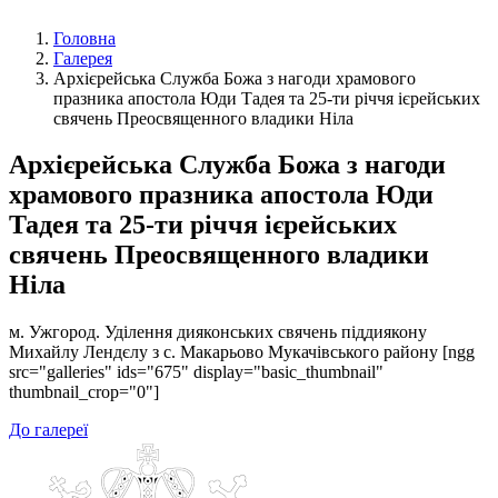
Головна
Галерея
Архієрейська Служба Божа з нагоди храмового
празника апостола Юди Тадея та 25-ти річчя ієрейських
свячень Преосвященного владики Ніла
Архієрейська Служба Божа з нагоди
храмового празника апостола Юди
Тадея та 25-ти річчя ієрейських
свячень Преосвященного владики
Ніла
м. Ужгород. Уділення дияконських свячень піддиякону
Михайлу Лендєлу з с. Макарьово Мукачівського району [ngg
src="galleries" ids="675" display="basic_thumbnail"
thumbnail_crop="0"]
До галереї