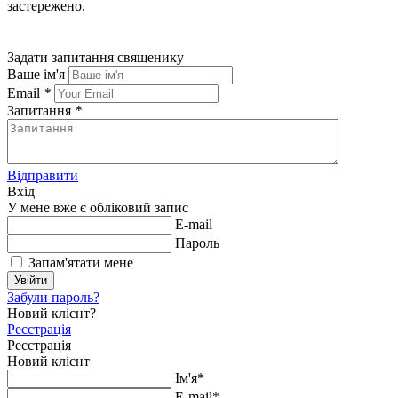
застережено.
Задати запитання священику
Ваше ім'я
Email
*
Запитання
*
Відправити
Вхід
У мене вже є обліковий запис
E-mail
Пароль
Запам'ятати мене
Увійти
Забули пароль?
Новий клієнт?
Реєстрація
Реєстрація
Новий клієнт
Ім'я*
E-mail*