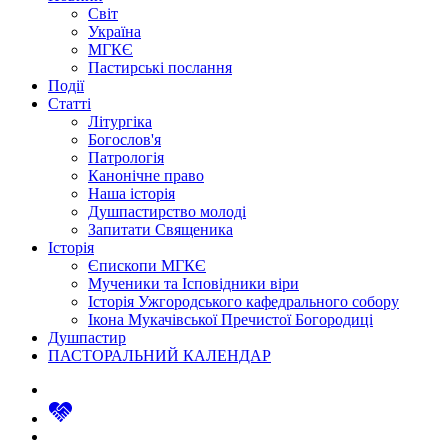
Світ
Україна
МГКЄ
Пастирські послання
Події
Статті
Літургіка
Богослов'я
Патрологія
Канонічне право
Наша історія
Душпастирство молоді
Запитати Священика
Історія
Єпископи МГКЄ
Мученики та Ісповідники віри
Історія Ужгородського кафедрального собору
Ікона Мукачівської Пречистої Богородиці
Душпастир
ПАСТОРАЛЬНИЙ КАЛЕНДАР