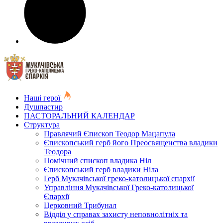
Наші герої
Душпастир
ПАСТОРАЛЬНИЙ КАЛЕНДАР
Структура
Правлячий Єпископ Теодор Мацапула
Єпископський герб його Преосвященства владики
Теодора
Помічний єпископ владика Ніл
Єпископський герб владики Ніла
Герб Мукачівської греко-католицької єпархії
Управління Мукачівської Греко-католицької
Єпархії
Церковний Трибунал
Відділ у справах захисту неповнолітніх та