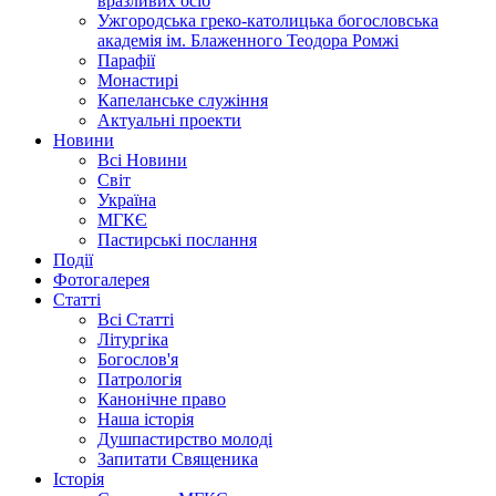
вразливих осіб
Ужгородська греко-католицька богословська
академія ім. Блаженного Теодора Ромжі
Парафії
Монастирі
Капеланське служіння
Актуальні проекти
Новини
Всі Новини
Світ
Україна
МГКЄ
Пастирські послання
Події
Фотогалерея
Статті
Всі Статті
Літургіка
Богослов'я
Патрологія
Канонічне право
Наша історія
Душпастирство молоді
Запитати Священика
Історія