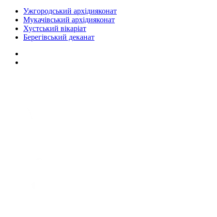
Ужгородський архідияконат
Мукачівський архідияконат
Хустський вікаріат
Берегівський деканат