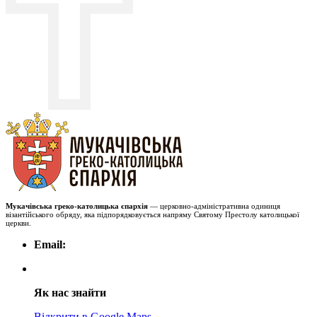
Мукачівська греко-католицька єпархія
— церковно-адміністративна одиниця
візантійського обряду, яка підпорядковується напряму Святому Престолу католицької
церкви.
Email:
Як нас знайти
Відкрити в Google Maps