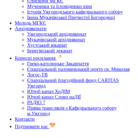
Єпископи МГКЄ
Мученики та Ісповідники віри
Історія Ужгородського кафедрального собору
Ікона Мукачівської Пречистої Богородиці
Молодь МГКЄ
Архідияконати
Ужгородський архідияконат
Мукачівський архідияконат
Хустський вікаріат
Берегівський деканат
Корисні посилання
Греко-католицьке Закарпаття
Єпархіальний паломницький центр св. Миколая
Логос-ТВ
Єпархіальний благодійний фонд CARITAS
Ужгород
Ютюб канал ХоДІМ
Ютюб канал Слово наДІЇ
РАДІО 7
Пряма трансляція з Кафедрального собору
м.Ужгород
Контакти
Підтримати нас