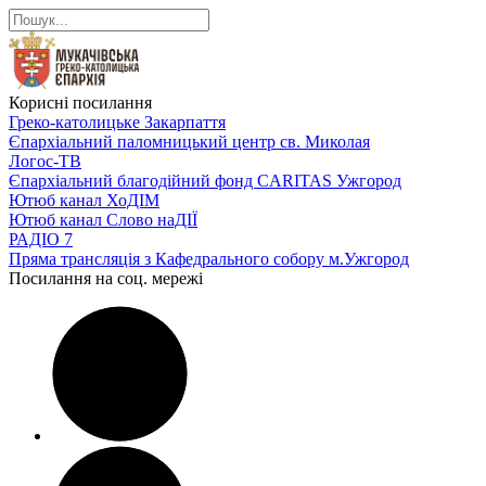
Корисні посилання
Греко-католицьке Закарпаття
Єпархіальний паломницький центр св. Миколая
Логос-ТВ
Єпархіальний благодійний фонд CARITAS Ужгород
Ютюб канал ХоДІМ
Ютюб канал Слово наДІЇ
РАДІО 7
Пряма трансляція з Кафедрального собору м.Ужгород
Посилання на соц. мережі