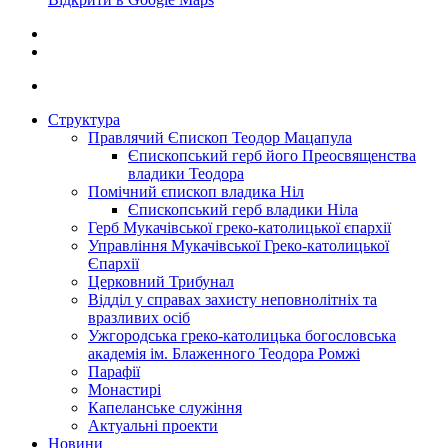
Структура
Правлячий Єпископ Теодор Мацапула
Єпископський герб його Преосвященства
владики Теодора
Помічний єпископ владика Ніл
Єпископський герб владики Ніла
Герб Мукачівської греко-католицької єпархії
Управління Мукачівської Греко-католицької
Єпархії
Церковний Трибунал
Відділ у справах захисту неповнолітніх та
вразливих осіб
Ужгородська греко-католицька богословська
академія ім. Блаженного Теодора Ромжі
Парафії
Монастирі
Капеланське служіння
Актуальні проекти
Новини