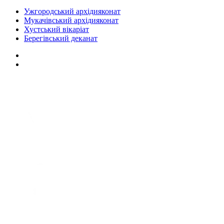
Ужгородський архідияконат
Мукачівський архідияконат
Хустський вікаріат
Берегівський деканат