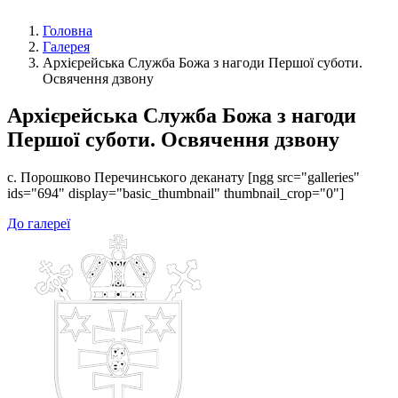
Головна
Галерея
Архієрейська Служба Божа з нагоди Першої суботи.
Освячення дзвону
Архієрейська Служба Божа з нагоди
Першої суботи. Освячення дзвону
с. Порошково Перечинського деканату [ngg src="galleries"
ids="694" display="basic_thumbnail" thumbnail_crop="0"]
До галереї