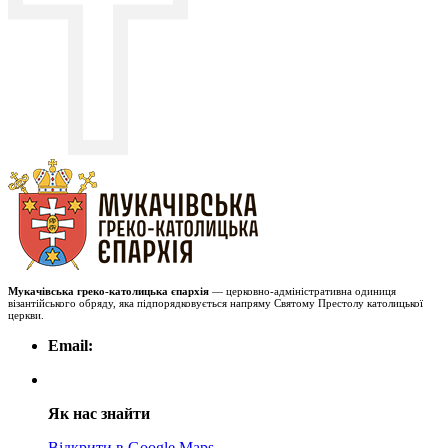
Мукачівська греко-католицька єпархія
— церковно-адміністративна одиниця
візантійського обряду, яка підпорядковується напряму Святому Престолу католицької
церкви.
Email:
Як нас знайти
Відкрити в Google Maps