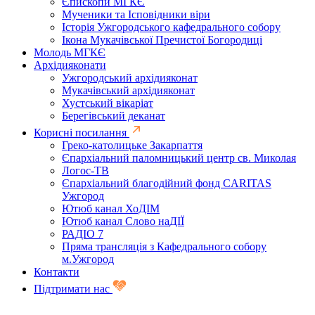
Єпископи МГКЄ
Мученики та Ісповідники віри
Історія Ужгородського кафедрального собору
Ікона Мукачівської Пречистої Богородиці
Молодь МГКЄ
Архідияконати
Ужгородський архідияконат
Мукачівський архідияконат
Хустський вікаріат
Берегівський деканат
Корисні посилання
Греко-католицьке Закарпаття
Єпархіальний паломницький центр св. Миколая
Логос-ТВ
Єпархіальний благодійний фонд CARITAS
Ужгород
Ютюб канал ХоДІМ
Ютюб канал Слово наДІЇ
РАДІО 7
Пряма трансляція з Кафедрального собору
м.Ужгород
Контакти
Підтримати нас