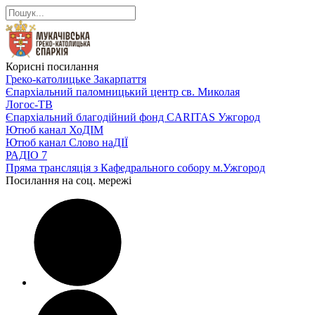
Корисні посилання
Греко-католицьке Закарпаття
Єпархіальний паломницький центр св. Миколая
Логос-ТВ
Єпархіальний благодійний фонд CARITAS Ужгород
Ютюб канал ХоДІМ
Ютюб канал Слово наДІЇ
РАДІО 7
Пряма трансляція з Кафедрального собору м.Ужгород
Посилання на соц. мережі