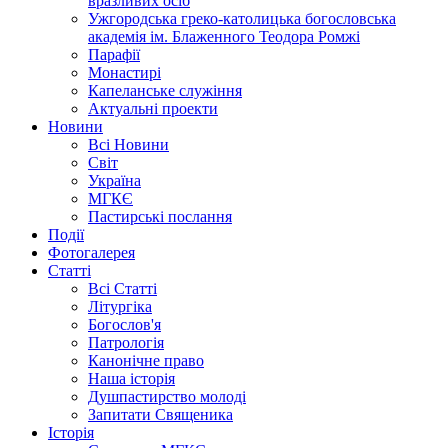
вразливих осіб
Ужгородська греко-католицька богословська
академія ім. Блаженного Теодора Ромжі
Парафії
Монастирі
Капеланське служіння
Актуальні проекти
Новини
Всі Новини
Світ
Україна
МГКЄ
Пастирські послання
Події
Фотогалерея
Статті
Всі Статті
Літургіка
Богослов'я
Патрологія
Канонічне право
Наша історія
Душпастирство молоді
Запитати Священика
Історія