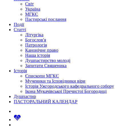
Світ
Україна
МГКЄ
Пастирські послання
Події
Статті
Літургіка
Богослов'я
Патрологія
Канонічне право
Наша історія
Душпастирство молоді
Запитати Священика
Історія
Єпископи МГКЄ
Мученики та Ісповідники віри
Історія Ужгородського кафедрального собору
Ікона Мукачівської Пречистої Богородиці
Душпастир
ПАСТОРАЛЬНИЙ КАЛЕНДАР