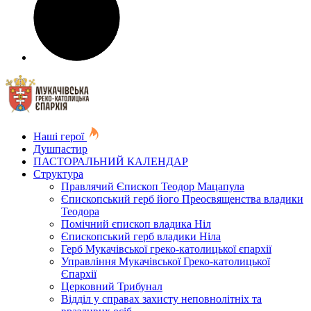
Наші герої
Душпастир
ПАСТОРАЛЬНИЙ КАЛЕНДАР
Структура
Правлячий Єпископ Теодор Мацапула
Єпископський герб його Преосвященства владики
Теодора
Помічний єпископ владика Ніл
Єпископський герб владики Ніла
Герб Мукачівської греко-католицької єпархії
Управління Мукачівської Греко-католицької
Єпархії
Церковний Трибунал
Відділ у справах захисту неповнолітніх та