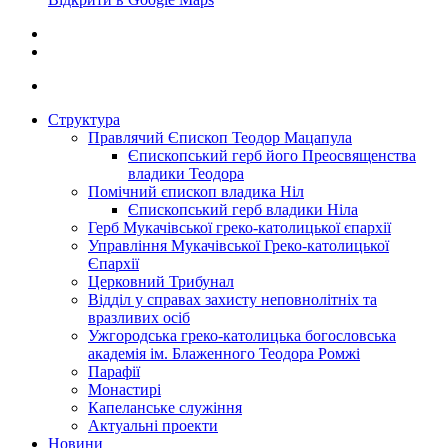
Структура
Правлячий Єпископ Теодор Мацапула
Єпископський герб його Преосвященства
владики Теодора
Помічний єпископ владика Ніл
Єпископський герб владики Ніла
Герб Мукачівської греко-католицької єпархії
Управління Мукачівської Греко-католицької
Єпархії
Церковний Трибунал
Відділ у справах захисту неповнолітніх та
вразливих осіб
Ужгородська греко-католицька богословська
академія ім. Блаженного Теодора Ромжі
Парафії
Монастирі
Капеланське служіння
Актуальні проекти
Новини