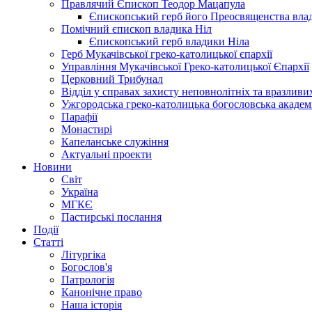
Правлячий Єпископ Теодор Мацапула
Єпископський герб його Преосвященства вла
Помічний єпископ владика Ніл
Єпископський герб владики Ніла
Герб Мукачівської греко-католицької єпархії
Управління Мукачівської Греко-католицької Єпархії
Церковний Трибунал
Відділ у справах захисту неповнолітніх та вразливих
Ужгородська греко-католицька богословська академ
Парафії
Монастирі
Капеланське служіння
Актуальні проекти
Новини
Світ
Україна
МГКЄ
Пастирські послання
Події
Статті
Літургіка
Богослов'я
Патрологія
Канонічне право
Наша історія