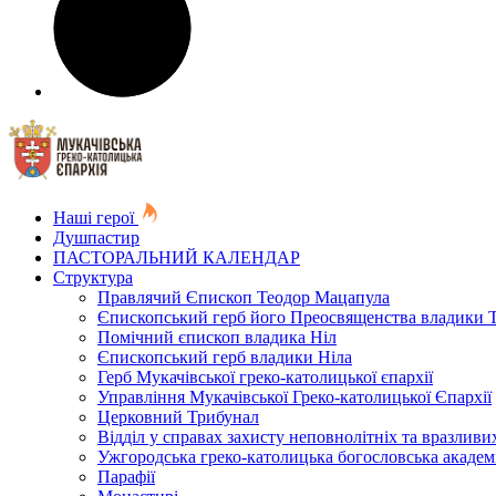
Наші герої
Душпастир
ПАСТОРАЛЬНИЙ КАЛЕНДАР
Структура
Правлячий Єпископ Теодор Мацапула
Єпископський герб його Преосвященства владики 
Помічний єпископ владика Ніл
Єпископський герб владики Ніла
Герб Мукачівської греко-католицької єпархії
Управління Мукачівської Греко-католицької Єпархії
Церковний Трибунал
Відділ у справах захисту неповнолітніх та вразливих
Ужгородська греко-католицька богословська академ
Парафії