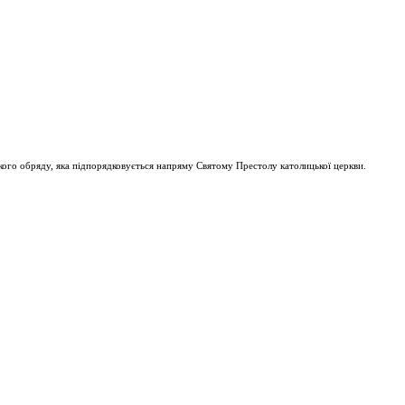
ого обряду, яка підпорядковується напряму Святому Престолу католицької церкви.