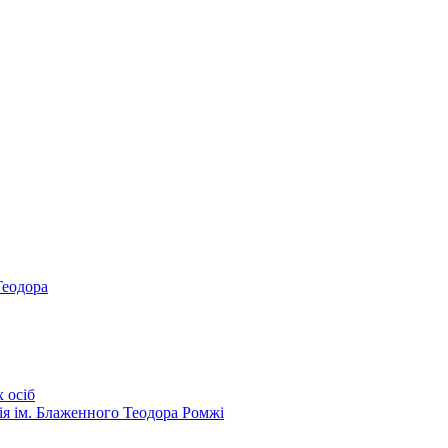
Теодора
 осіб
ія ім. Блаженного Теодора Ромжі