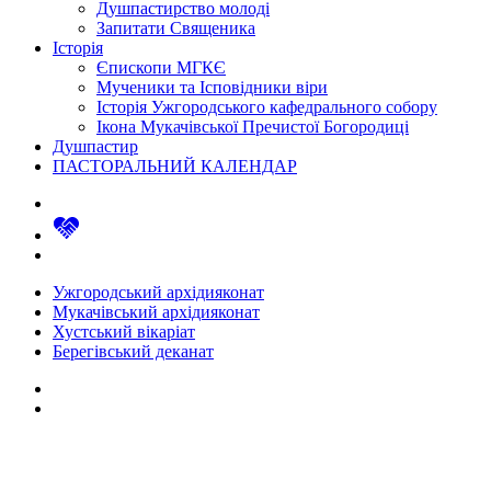
Душпастирство молоді
Запитати Священика
Історія
Єпископи МГКЄ
Мученики та Ісповідники віри
Історія Ужгородського кафедрального собору
Ікона Мукачівської Пречистої Богородиці
Душпастир
ПАСТОРАЛЬНИЙ КАЛЕНДАР
Ужгородський архідияконат
Мукачівський архідияконат
Хустський вікаріат
Берегівський деканат