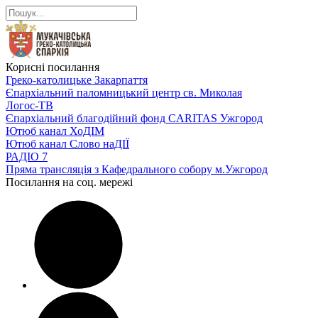
Корисні посилання
Греко-католицьке Закарпаття
Єпархіальний паломницький центр св. Миколая
Логос-ТВ
Єпархіальний благодійний фонд CARITAS Ужгород
Ютюб канал ХоДІМ
Ютюб канал Слово наДІЇ
РАДІО 7
Пряма трансляція з Кафедрального собору м.Ужгород
Посилання на соц. мережі