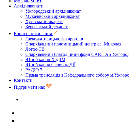
Молодь МГКЄ
Архідияконати
Ужгородський архідияконат
Мукачівський архідияконат
Хустський вікаріат
Берегівський деканат
Корисні посилання
Греко-католицьке Закарпаття
Єпархіальний паломницький центр св. Миколая
Логос-ТВ
Єпархіальний благодійний фонд CARITAS Ужгоро
Ютюб канал ХоДІМ
Ютюб канал Слово наДІЇ
РАДІО 7
Пряма трансляція з Кафедрального собору м.Ужгор
Контакти
Підтримати нас
Задати запитання священику