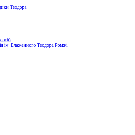
дики Теодора
 осіб
ія ім. Блаженного Теодора Ромжі