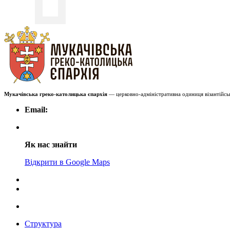
Мукачівська греко-католицька єпархія
— церковно-адміністративна одиниця візантійськ
Email:
Як нас знайти
Відкрити в Google Maps
Структура