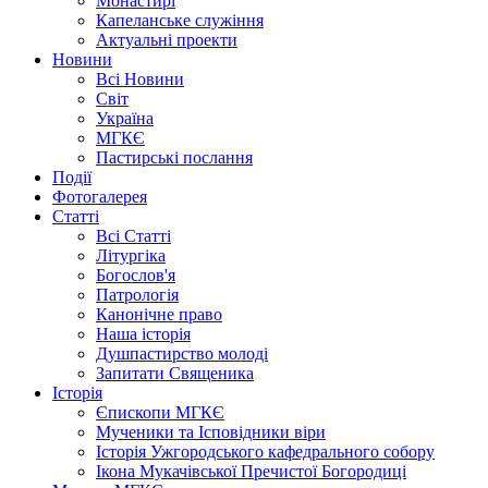
Монастирі
Капеланське служіння
Актуальні проекти
Новини
Всі Новини
Світ
Україна
МГКЄ
Пастирські послання
Події
Фотогалерея
Статті
Всі Статті
Літургіка
Богослов'я
Патрологія
Канонічне право
Наша історія
Душпастирство молоді
Запитати Священика
Історія
Єпископи МГКЄ
Мученики та Ісповідники віри
Історія Ужгородського кафедрального собору
Ікона Мукачівської Пречистої Богородиці