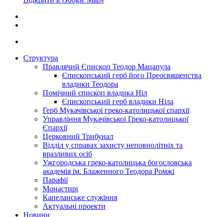
Структура
Правлячий Єпископ Теодор Мацапула
Єпископський герб його Преосвященства
владики Теодора
Помічний єпископ владика Ніл
Єпископський герб владики Ніла
Герб Мукачівської греко-католицької єпархії
Управління Мукачівської Греко-католицької
Єпархії
Церковний Трибунал
Відділ у справах захисту неповнолітніх та
вразливих осіб
Ужгородська греко-католицька богословська
академія ім. Блаженного Теодора Ромжі
Парафії
Монастирі
Капеланське служіння
Актуальні проекти
Новини