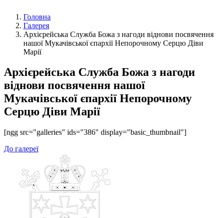
Головна
Галерея
Архієрейська Служба Божа з нагоди віднови посвячення
нашої Мукачівської єпархії Непорочному Серцю Діви
Марії
Архієрейська Служба Божа з нагоди
віднови посвячення нашої
Мукачівської єпархії Непорочному
Серцю Діви Марії
[ngg src="galleries" ids="386" display="basic_thumbnail"]
До галереї