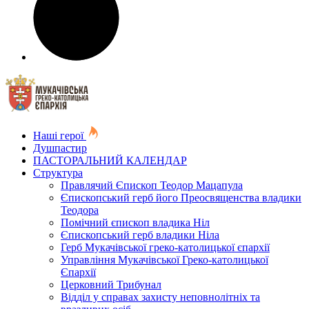
Наші герої
Душпастир
ПАСТОРАЛЬНИЙ КАЛЕНДАР
Структура
Правлячий Єпископ Теодор Мацапула
Єпископський герб його Преосвященства владики
Теодора
Помічний єпископ владика Ніл
Єпископський герб владики Ніла
Герб Мукачівської греко-католицької єпархії
Управління Мукачівської Греко-католицької
Єпархії
Церковний Трибунал
Відділ у справах захисту неповнолітніх та