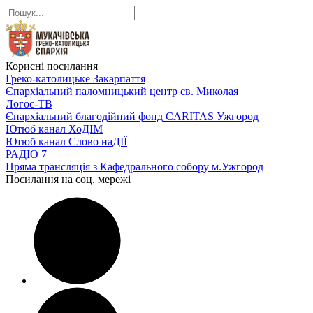
Корисні посилання
Греко-католицьке Закарпаття
Єпархіальний паломницький центр св. Миколая
Логос-ТВ
Єпархіальний благодійний фонд CARITAS Ужгород
Ютюб канал ХоДІМ
Ютюб канал Слово наДІЇ
РАДІО 7
Пряма трансляція з Кафедрального собору м.Ужгород
Посилання на соц. мережі