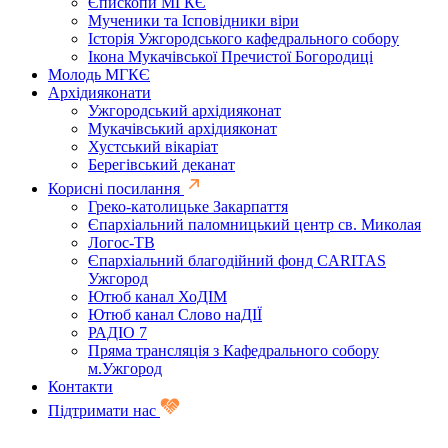
Єпископи МГКЄ
Мученики та Ісповідники віри
Історія Ужгородського кафедрального собору
Ікона Мукачівської Пречистої Богородиці
Молодь МГКЄ
Архідияконати
Ужгородський архідияконат
Мукачівський архідияконат
Хустський вікаріат
Берегівський деканат
Корисні посилання
Греко-католицьке Закарпаття
Єпархіальний паломницький центр св. Миколая
Логос-ТВ
Єпархіальний благодійний фонд CARITAS
Ужгород
Ютюб канал ХоДІМ
Ютюб канал Слово наДІЇ
РАДІО 7
Пряма трансляція з Кафедрального собору
м.Ужгород
Контакти
Підтримати нас