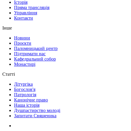
Історія
Пряма трансляція
Управління
Контакти
Інше
Новини
Проєкти
Паломницький центр
Підтримати нас
Кафедральний собор
Монастирі
Статті
Літургіка
Богослов'я
Патрологія
Канонічне право
Наша історія
Душпастирство молоді
Запитати Священика