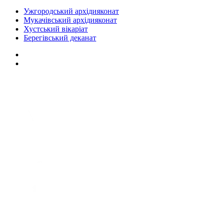
Ужгородський архідияконат
Мукачівський архідияконат
Хустський вікаріат
Берегівський деканат