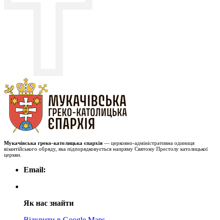
Мукачівська греко-католицька єпархія
— церковно-адміністративна одиниця
візантійського обряду, яка підпорядковується напряму Святому Престолу католицької
церкви.
Email:
Як нас знайти
Відкрити в Google Maps