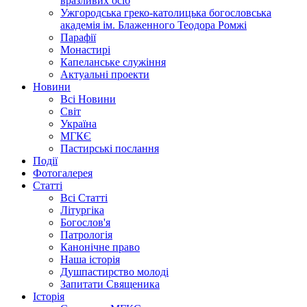
вразливих осіб
Ужгородська греко-католицька богословська
академія ім. Блаженного Теодора Ромжі
Парафії
Монастирі
Капеланське служіння
Актуальні проекти
Новини
Всі Новини
Світ
Україна
МГКЄ
Пастирські послання
Події
Фотогалерея
Статті
Всі Статті
Літургіка
Богослов'я
Патрологія
Канонічне право
Наша історія
Душпастирство молоді
Запитати Священика
Історія