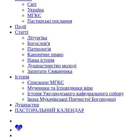
Світ
Україна
МГКЄ
Пастирські послання
Події
Статті
Літургіка
Богослов'я
Патрологія
Канонічне право
Наша історія
Душпастирство молоді
Запитати Священика
Історія
Єпископи МГКЄ
Мученики та Ісповідники віри
Історія Ужгородського кафедрального собору
Ікона Мукачівської Пречистої Богородиці
Душпастир
ПАСТОРАЛЬНИЙ КАЛЕНДАР