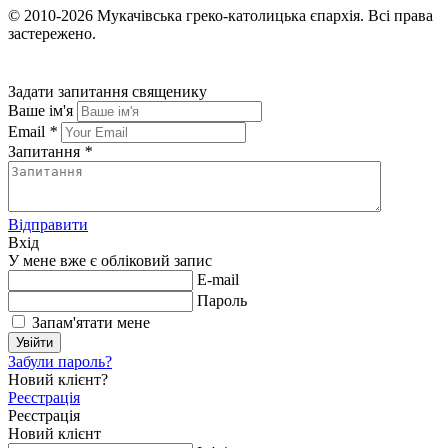
© 2010-2026
Мукачівська греко-католицька єпархія.
Всі права
застережено.
Задати запитання священику
Ваше ім'я
Email
*
Запитання
*
Відправити
Вхід
У мене вже є обліковий запис
E-mail
Пароль
Запам'ятати мене
Увійти
Забули пароль?
Новий клієнт?
Реєстрація
Реєстрація
Новий клієнт