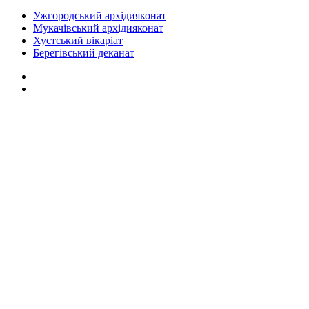
Ужгородський архідияконат
Мукачівський архідияконат
Хустський вікаріат
Берегівський деканат