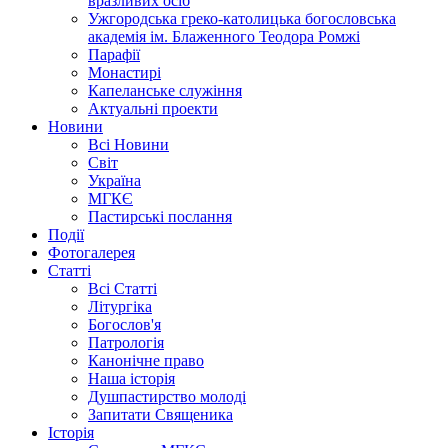
вразливих осіб
Ужгородська греко-католицька богословська
академія ім. Блаженного Теодора Ромжі
Парафії
Монастирі
Капеланське служіння
Актуальні проекти
Новини
Всі Новини
Світ
Україна
МГКЄ
Пастирські послання
Події
Фотогалерея
Статті
Всі Статті
Літургіка
Богослов'я
Патрологія
Канонічне право
Наша історія
Душпастирство молоді
Запитати Священика
Історія