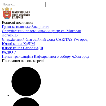
Корисні посилання
Греко-католицьке Закарпаття
Єпархіальний паломницький центр св. Миколая
Логос-ТВ
Єпархіальний благодійний фонд CARITAS Ужгород
Ютюб канал ХоДІМ
Ютюб канал Слово наДІЇ
РАДІО 7
Пряма трансляція з Кафедрального собору м.Ужгород
Посилання на соц. мережі