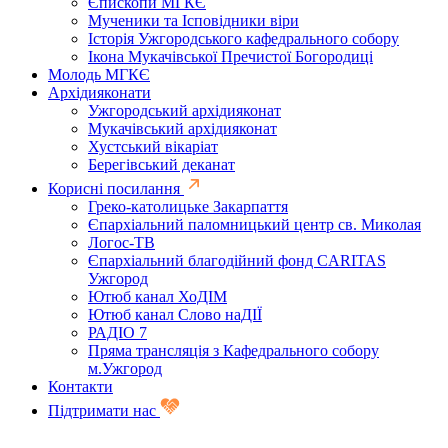
Єпископи МГКЄ
Мученики та Ісповідники віри
Історія Ужгородського кафедрального собору
Ікона Мукачівської Пречистої Богородиці
Молодь МГКЄ
Архідияконати
Ужгородський архідияконат
Мукачівський архідияконат
Хустський вікаріат
Берегівський деканат
Корисні посилання
Греко-католицьке Закарпаття
Єпархіальний паломницький центр св. Миколая
Логос-ТВ
Єпархіальний благодійний фонд CARITAS
Ужгород
Ютюб канал ХоДІМ
Ютюб канал Слово наДІЇ
РАДІО 7
Пряма трансляція з Кафедрального собору
м.Ужгород
Контакти
Підтримати нас