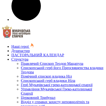
Наші герої
Душпастир
ПАСТОРАЛЬНИЙ КАЛЕНДАР
Структура
Правлячий Єпископ Теодор Мацапула
Єпископський герб його Преосвященства владики
Теодора
Помічний єпископ владика Ніл
Єпископський герб владики Ніла
Герб Мукачівської греко-католицької єпархії
Управління Мукачівської Греко-католицької
Єпархії
Церковний Трибунал
Відділ у справах захисту неповнолітніх та