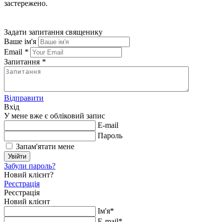
застережено.
Задати запитання священику
Ваше ім'я
Email
*
Запитання
*
Відправити
Вхід
У мене вже є обліковий запис
E-mail
Пароль
Запам'ятати мене
Увійти
Забули пароль?
Новий клієнт?
Реєстрація
Реєстрація
Новий клієнт
Ім'я*
E-mail*