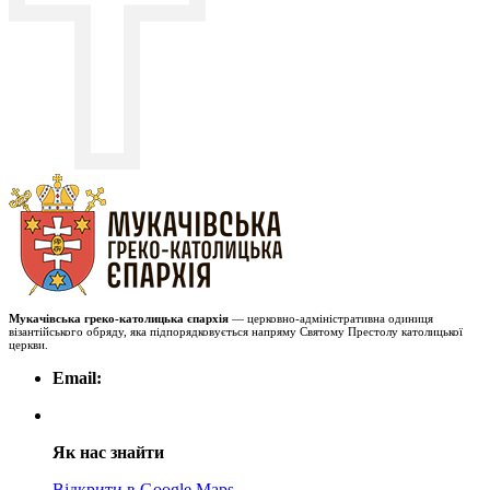
Мукачівська греко-католицька єпархія
— церковно-адміністративна одиниця
візантійського обряду, яка підпорядковується напряму Святому Престолу католицької
церкви.
Email:
Як нас знайти
Відкрити в Google Maps