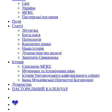
Світ
Україна
МГКЄ
Пастирські послання
Події
Статті
Літургіка
Богослов'я
Патрологія
Канонічне право
Наша історія
Душпастирство молоді
Запитати Священика
Історія
Єпископи МГКЄ
Мученики та Ісповідники віри
Історія Ужгородського кафедрального собору
Ікона Мукачівської Пречистої Богородиці
Душпастир
ПАСТОРАЛЬНИЙ КАЛЕНДАР