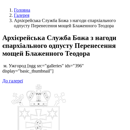
Головна
Галерея
Архієрейська Служба Божа з нагоди єпархіального
одпусту Перенесення мощей Блаженного Теодора
Архієрейська Служба Божа з нагоди
єпархіального одпусту Перенесення
мощей Блаженного Теодора
м. Ужгород [ngg src="galleries" ids="396"
display="basic_thumbnail"]
До галереї