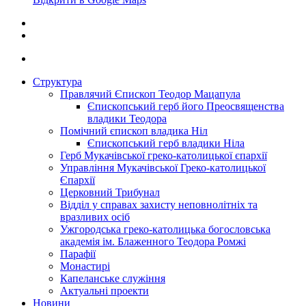
Структура
Правлячий Єпископ Теодор Мацапула
Єпископський герб його Преосвященства
владики Теодора
Помічний єпископ владика Ніл
Єпископський герб владики Ніла
Герб Мукачівської греко-католицької єпархії
Управління Мукачівської Греко-католицької
Єпархії
Церковний Трибунал
Відділ у справах захисту неповнолітніх та
вразливих осіб
Ужгородська греко-католицька богословська
академія ім. Блаженного Теодора Ромжі
Парафії
Монастирі
Капеланське служіння
Актуальні проекти
Новини