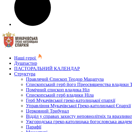
Наші герої
Душпастир
ПАСТОРАЛЬНИЙ КАЛЕНДАР
Структура
Правлячий Єпископ Теодор Мацапула
Єпископський герб його Преосвященства владики 
Помічний єпископ владика Ніл
Єпископський герб владики Ніла
Герб Мукачівської греко-католицької єпархії
Управління Мукачівської Греко-католицької Єпархії
Церковний Трибунал
Відділ у справах захисту неповнолітніх та вразливих
Ужгородська греко-католицька богословська академ
Парафії