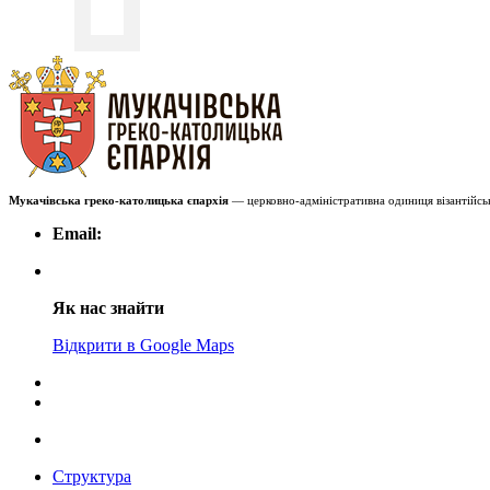
Мукачівська греко-католицька єпархія
— церковно-адміністративна одиниця візантійськ
Email:
Як нас знайти
Відкрити в Google Maps
Структура