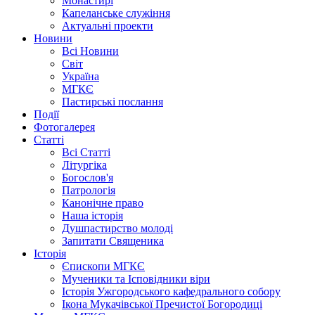
Монастирі
Капеланське служіння
Актуальні проекти
Новини
Всі Новини
Світ
Україна
МГКЄ
Пастирські послання
Події
Фотогалерея
Статті
Всі Статті
Літургіка
Богослов'я
Патрологія
Канонічне право
Наша історія
Душпастирство молоді
Запитати Священика
Історія
Єпископи МГКЄ
Мученики та Ісповідники віри
Історія Ужгородського кафедрального собору
Ікона Мукачівської Пречистої Богородиці