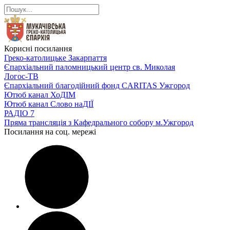
Корисні посилання
Греко-католицьке Закарпаття
Єпархіальний паломницький центр св. Миколая
Логос-ТВ
Єпархіальний благодійний фонд CARITAS Ужгород
Ютюб канал ХоДІМ
Ютюб канал Слово наДІЇ
РАДІО 7
Пряма трансляція з Кафедрального собору м.Ужгород
Посилання на соц. мережі