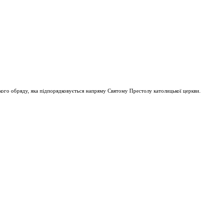
ого обряду, яка підпорядковується напряму Святому Престолу католицької церкви.