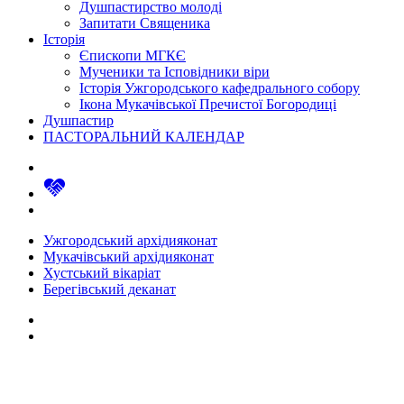
Душпастирство молоді
Запитати Священика
Історія
Єпископи МГКЄ
Мученики та Ісповідники віри
Історія Ужгородського кафедрального собору
Ікона Мукачівської Пречистої Богородиці
Душпастир
ПАСТОРАЛЬНИЙ КАЛЕНДАР
Ужгородський архідияконат
Мукачівський архідияконат
Хустський вікаріат
Берегівський деканат