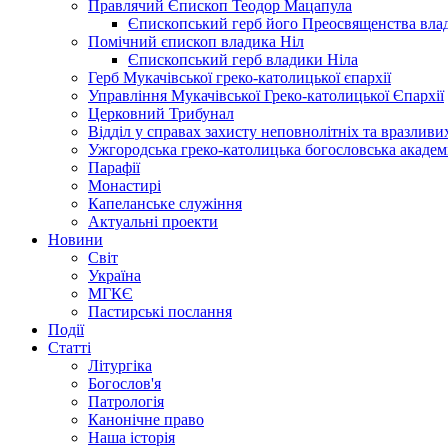
Правлячий Єпископ Теодор Мацапула
Єпископський герб його Преосвященства вла
Помічний єпископ владика Ніл
Єпископський герб владики Ніла
Герб Мукачівської греко-католицької єпархії
Управління Мукачівської Греко-католицької Єпархії
Церковний Трибунал
Відділ у справах захисту неповнолітніх та вразливих
Ужгородська греко-католицька богословська академ
Парафії
Монастирі
Капеланське служіння
Актуальні проекти
Новини
Світ
Україна
МГКЄ
Пастирські послання
Події
Статті
Літургіка
Богослов'я
Патрологія
Канонічне право
Наша історія