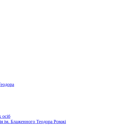
Теодора
 осіб
ія ім. Блаженного Теодора Ромжі