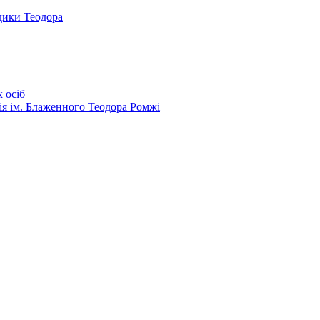
дики Теодора
 осіб
ія ім. Блаженного Теодора Ромжі