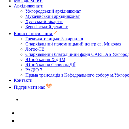
Молодь МГКЄ
Архідияконати
Ужгородський архідияконат
Мукачівський архідияконат
Хустський вікаріат
Берегівський деканат
Корисні посилання
Греко-католицьке Закарпаття
Єпархіальний паломницький центр св. Миколая
Логос-ТВ
Єпархіальний благодійний фонд CARITAS Ужгоро
Ютюб канал ХоДІМ
Ютюб канал Слово наДІЇ
РАДІО 7
Пряма трансляція з Кафедрального собору м.Ужгор
Контакти
Підтримати нас
Задати запитання священику