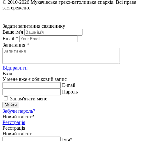
© 2010-2026
Мукачівська греко-католицька єпархія.
Всі права
застережено.
Задати запитання священику
Ваше ім'я
Email
*
Запитання
*
Відправити
Вхід
У мене вже є обліковий запис
E-mail
Пароль
Запам'ятати мене
Увійти
Забули пароль?
Новий клієнт?
Реєстрація
Реєстрація
Новий клієнт
Ім'я*