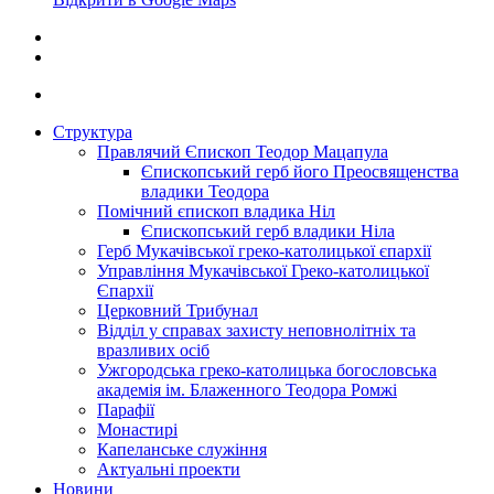
Структура
Правлячий Єпископ Теодор Мацапула
Єпископський герб його Преосвященства
владики Теодора
Помічний єпископ владика Ніл
Єпископський герб владики Ніла
Герб Мукачівської греко-католицької єпархії
Управління Мукачівської Греко-католицької
Єпархії
Церковний Трибунал
Відділ у справах захисту неповнолітніх та
вразливих осіб
Ужгородська греко-католицька богословська
академія ім. Блаженного Теодора Ромжі
Парафії
Монастирі
Капеланське служіння
Актуальні проекти
Новини