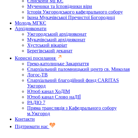
Єпископи МГКЄ
Мученики та Ісповідники віри
Історія Ужгородського кафедрального собору
Ікона Мукачівської Пречистої Богородиці
Молодь МГКЄ
Архідияконати
Ужгородський архідияконат
Мукачівський архідияконат
Хустський вікаріат
Берегівський деканат
Корисні посилання
Греко-католицьке Закарпаття
Єпархіальний паломницький центр св. Миколая
Логос-ТВ
Єпархіальний благодійний фонд CARITAS
Ужгород
Ютюб канал ХоДІМ
Ютюб канал Слово наДІЇ
РАДІО 7
Пряма трансляція з Кафедрального собору
м.Ужгород
Контакти
Підтримати нас