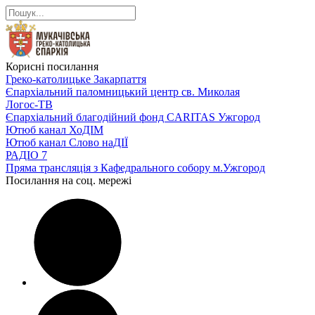
Корисні посилання
Греко-католицьке Закарпаття
Єпархіальний паломницький центр св. Миколая
Логос-ТВ
Єпархіальний благодійний фонд CARITAS Ужгород
Ютюб канал ХоДІМ
Ютюб канал Слово наДІЇ
РАДІО 7
Пряма трансляція з Кафедрального собору м.Ужгород
Посилання на соц. мережі