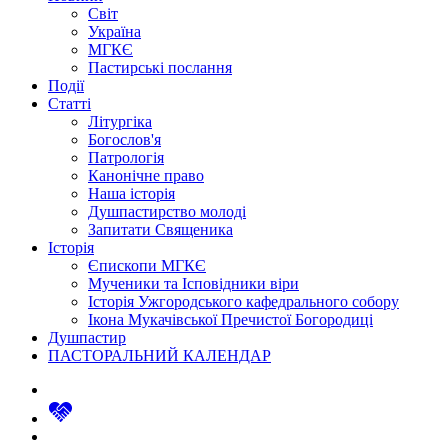
Світ
Україна
МГКЄ
Пастирські послання
Події
Статті
Літургіка
Богослов'я
Патрологія
Канонічне право
Наша історія
Душпастирство молоді
Запитати Священика
Історія
Єпископи МГКЄ
Мученики та Ісповідники віри
Історія Ужгородського кафедрального собору
Ікона Мукачівської Пречистої Богородиці
Душпастир
ПАСТОРАЛЬНИЙ КАЛЕНДАР