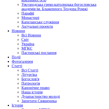
вразливих осіб
Ужгородська греко-католицька богословська
академія ім. Блаженного Теодора Ромжі
Парафії
Монастирі
Капеланське служіння
Актуальні проекти
Новини
Всі Новини
Світ
Україна
МГКЄ
Пастирські послання
Події
Фотогалерея
Статті
Всі Статті
Літургіка
Богослов'я
Патрологія
Канонічне право
Наша історія
Душпастирство молоді
Запитати Священика
Історія