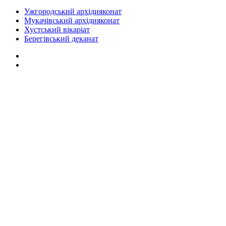
Ужгородський архідияконат
Мукачівський архідияконат
Хустський вікаріат
Берегівський деканат