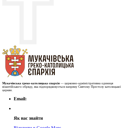
Мукачівська греко-католицька єпархія
— церковно-адміністративна одиниця
візантійського обряду, яка підпорядковується напряму Святому Престолу католицької
церкви.
Email:
Як нас знайти
Відкрити в Google Maps