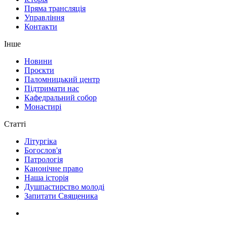
Пряма трансляція
Управління
Контакти
Інше
Новини
Проєкти
Паломницький центр
Підтримати нас
Кафедральний собор
Монастирі
Статті
Літургіка
Богослов'я
Патрологія
Канонічне право
Наша історія
Душпастирство молоді
Запитати Священика