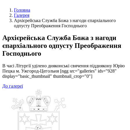
Головна
Галерея
Архієрейська Служба Божа з нагоди єпархіального
одпусту Преображення Господнього
Архієрейська Служба Божа з нагоди
єпархіального одпусту Преображення
Господнього
В часі Літургії уділено дияконські свячення піддиякону Юрію
Пецка м. Ужгород-Цегольня [ngg src="galleries" ids="928"
display="basic_thumbnail" thumbnail_crop="0"]
До галереї