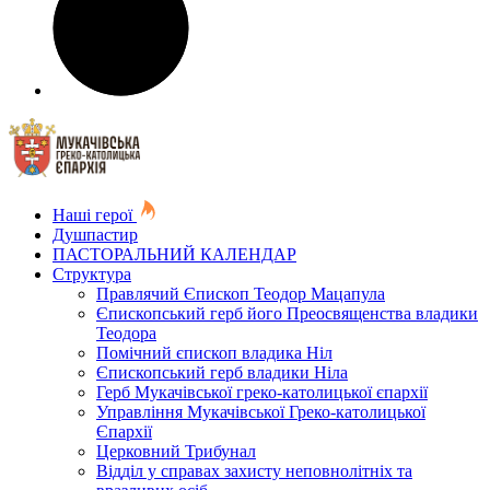
Наші герої
Душпастир
ПАСТОРАЛЬНИЙ КАЛЕНДАР
Структура
Правлячий Єпископ Теодор Мацапула
Єпископський герб його Преосвященства владики
Теодора
Помічний єпископ владика Ніл
Єпископський герб владики Ніла
Герб Мукачівської греко-католицької єпархії
Управління Мукачівської Греко-католицької
Єпархії
Церковний Трибунал
Відділ у справах захисту неповнолітніх та