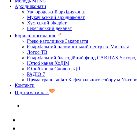
Молодь МГКЄ
Архідияконати
Ужгородський архідияконат
Мукачівський архідияконат
Хустський вікаріат
Берегівський деканат
Корисні посилання
Греко-католицьке Закарпаття
Єпархіальний паломницький центр св. Миколая
Логос-ТВ
Єпархіальний благодійний фонд CARITAS Ужгоро
Ютюб канал ХоДІМ
Ютюб канал Слово наДІЇ
РАДІО 7
Пряма трансляція з Кафедрального собору м.Ужгор
Контакти
Підтримати нас
Задати запитання священику