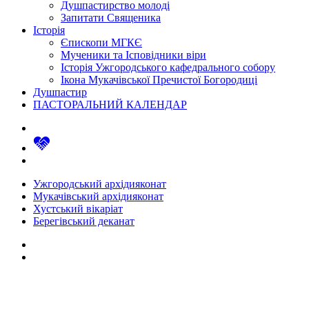
Душпастирство молоді
Запитати Священика
Історія
Єпископи МГКЄ
Мученики та Ісповідники віри
Історія Ужгородського кафедрального собору
Ікона Мукачівської Пречистої Богородиці
Душпастир
ПАСТОРАЛЬНИЙ КАЛЕНДАР
Ужгородський архідияконат
Мукачівський архідияконат
Хустський вікаріат
Берегівський деканат