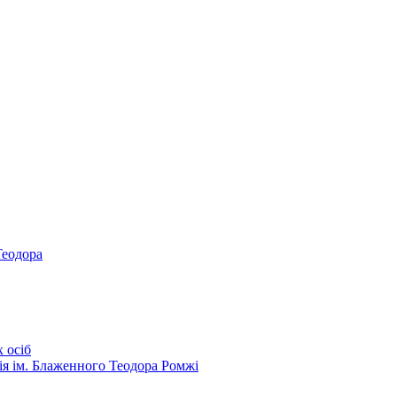
Теодора
 осіб
ія ім. Блаженного Теодора Ромжі