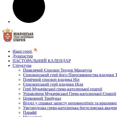
Наші герої
Душпастир
ПАСТОРАЛЬНИЙ КАЛЕНДАР
Структура
Правлячий Єпископ Теодор Мацапула
Єпископський герб його Преосвященства владики 
Помічний єпископ владика Ніл
Єпископський герб владики Ніла
Герб Мукачівської греко-католицької єпархії
Управління Мукачівської Греко-католицької Єпархії
Церковний Трибунал
Відділ у справах захисту неповнолітніх та вразливих
Ужгородська греко-католицька богословська академ
Парафії