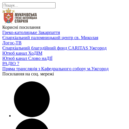
Корисні посилання
Греко-католицьке Закарпаття
Єпархіальний паломницький центр св. Миколая
Логос-ТВ
Єпархіальний благодійний фонд CARITAS Ужгород
Ютюб канал ХоДІМ
Ютюб канал Слово наДІЇ
РАДІО 7
Пряма трансляція з Кафедрального собору м.Ужгород
Посилання на соц. мережі