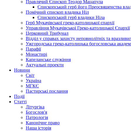
Правлячий Єпископ Теодор Мацапула
Єпископський герб його Преосвященства вла
Помічний єпископ владика Ніл
Єпископський герб владики Ніла
Герб Мукачівської греко-католицької єпархії
Управління Мукачівської Греко-католицької Єпархії
Церковний Трибунал
Відділ у справах захисту неповнолітніх та вразливих
Ужгородська греко-католицька богословська академ
Парафії
Монастирі
Капеланське служіння
Актуальні проекти
Новини
Світ
Україна
МГКЄ
Пастирські послання
Події
Статті
Літургіка
Богослов'я
Патрологія
Канонічне право
Наша історія