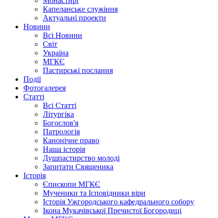
Монастирі
Капеланське служіння
Актуальні проекти
Новини
Всі Новини
Світ
Україна
МГКЄ
Пастирські послання
Події
Фотогалерея
Статті
Всі Статті
Літургіка
Богослов'я
Патрологія
Канонічне право
Наша історія
Душпастирство молоді
Запитати Священика
Історія
Єпископи МГКЄ
Мученики та Ісповідники віри
Історія Ужгородського кафедрального собору
Ікона Мукачівської Пречистої Богородиці