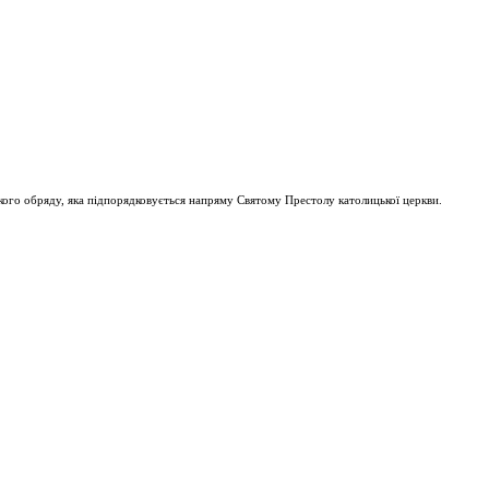
ого обряду, яка підпорядковується напряму Святому Престолу католицької церкви.