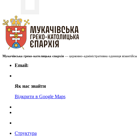
Мукачівська греко-католицька єпархія
— церковно-адміністративна одиниця візантійськ
Email:
Як нас знайти
Відкрити в Google Maps
Структура