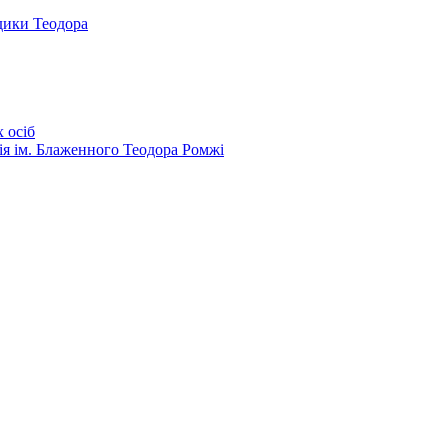
дики Теодора
 осіб
ія ім. Блаженного Теодора Ромжі