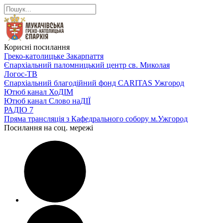
Корисні посилання
Греко-католицьке Закарпаття
Єпархіальний паломницький центр св. Миколая
Логос-ТВ
Єпархіальний благодійний фонд CARITAS Ужгород
Ютюб канал ХоДІМ
Ютюб канал Слово наДІЇ
РАДІО 7
Пряма трансляція з Кафедрального собору м.Ужгород
Посилання на соц. мережі