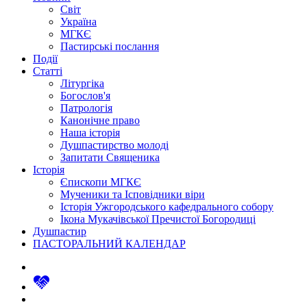
Світ
Україна
МГКЄ
Пастирські послання
Події
Статті
Літургіка
Богослов'я
Патрологія
Канонічне право
Наша історія
Душпастирство молоді
Запитати Священика
Історія
Єпископи МГКЄ
Мученики та Ісповідники віри
Історія Ужгородського кафедрального собору
Ікона Мукачівської Пречистої Богородиці
Душпастир
ПАСТОРАЛЬНИЙ КАЛЕНДАР