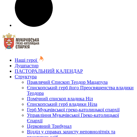
Наші герої
Душпастир
ПАСТОРАЛЬНИЙ КАЛЕНДАР
Структура
Правлячий Єпископ Теодор Мацапула
Єпископський герб його Преосвященства владики
Теодора
Помічний єпископ владика Ніл
Єпископський герб владики Ніла
Герб Мукачівської греко-католицької єпархії
Управління Мукачівської Греко-католицької
Єпархії
Церковний Трибунал
Відділ у справах захисту неповнолітніх та