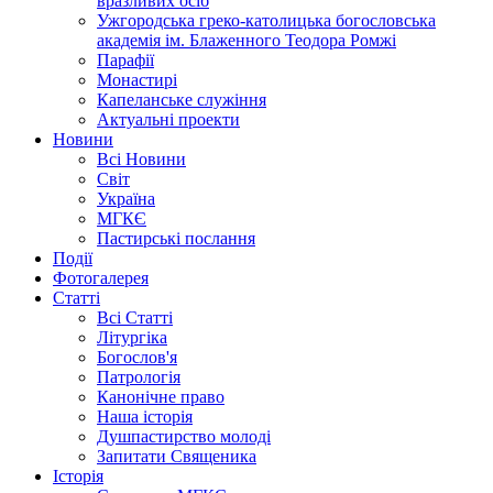
вразливих осіб
Ужгородська греко-католицька богословська
академія ім. Блаженного Теодора Ромжі
Парафії
Монастирі
Капеланське служіння
Актуальні проекти
Новини
Всі Новини
Світ
Україна
МГКЄ
Пастирські послання
Події
Фотогалерея
Статті
Всі Статті
Літургіка
Богослов'я
Патрологія
Канонічне право
Наша історія
Душпастирство молоді
Запитати Священика
Історія