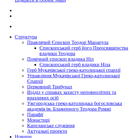
Структура
Правлячий Єпископ Теодор Мацапула
Єпископський герб його Преосвященства
владики Теодора
Помічний єпископ владика Ніл
Єпископський герб владики Ніла
Герб Мукачівської греко-католицької єпархії
Управління Мукачівської Греко-католицької
Єпархії
Церковний Трибунал
Відділ у справах захисту неповнолітніх та
вразливих осіб
Ужгородська греко-католицька богословська
академія ім. Блаженного Теодора Ромжі
Парафії
Монастирі
Капеланське служіння
Актуальні проекти
Новини