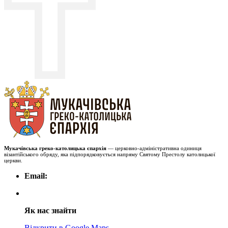
Мукачівська греко-католицька єпархія
— церковно-адміністративна одиниця
візантійського обряду, яка підпорядковується напряму Святому Престолу католицької
церкви.
Email:
Як нас знайти
Відкрити в Google Maps