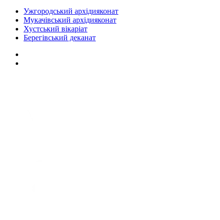
Ужгородський архідияконат
Мукачівський архідияконат
Хустський вікаріат
Берегівський деканат