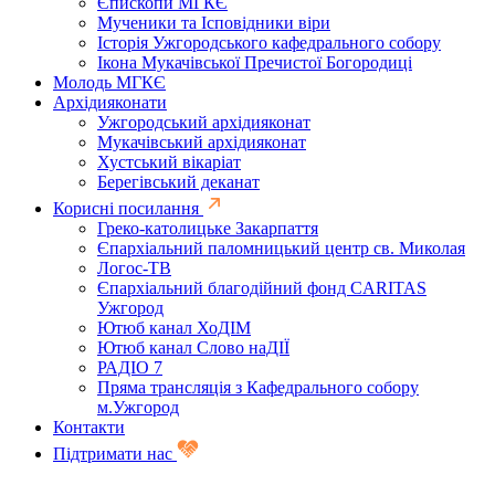
Єпископи МГКЄ
Мученики та Ісповідники віри
Історія Ужгородського кафедрального собору
Ікона Мукачівської Пречистої Богородиці
Молодь МГКЄ
Архідияконати
Ужгородський архідияконат
Мукачівський архідияконат
Хустський вікаріат
Берегівський деканат
Корисні посилання
Греко-католицьке Закарпаття
Єпархіальний паломницький центр св. Миколая
Логос-ТВ
Єпархіальний благодійний фонд CARITAS
Ужгород
Ютюб канал ХоДІМ
Ютюб канал Слово наДІЇ
РАДІО 7
Пряма трансляція з Кафедрального собору
м.Ужгород
Контакти
Підтримати нас