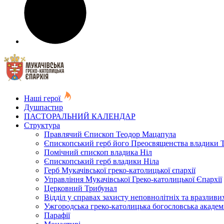
Наші герої
Душпастир
ПАСТОРАЛЬНИЙ КАЛЕНДАР
Структура
Правлячий Єпископ Теодор Мацапула
Єпископський герб його Преосвященства владики 
Помічний єпископ владика Ніл
Єпископський герб владики Ніла
Герб Мукачівської греко-католицької єпархії
Управління Мукачівської Греко-католицької Єпархії
Церковний Трибунал
Відділ у справах захисту неповнолітніх та вразливих
Ужгородська греко-католицька богословська академ
Парафії