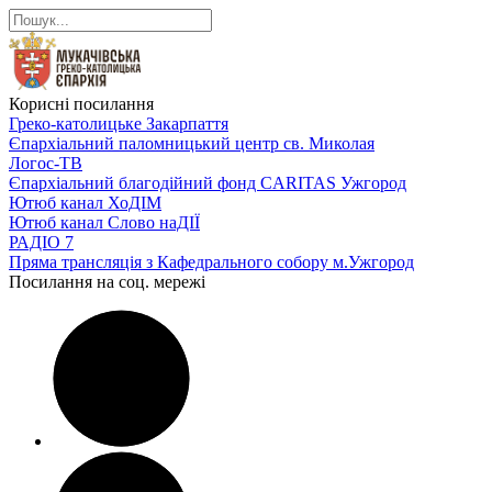
Корисні посилання
Греко-католицьке Закарпаття
Єпархіальний паломницький центр св. Миколая
Логос-ТВ
Єпархіальний благодійний фонд CARITAS Ужгород
Ютюб канал ХоДІМ
Ютюб канал Слово наДІЇ
РАДІО 7
Пряма трансляція з Кафедрального собору м.Ужгород
Посилання на соц. мережі