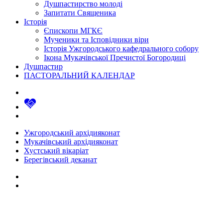
Душпастирство молоді
Запитати Священика
Історія
Єпископи МГКЄ
Мученики та Ісповідники віри
Історія Ужгородського кафедрального собору
Ікона Мукачівської Пречистої Богородиці
Душпастир
ПАСТОРАЛЬНИЙ КАЛЕНДАР
Ужгородський архідияконат
Мукачівський архідияконат
Хустський вікаріат
Берегівський деканат