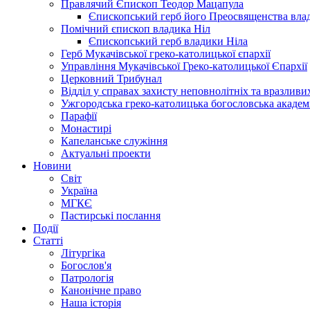
Правлячий Єпископ Теодор Мацапула
Єпископський герб його Преосвященства вла
Помічний єпископ владика Ніл
Єпископський герб владики Ніла
Герб Мукачівської греко-католицької єпархії
Управління Мукачівської Греко-католицької Єпархії
Церковний Трибунал
Відділ у справах захисту неповнолітніх та вразливих
Ужгородська греко-католицька богословська академ
Парафії
Монастирі
Капеланське служіння
Актуальні проекти
Новини
Світ
Україна
МГКЄ
Пастирські послання
Події
Статті
Літургіка
Богослов'я
Патрологія
Канонічне право
Наша історія