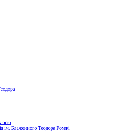
Теодора
 осіб
ія ім. Блаженного Теодора Ромжі