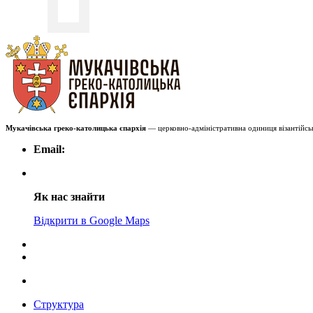
Мукачівська греко-католицька єпархія
— церковно-адміністративна одиниця візантійськ
Email:
Як нас знайти
Відкрити в Google Maps
Структура