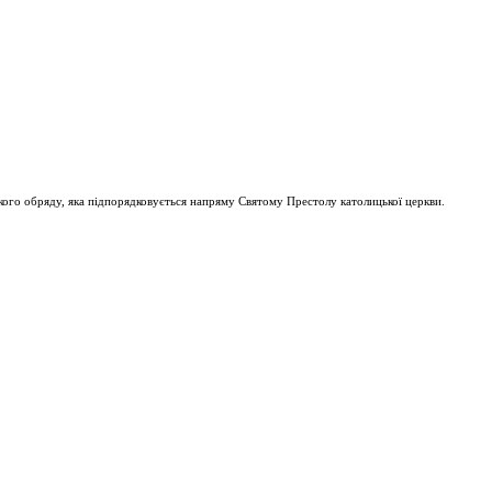
ого обряду, яка підпорядковується напряму Святому Престолу католицької церкви.