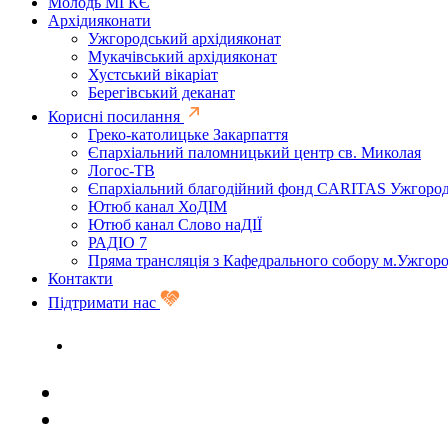
Молодь МГКЄ
Архідияконати
Ужгородський архідияконат
Мукачівський архідияконат
Хустський вікаріат
Берегівський деканат
Корисні посилання
Греко-католицьке Закарпаття
Єпархіальний паломницький центр св. Миколая
Логос-ТВ
Єпархіальний благодійний фонд CARITAS Ужгоро
Ютюб канал ХоДІМ
Ютюб канал Слово наДІЇ
РАДІО 7
Пряма трансляція з Кафедрального собору м.Ужгор
Контакти
Підтримати нас
Задати запитання священику