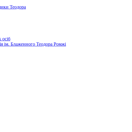
дики Теодора
 осіб
ія ім. Блаженного Теодора Ромжі