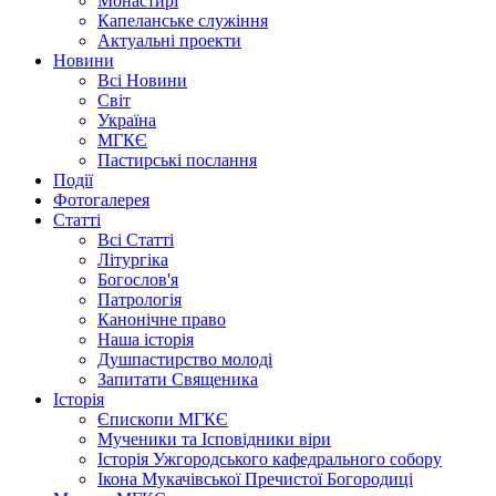
Монастирі
Капеланське служіння
Актуальні проекти
Новини
Всі Новини
Світ
Україна
МГКЄ
Пастирські послання
Події
Фотогалерея
Статті
Всі Статті
Літургіка
Богослов'я
Патрологія
Канонічне право
Наша історія
Душпастирство молоді
Запитати Священика
Історія
Єпископи МГКЄ
Мученики та Ісповідники віри
Історія Ужгородського кафедрального собору
Ікона Мукачівської Пречистої Богородиці