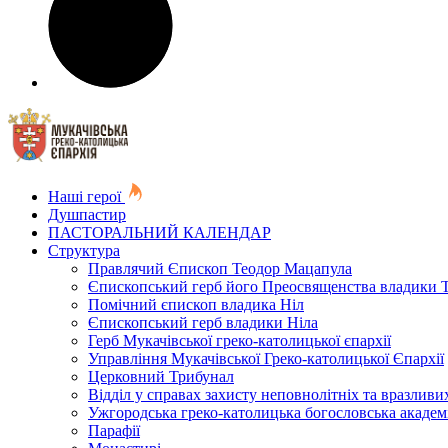
Наші герої
Душпастир
ПАСТОРАЛЬНИЙ КАЛЕНДАР
Структура
Правлячий Єпископ Теодор Мацапула
Єпископський герб його Преосвященства владики 
Помічний єпископ владика Ніл
Єпископський герб владики Ніла
Герб Мукачівської греко-католицької єпархії
Управління Мукачівської Греко-католицької Єпархії
Церковний Трибунал
Відділ у справах захисту неповнолітніх та вразливих
Ужгородська греко-католицька богословська академ
Парафії