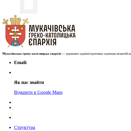
Мукачівська греко-католицька єпархія
— церковно-адміністративна одиниця візантійськ
Email:
Як нас знайти
Відкрити в Google Maps
Структура