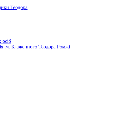
дики Теодора
 осіб
ія ім. Блаженного Теодора Ромжі