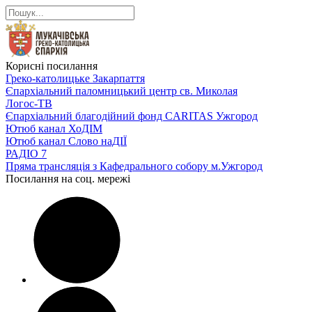
Корисні посилання
Греко-католицьке Закарпаття
Єпархіальний паломницький центр св. Миколая
Логос-ТВ
Єпархіальний благодійний фонд CARITAS Ужгород
Ютюб канал ХоДІМ
Ютюб канал Слово наДІЇ
РАДІО 7
Пряма трансляція з Кафедрального собору м.Ужгород
Посилання на соц. мережі