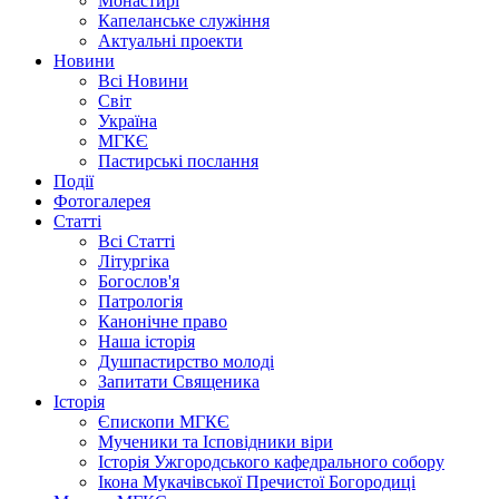
Монастирі
Капеланське служіння
Актуальні проекти
Новини
Всі Новини
Світ
Україна
МГКЄ
Пастирські послання
Події
Фотогалерея
Статті
Всі Статті
Літургіка
Богослов'я
Патрологія
Канонічне право
Наша історія
Душпастирство молоді
Запитати Священика
Історія
Єпископи МГКЄ
Мученики та Ісповідники віри
Історія Ужгородського кафедрального собору
Ікона Мукачівської Пречистої Богородиці