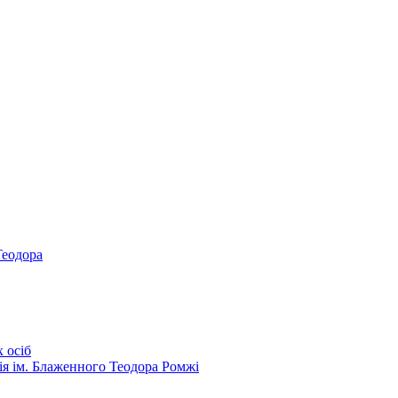
Теодора
 осіб
ія ім. Блаженного Теодора Ромжі