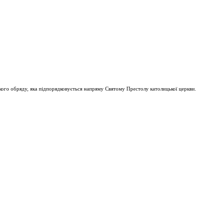
ого обряду, яка підпорядковується напряму Святому Престолу католицької церкви.