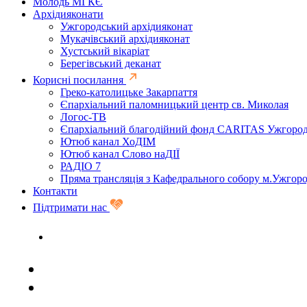
Молодь МГКЄ
Архідияконати
Ужгородський архідияконат
Мукачівський архідияконат
Хустський вікаріат
Берегівський деканат
Корисні посилання
Греко-католицьке Закарпаття
Єпархіальний паломницький центр св. Миколая
Логос-ТВ
Єпархіальний благодійний фонд CARITAS Ужгоро
Ютюб канал ХоДІМ
Ютюб канал Слово наДІЇ
РАДІО 7
Пряма трансляція з Кафедрального собору м.Ужгор
Контакти
Підтримати нас
Задати запитання священику