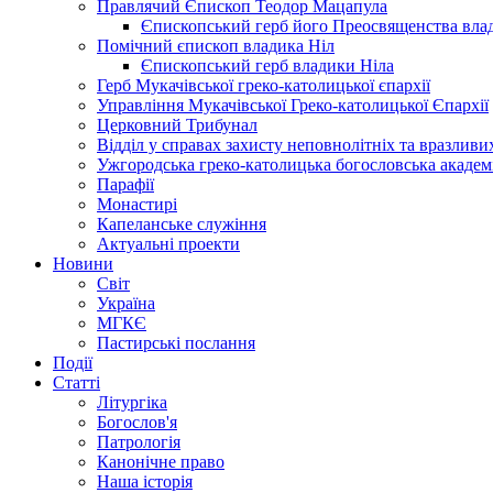
Правлячий Єпископ Теодор Мацапула
Єпископський герб його Преосвященства вла
Помічний єпископ владика Ніл
Єпископський герб владики Ніла
Герб Мукачівської греко-католицької єпархії
Управління Мукачівської Греко-католицької Єпархії
Церковний Трибунал
Відділ у справах захисту неповнолітніх та вразливих
Ужгородська греко-католицька богословська академ
Парафії
Монастирі
Капеланське служіння
Актуальні проекти
Новини
Світ
Україна
МГКЄ
Пастирські послання
Події
Статті
Літургіка
Богослов'я
Патрологія
Канонічне право
Наша історія