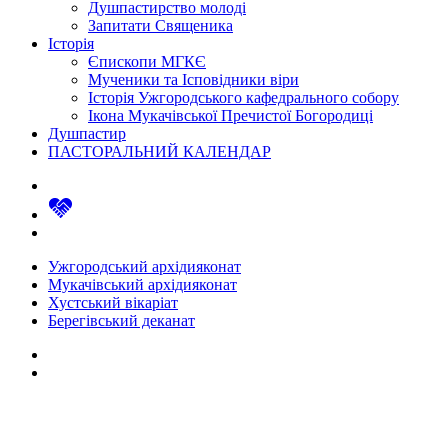
Душпастирство молоді
Запитати Священика
Історія
Єпископи МГКЄ
Мученики та Ісповідники віри
Історія Ужгородського кафедрального собору
Ікона Мукачівської Пречистої Богородиці
Душпастир
ПАСТОРАЛЬНИЙ КАЛЕНДАР
Ужгородський архідияконат
Мукачівський архідияконат
Хустський вікаріат
Берегівський деканат