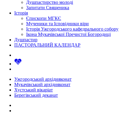
Душпастирство молоді
Запитати Священика
Історія
Єпископи МГКЄ
Мученики та Ісповідники віри
Історія Ужгородського кафедрального собору
Ікона Мукачівської Пречистої Богородиці
Душпастир
ПАСТОРАЛЬНИЙ КАЛЕНДАР
Ужгородський архідияконат
Мукачівський архідияконат
Хустський вікаріат
Берегівський деканат