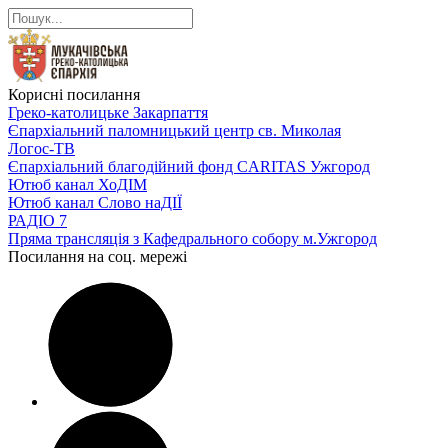
Корисні посилання
Греко-католицьке Закарпаття
Єпархіальний паломницький центр св. Миколая
Логос-ТВ
Єпархіальний благодійний фонд CARITAS Ужгород
Ютюб канал ХоДІМ
Ютюб канал Слово наДІЇ
РАДІО 7
Пряма трансляція з Кафедрального собору м.Ужгород
Посилання на соц. мережі