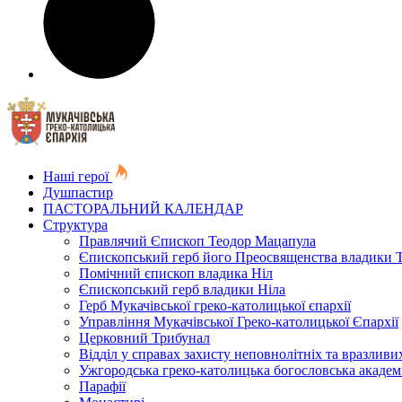
Наші герої
Душпастир
ПАСТОРАЛЬНИЙ КАЛЕНДАР
Структура
Правлячий Єпископ Теодор Мацапула
Єпископський герб його Преосвященства владики 
Помічний єпископ владика Ніл
Єпископський герб владики Ніла
Герб Мукачівської греко-католицької єпархії
Управління Мукачівської Греко-католицької Єпархії
Церковний Трибунал
Відділ у справах захисту неповнолітніх та вразливих
Ужгородська греко-католицька богословська академ
Парафії