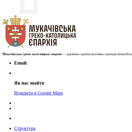
Мукачівська греко-католицька єпархія
— церковно-адміністративна одиниця візантійськ
Email:
Як нас знайти
Відкрити в Google Maps
Структура