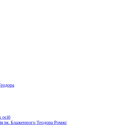
Теодора
 осіб
ія ім. Блаженного Теодора Ромжі