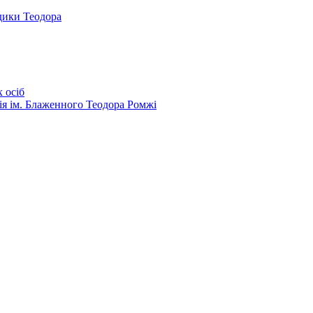
дики Теодора
 осіб
ія ім. Блаженного Теодора Ромжі