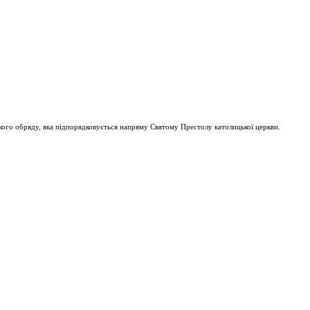
ого обряду, яка підпорядковується напряму Святому Престолу католицької церкви.