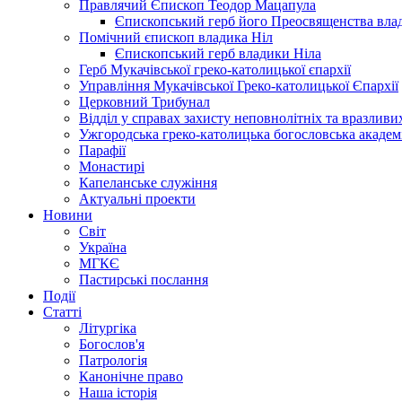
Правлячий Єпископ Теодор Мацапула
Єпископський герб його Преосвященства вла
Помічний єпископ владика Ніл
Єпископський герб владики Ніла
Герб Мукачівської греко-католицької єпархії
Управління Мукачівської Греко-католицької Єпархії
Церковний Трибунал
Відділ у справах захисту неповнолітніх та вразливих
Ужгородська греко-католицька богословська академ
Парафії
Монастирі
Капеланське служіння
Актуальні проекти
Новини
Світ
Україна
МГКЄ
Пастирські послання
Події
Статті
Літургіка
Богослов'я
Патрологія
Канонічне право
Наша історія