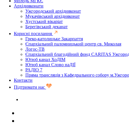
Молодь МГКЄ
Архідияконати
Ужгородський архідияконат
Мукачівський архідияконат
Хустський вікаріат
Берегівський деканат
Корисні посилання
Греко-католицьке Закарпаття
Єпархіальний паломницький центр св. Миколая
Логос-ТВ
Єпархіальний благодійний фонд CARITAS Ужгоро
Ютюб канал ХоДІМ
Ютюб канал Слово наДІЇ
РАДІО 7
Пряма трансляція з Кафедрального собору м.Ужгор
Контакти
Підтримати нас
Задати запитання священику