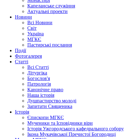
Монастирі
Капеланське служіння
Актуальні проекти
Новини
Всі Новини
Світ
Україна
МГКЄ
Пастирські послання
Події
Фотогалерея
Статті
Всі Статті
Літургіка
Богослов'я
Патрологія
Канонічне право
Наша історія
Душпастирство молоді
Запитати Священика
Історія
Єпископи МГКЄ
Мученики та Ісповідники віри
Історія Ужгородського кафедрального собору
Ікона Мукачівської Пречистої Богородиці