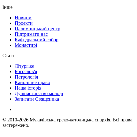
Інше
Новини
Проєкти
Паломницький центр
Підтримати нас
Кафедральний собор
Монастирі
Статті
Літургіка
Богослов'я
Патрологія
Канонічне право
Наша історія
Душпастирство молоді
Запитати Священика
© 2010-2026
Мукачівська греко-католицька єпархія.
Всі права
застережено.