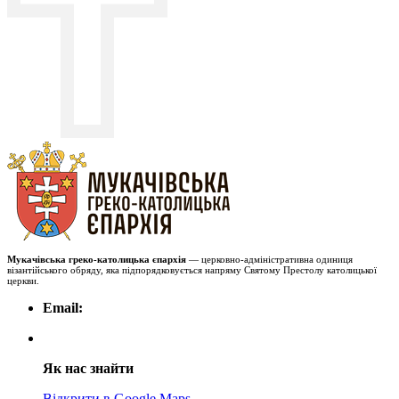
Мукачівська греко-католицька єпархія
— церковно-адміністративна одиниця
візантійського обряду, яка підпорядковується напряму Святому Престолу католицької
церкви.
Email:
Як нас знайти
Відкрити в Google Maps