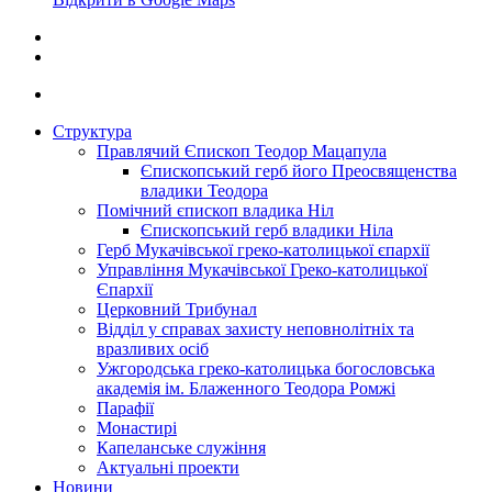
Структура
Правлячий Єпископ Теодор Мацапула
Єпископський герб його Преосвященства
владики Теодора
Помічний єпископ владика Ніл
Єпископський герб владики Ніла
Герб Мукачівської греко-католицької єпархії
Управління Мукачівської Греко-католицької
Єпархії
Церковний Трибунал
Відділ у справах захисту неповнолітніх та
вразливих осіб
Ужгородська греко-католицька богословська
академія ім. Блаженного Теодора Ромжі
Парафії
Монастирі
Капеланське служіння
Актуальні проекти
Новини