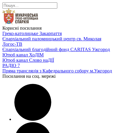
Корисні посилання
Греко-католицьке Закарпаття
Єпархіальний паломницький центр св. Миколая
Логос-ТВ
Єпархіальний благодійний фонд CARITAS Ужгород
Ютюб канал ХоДІМ
Ютюб канал Слово наДІЇ
РАДІО 7
Пряма трансляція з Кафедрального собору м.Ужгород
Посилання на соц. мережі