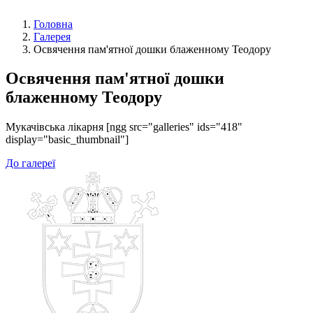
Головна
Галерея
Освячення пам'ятної дошки блаженному Теодору
Освячення пам'ятної дошки
блаженному Теодору
Мукачівська лікарня [ngg src="galleries" ids="418"
display="basic_thumbnail"]
До галереї