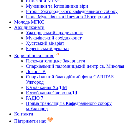
Єпископи МГКЄ
Мученики та Ісповідники віри
Історія Ужгородського кафедрального собору
Ікона Мукачівської Пречистої Богородиці
Молодь МГКЄ
Архідияконати
Ужгородський архідияконат
Мукачівський архідияконат
Хустський вікаріат
Берегівський деканат
Корисні посилання
Греко-католицьке Закарпаття
Єпархіальний паломницький центр св. Миколая
Логос-ТВ
Єпархіальний благодійний фонд CARITAS
Ужгород
Ютюб канал ХоДІМ
Ютюб канал Слово наДІЇ
РАДІО 7
Пряма трансляція з Кафедрального собору
м.Ужгород
Контакти
Підтримати нас