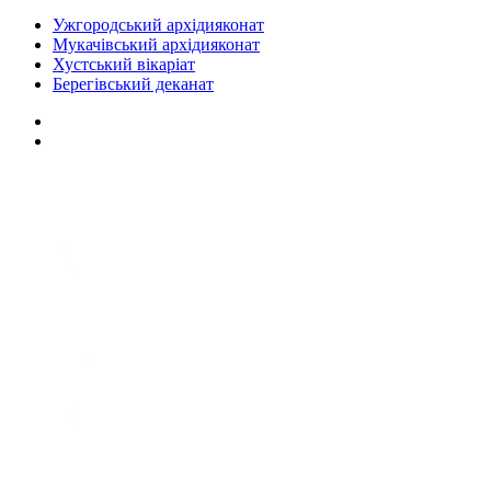
Ужгородський архідияконат
Мукачівський архідияконат
Хустський вікаріат
Берегівський деканат