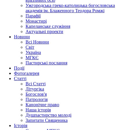
вразливих осіб
Ужгородська греко-католицька богословська
академія ім. Блаженного Теодора Ромжі
Парафії
Монастирі
Капеланське служіння
Актуальні проекти
Новини
Всі Новини
Світ
Україна
МГКЄ
Пастирські послання
Події
Фотогалерея
Статті
Всі Статті
Літургіка
Богослов'я
Патрологія
Канонічне право
Наша історія
Душпастирство молоді
Запитати Священика
Історія