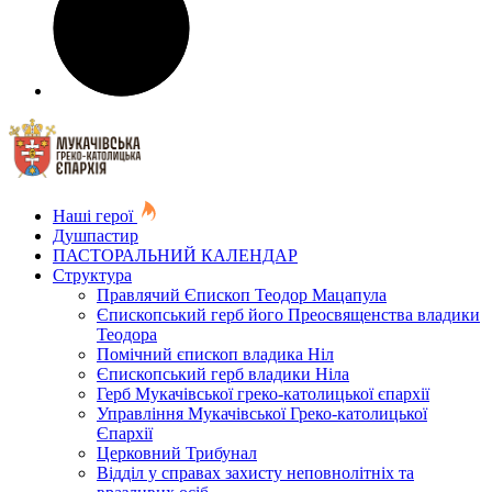
Наші герої
Душпастир
ПАСТОРАЛЬНИЙ КАЛЕНДАР
Структура
Правлячий Єпископ Теодор Мацапула
Єпископський герб його Преосвященства владики
Теодора
Помічний єпископ владика Ніл
Єпископський герб владики Ніла
Герб Мукачівської греко-католицької єпархії
Управління Мукачівської Греко-католицької
Єпархії
Церковний Трибунал
Відділ у справах захисту неповнолітніх та