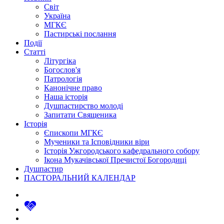
Світ
Україна
МГКЄ
Пастирські послання
Події
Статті
Літургіка
Богослов'я
Патрологія
Канонічне право
Наша історія
Душпастирство молоді
Запитати Священика
Історія
Єпископи МГКЄ
Мученики та Ісповідники віри
Історія Ужгородського кафедрального собору
Ікона Мукачівської Пречистої Богородиці
Душпастир
ПАСТОРАЛЬНИЙ КАЛЕНДАР