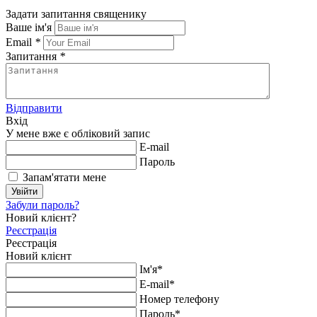
Задати запитання священику
Ваше ім'я
Email
*
Запитання
*
Відправити
Вхід
У мене вже є обліковий запис
E-mail
Пароль
Запам'ятати мене
Увійти
Забули пароль?
Новий клієнт?
Реєстрація
Реєстрація
Новий клієнт
Ім'я*
E-mail*
Номер телефону
Пароль*