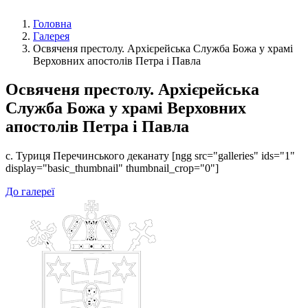
Головна
Галерея
Освяченя престолу. Архієрейська Служба Божа у храмі
Верховних апостолів Петра і Павла
Освяченя престолу. Архієрейська
Служба Божа у храмі Верховних
апостолів Петра і Павла
с. Туриця Перечинського деканату [ngg src="galleries" ids="1"
display="basic_thumbnail" thumbnail_crop="0"]
До галереї