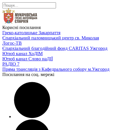
Корисні посилання
Греко-католицьке Закарпаття
Єпархіальний паломницький центр св. Миколая
Логос-ТВ
Єпархіальний благодійний фонд CARITAS Ужгород
Ютюб канал ХоДІМ
Ютюб канал Слово наДІЇ
РАДІО 7
Пряма трансляція з Кафедрального собору м.Ужгород
Посилання на соц. мережі