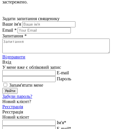
застережено.
Задати запитання священику
Ваше ім'я
Email
*
Запитання
*
Відправити
Вхід
У мене вже є обліковий запис
E-mail
Пароль
Запам'ятати мене
Увійти
Забули пароль?
Новий клієнт?
Реєстрація
Реєстрація
Новий клієнт
Ім'я*
E-mail*