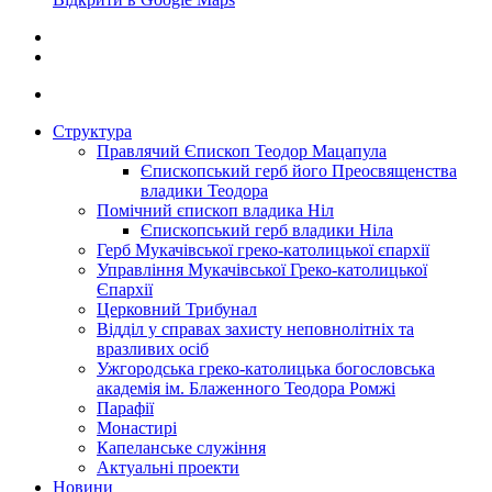
Структура
Правлячий Єпископ Теодор Мацапула
Єпископський герб його Преосвященства
владики Теодора
Помічний єпископ владика Ніл
Єпископський герб владики Ніла
Герб Мукачівської греко-католицької єпархії
Управління Мукачівської Греко-католицької
Єпархії
Церковний Трибунал
Відділ у справах захисту неповнолітніх та
вразливих осіб
Ужгородська греко-католицька богословська
академія ім. Блаженного Теодора Ромжі
Парафії
Монастирі
Капеланське служіння
Актуальні проекти
Новини