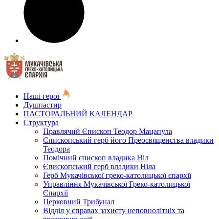
Наші герої
Душпастир
ПАСТОРАЛЬНИЙ КАЛЕНДАР
Структура
Правлячий Єпископ Теодор Мацапула
Єпископський герб його Преосвященства владики
Теодора
Помічний єпископ владика Ніл
Єпископський герб владики Ніла
Герб Мукачівської греко-католицької єпархії
Управління Мукачівської Греко-католицької
Єпархії
Церковний Трибунал
Відділ у справах захисту неповнолітніх та