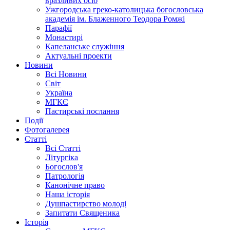
вразливих осіб
Ужгородська греко-католицька богословська
академія ім. Блаженного Теодора Ромжі
Парафії
Монастирі
Капеланське служіння
Актуальні проекти
Новини
Всі Новини
Світ
Україна
МГКЄ
Пастирські послання
Події
Фотогалерея
Статті
Всі Статті
Літургіка
Богослов'я
Патрологія
Канонічне право
Наша історія
Душпастирство молоді
Запитати Священика
Історія