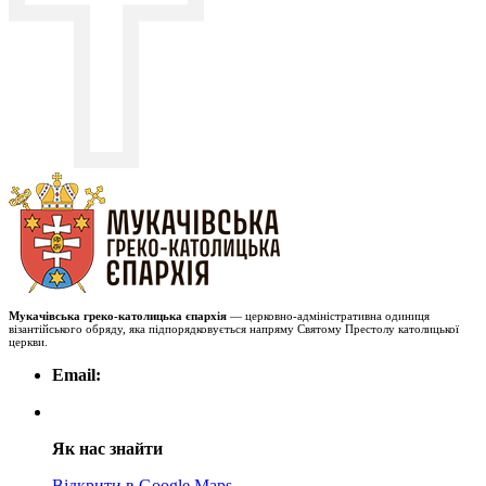
Мукачівська греко-католицька єпархія
— церковно-адміністративна одиниця
візантійського обряду, яка підпорядковується напряму Святому Престолу католицької
церкви.
Email:
Як нас знайти
Відкрити в Google Maps