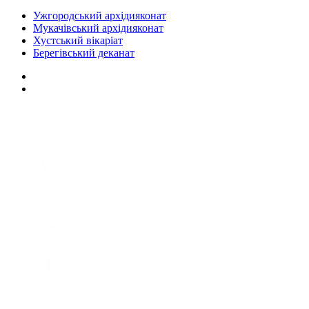
Ужгородський архідияконат
Мукачівський архідияконат
Хустський вікаріат
Берегівський деканат