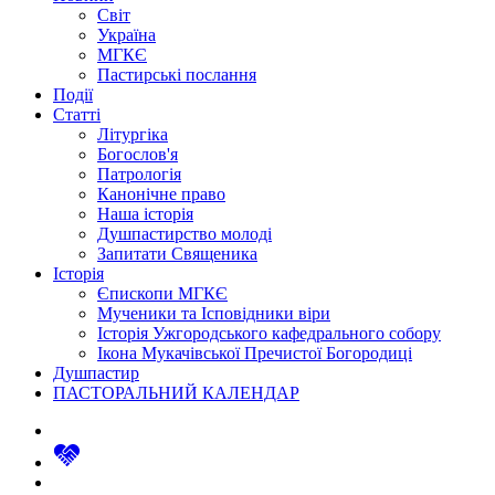
Світ
Україна
МГКЄ
Пастирські послання
Події
Статті
Літургіка
Богослов'я
Патрологія
Канонічне право
Наша історія
Душпастирство молоді
Запитати Священика
Історія
Єпископи МГКЄ
Мученики та Ісповідники віри
Історія Ужгородського кафедрального собору
Ікона Мукачівської Пречистої Богородиці
Душпастир
ПАСТОРАЛЬНИЙ КАЛЕНДАР