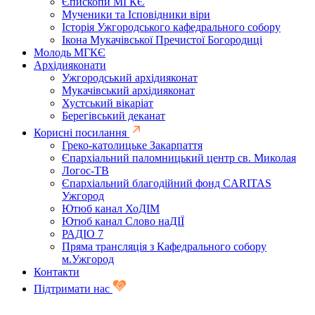
Єпископи МГКЄ
Мученики та Ісповідники віри
Історія Ужгородського кафедрального собору
Ікона Мукачівської Пречистої Богородиці
Молодь МГКЄ
Архідияконати
Ужгородський архідияконат
Мукачівський архідияконат
Хустський вікаріат
Берегівський деканат
Корисні посилання
Греко-католицьке Закарпаття
Єпархіальний паломницький центр св. Миколая
Логос-ТВ
Єпархіальний благодійний фонд CARITAS
Ужгород
Ютюб канал ХоДІМ
Ютюб канал Слово наДІЇ
РАДІО 7
Пряма трансляція з Кафедрального собору
м.Ужгород
Контакти
Підтримати нас