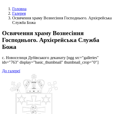
Головна
Галерея
Освячення храму Вознесіння Господнього. Архієрейська
Служба Божа
Освячення храму Вознесіння
Господнього. Архієрейська Служба
Божа
с. Новоселиця Дубівського деканату [ngg src="galleries"
ids="763" display="basic_thumbnail" thumbnail_crop="0"]
До галереї