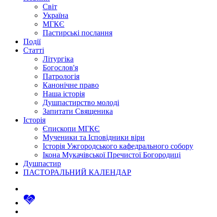
Світ
Україна
МГКЄ
Пастирські послання
Події
Статті
Літургіка
Богослов'я
Патрологія
Канонічне право
Наша історія
Душпастирство молоді
Запитати Священика
Історія
Єпископи МГКЄ
Мученики та Ісповідники віри
Історія Ужгородського кафедрального собору
Ікона Мукачівської Пречистої Богородиці
Душпастир
ПАСТОРАЛЬНИЙ КАЛЕНДАР