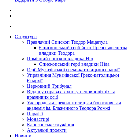
Структура
Правлячий Єпископ Теодор Мацапула
Єпископський герб його Преосвященства
владики Теодора
Помічний єпископ владика Ніл
Єпископський герб владики Ніла
Герб Мукачівської греко-католицької єпархії
Управління Мукачівської Греко-католицької
Єпархії
Церковний Трибунал
Відділ у справах захисту неповнолітніх та
вразливих осіб
Ужгородська греко-католицька богословська
академія ім. Блаженного Теодора Ромжі
Парафії
Монастирі
Капеланське служіння
Актуальні проекти
Новини