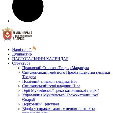
Наші герої
Душпастир
ПАСТОРАЛЬНИЙ КАЛЕНДАР
Структура
Правлячий Єпископ Теодор Мацапула
Єпископський герб його Преосвященства владики
Теодора
Помічний єпископ владика Ніл
Єпископський герб владики Ніла
Герб Мукачівської греко-католицької єпархії
Управління Мукачівської Греко-католицької
Єпархії
Церковний Трибунал
Відділ у справах захисту неповнолітніх та