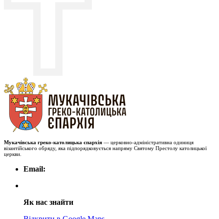
Мукачівська греко-католицька єпархія
— церковно-адміністративна одиниця
візантійського обряду, яка підпорядковується напряму Святому Престолу католицької
церкви.
Email:
Як нас знайти
Відкрити в Google Maps