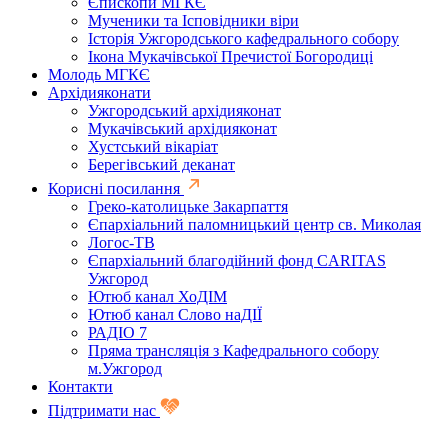
Єпископи МГКЄ
Мученики та Ісповідники віри
Історія Ужгородського кафедрального собору
Ікона Мукачівської Пречистої Богородиці
Молодь МГКЄ
Архідияконати
Ужгородський архідияконат
Мукачівський архідияконат
Хустський вікаріат
Берегівський деканат
Корисні посилання
Греко-католицьке Закарпаття
Єпархіальний паломницький центр св. Миколая
Логос-ТВ
Єпархіальний благодійний фонд CARITAS
Ужгород
Ютюб канал ХоДІМ
Ютюб канал Слово наДІЇ
РАДІО 7
Пряма трансляція з Кафедрального собору
м.Ужгород
Контакти
Підтримати нас