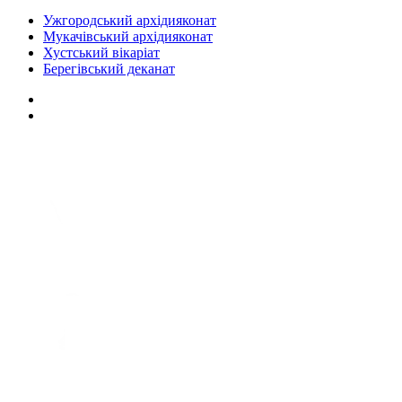
Ужгородський архідияконат
Мукачівський архідияконат
Хустський вікаріат
Берегівський деканат