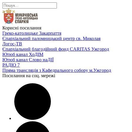
Корисні посилання
Греко-католицьке Закарпаття
Єпархіальний паломницький центр св. Миколая
Логос-ТВ
Єпархіальний благодійний фонд CARITAS Ужгород
Ютюб канал ХоДІМ
Ютюб канал Слово наДІЇ
РАДІО 7
Пряма трансляція з Кафедрального собору м.Ужгород
Посилання на соц. мережі