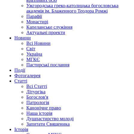
вразливих осіб
Ужгородська греко-католицька богословська
академія ім. Блаженного Теодора Ромжі
Парафії
Монастирі
Капеланське служіння
Актуальні проекти
Новини
Всі Новини
Світ
Україна
МГКЄ
Пастирські послання
Події
Фотогалерея
Статті
Всі Статті
Літургіка
Богослов'я
Патрологія
Канонічне право
Наша історія
Душпастирство молоді
Запитати Священика
Історія