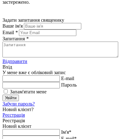
застережено.
Задати запитання священику
Ваше ім'я
Email
*
Запитання
*
Відправити
Вхід
У мене вже є обліковий запис
E-mail
Пароль
Запам'ятати мене
Увійти
Забули пароль?
Новий клієнт?
Реєстрація
Реєстрація
Новий клієнт
Ім'я*
E-mail*