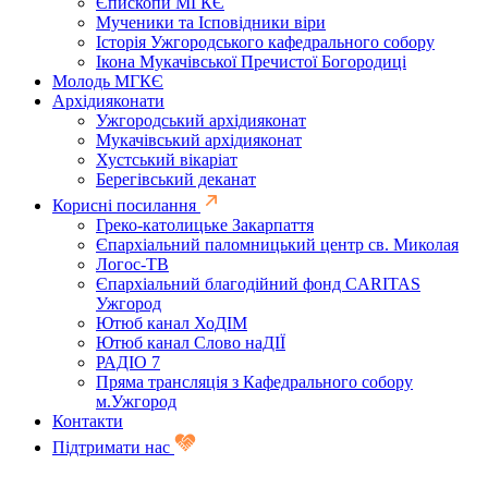
Єпископи МГКЄ
Мученики та Ісповідники віри
Історія Ужгородського кафедрального собору
Ікона Мукачівської Пречистої Богородиці
Молодь МГКЄ
Архідияконати
Ужгородський архідияконат
Мукачівський архідияконат
Хустський вікаріат
Берегівський деканат
Корисні посилання
Греко-католицьке Закарпаття
Єпархіальний паломницький центр св. Миколая
Логос-ТВ
Єпархіальний благодійний фонд CARITAS
Ужгород
Ютюб канал ХоДІМ
Ютюб канал Слово наДІЇ
РАДІО 7
Пряма трансляція з Кафедрального собору
м.Ужгород
Контакти
Підтримати нас