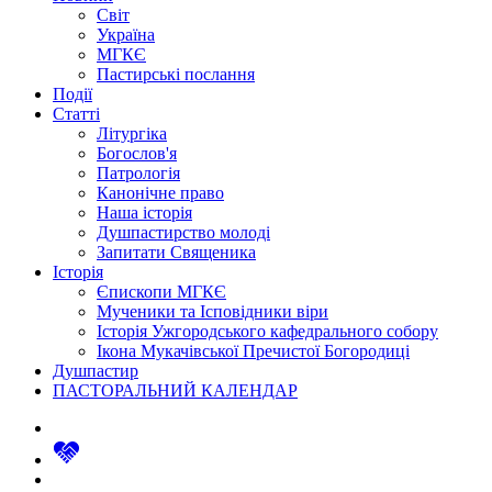
Світ
Україна
МГКЄ
Пастирські послання
Події
Статті
Літургіка
Богослов'я
Патрологія
Канонічне право
Наша історія
Душпастирство молоді
Запитати Священика
Історія
Єпископи МГКЄ
Мученики та Ісповідники віри
Історія Ужгородського кафедрального собору
Ікона Мукачівської Пречистої Богородиці
Душпастир
ПАСТОРАЛЬНИЙ КАЛЕНДАР