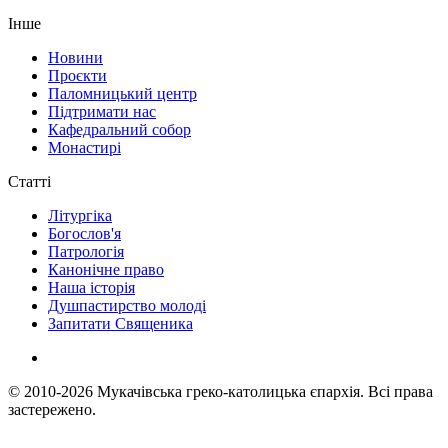
Інше
Новини
Проєкти
Паломницький центр
Підтримати нас
Кафедральний собор
Монастирі
Статті
Літургіка
Богослов'я
Патрологія
Канонічне право
Наша історія
Душпастирство молоді
Запитати Священика
© 2010-2026
Мукачівська греко-католицька єпархія.
Всі права
застережено.