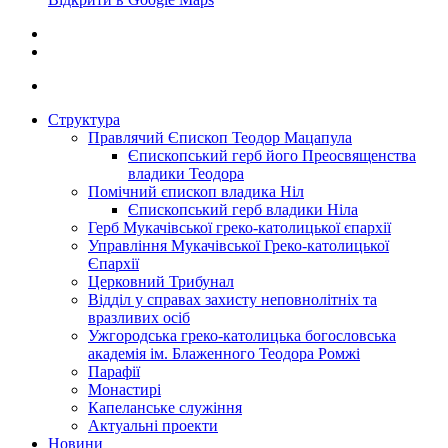
Структура
Правлячий Єпископ Теодор Мацапула
Єпископський герб його Преосвященства
владики Теодора
Помічний єпископ владика Ніл
Єпископський герб владики Ніла
Герб Мукачівської греко-католицької єпархії
Управління Мукачівської Греко-католицької
Єпархії
Церковний Трибунал
Відділ у справах захисту неповнолітніх та
вразливих осіб
Ужгородська греко-католицька богословська
академія ім. Блаженного Теодора Ромжі
Парафії
Монастирі
Капеланське служіння
Актуальні проекти
Новини