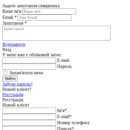
Задати запитання священику
Ваше ім'я
Email
*
Запитання
*
Відправити
Вхід
У мене вже є обліковий запис
E-mail
Пароль
Запам'ятати мене
Увійти
Забули пароль?
Новий клієнт?
Реєстрація
Реєстрація
Новий клієнт
Ім'я*
E-mail*
Номер телефону
Пароль*