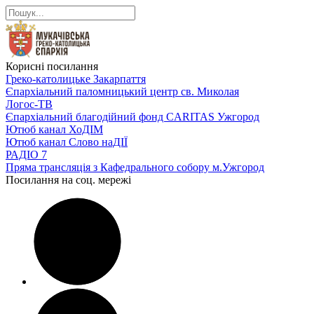
Корисні посилання
Греко-католицьке Закарпаття
Єпархіальний паломницький центр св. Миколая
Логос-ТВ
Єпархіальний благодійний фонд CARITAS Ужгород
Ютюб канал ХоДІМ
Ютюб канал Слово наДІЇ
РАДІО 7
Пряма трансляція з Кафедрального собору м.Ужгород
Посилання на соц. мережі