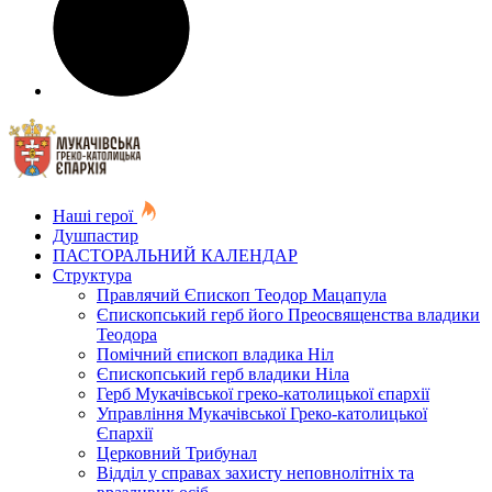
Наші герої
Душпастир
ПАСТОРАЛЬНИЙ КАЛЕНДАР
Структура
Правлячий Єпископ Теодор Мацапула
Єпископський герб його Преосвященства владики
Теодора
Помічний єпископ владика Ніл
Єпископський герб владики Ніла
Герб Мукачівської греко-католицької єпархії
Управління Мукачівської Греко-католицької
Єпархії
Церковний Трибунал
Відділ у справах захисту неповнолітніх та