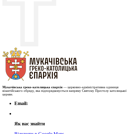
Мукачівська греко-католицька єпархія
— церковно-адміністративна одиниця
візантійського обряду, яка підпорядковується напряму Святому Престолу католицької
церкви.
Email:
Як нас знайти
Відкрити в Google Maps