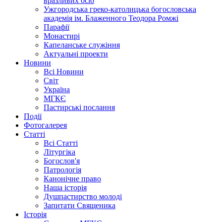
вразливих осіб
Ужгородська греко-католицька богословська
академія ім. Блаженного Теодора Ромжі
Парафії
Монастирі
Капеланське служіння
Актуальні проекти
Новини
Всі Новини
Світ
Україна
МГКЄ
Пастирські послання
Події
Фотогалерея
Статті
Всі Статті
Літургіка
Богослов'я
Патрологія
Канонічне право
Наша історія
Душпастирство молоді
Запитати Священика
Історія