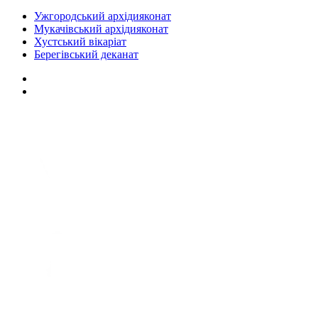
Ужгородський архідияконат
Мукачівський архідияконат
Хустський вікаріат
Берегівський деканат