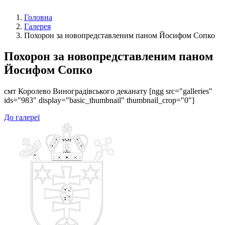
Головна
Галерея
Похорон за новопредставленим паном Йосифом Сопко
Похорон за новопредставленим паном
Йосифом Сопко
смт Королево Виноградівського деканату [ngg src="galleries"
ids="983" display="basic_thumbnail" thumbnail_crop="0"]
До галереї