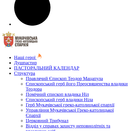
Наші герої
Душпастир
ПАСТОРАЛЬНИЙ КАЛЕНДАР
Структура
Правлячий Єпископ Теодор Мацапула
Єпископський герб його Преосвященства владики
Теодора
Помічний єпископ владика Ніл
Єпископський герб владики Ніла
Герб Мукачівської греко-католицької єпархії
Управління Мукачівської Греко-католицької
Єпархії
Церковний Трибунал
Відділ у справах захисту неповнолітніх та