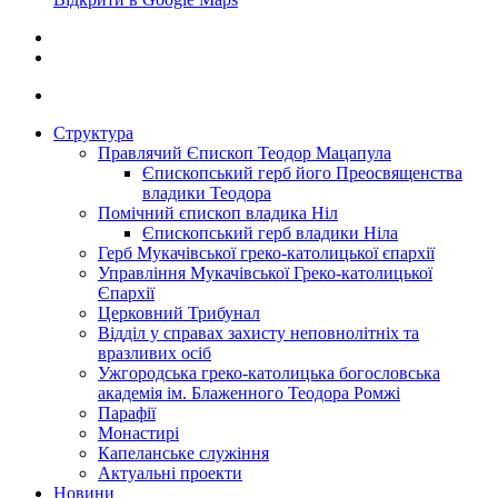
Структура
Правлячий Єпископ Теодор Мацапула
Єпископський герб його Преосвященства
владики Теодора
Помічний єпископ владика Ніл
Єпископський герб владики Ніла
Герб Мукачівської греко-католицької єпархії
Управління Мукачівської Греко-католицької
Єпархії
Церковний Трибунал
Відділ у справах захисту неповнолітніх та
вразливих осіб
Ужгородська греко-католицька богословська
академія ім. Блаженного Теодора Ромжі
Парафії
Монастирі
Капеланське служіння
Актуальні проекти
Новини