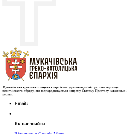
Мукачівська греко-католицька єпархія
— церковно-адміністративна одиниця
візантійського обряду, яка підпорядковується напряму Святому Престолу католицької
церкви.
Email:
Як нас знайти
Відкрити в Google Maps