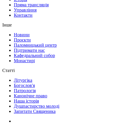
Пряма трансляція
Управління
Контакти
Інше
Новини
Проєкти
Паломницький центр
Підтримати нас
Кафедральний собор
Монастирі
Статті
Літургіка
Богослов'я
Патрологія
Канонічне право
Наша історія
Душпастирство молоді
Запитати Священика