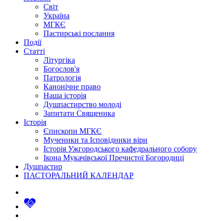
Світ
Україна
МГКЄ
Пастирські послання
Події
Статті
Літургіка
Богослов'я
Патрологія
Канонічне право
Наша історія
Душпастирство молоді
Запитати Священика
Історія
Єпископи МГКЄ
Мученики та Ісповідники віри
Історія Ужгородського кафедрального собору
Ікона Мукачівської Пречистої Богородиці
Душпастир
ПАСТОРАЛЬНИЙ КАЛЕНДАР