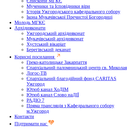
Єпископи МГКЄ
Мученики та Ісповідники віри
Історія Ужгородського кафедрального собору
Ікона Мукачівської Пречистої Богородиці
Молодь МГКЄ
Архідияконати
Ужгородський архідияконат
Мукачівський архідияконат
Хустський вікаріат
Берегівський деканат
Корисні посилання
Греко-католицьке Закарпаття
Єпархіальний паломницький центр св. Миколая
Логос-ТВ
Єпархіальний благодійний фонд CARITAS
Ужгород
Ютюб канал ХоДІМ
Ютюб канал Слово наДІЇ
РАДІО 7
Пряма трансляція з Кафедрального собору
м.Ужгород
Контакти
Підтримати нас