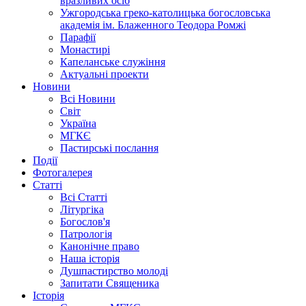
вразливих осіб
Ужгородська греко-католицька богословська
академія ім. Блаженного Теодора Ромжі
Парафії
Монастирі
Капеланське служіння
Актуальні проекти
Новини
Всі Новини
Світ
Україна
МГКЄ
Пастирські послання
Події
Фотогалерея
Статті
Всі Статті
Літургіка
Богослов'я
Патрологія
Канонічне право
Наша історія
Душпастирство молоді
Запитати Священика
Історія