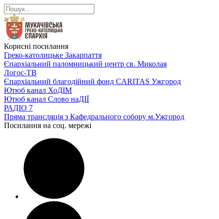
Корисні посилання
Греко-католицьке Закарпаття
Єпархіальний паломницький центр св. Миколая
Логос-ТВ
Єпархіальний благодійний фонд CARITAS Ужгород
Ютюб канал ХоДІМ
Ютюб канал Слово наДІЇ
РАДІО 7
Пряма трансляція з Кафедрального собору м.Ужгород
Посилання на соц. мережі