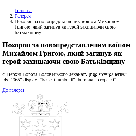
Головна
Галерея
Похорон за новопредставленим воїном Михайлом
Григою, який загинув як герой захищаючи свою
Батьківщину
Похорон за новопредставленим воїном
Михайлом Григою, який загинув як
герой захищаючи свою Батьківщину
с. Верхні Ворота Воловецького деканату [ngg src="galleries"
ids="965" display="basic_thumbnail" thumbnail_crop="0"]
До галереї