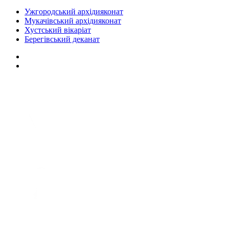
Ужгородський архідияконат
Мукачівський архідияконат
Хустський вікаріат
Берегівський деканат