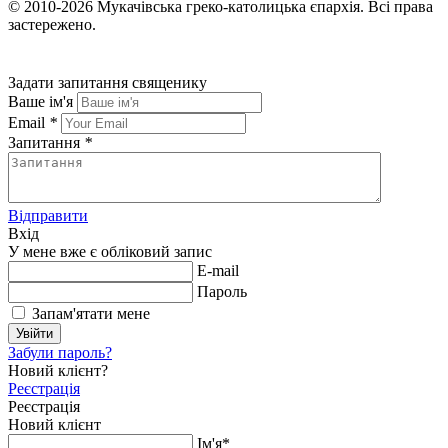
© 2010-2026
Мукачівська греко-католицька єпархія.
Всі права
застережено.
Задати запитання священику
Ваше ім'я
Email
*
Запитання
*
Відправити
Вхід
У мене вже є обліковий запис
E-mail
Пароль
Запам'ятати мене
Увійти
Забули пароль?
Новий клієнт?
Реєстрація
Реєстрація
Новий клієнт
Ім'я*