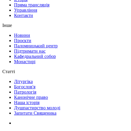
Пряма трансляція
Управління
Контакти
Інше
Новини
Проєкти
Паломницький центр
Підтримати нас
Кафедральний собор
Монастирі
Статті
Літургіка
Богослов'я
Патрологія
Канонічне право
Наша історія
Душпастирство молоді
Запитати Священика