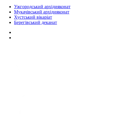
Ужгородський архідияконат
Мукачівський архідияконат
Хустський вікаріат
Берегівський деканат