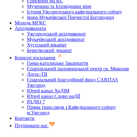
Єпископи МГКЄ
Мученики та Ісповідники віри
Історія Ужгородського кафедрального собору
Ікона Мукачівської Пречистої Богородиці
Молодь МГКЄ
Архідияконати
Ужгородський архідияконат
Мукачівський архідияконат
Хустський вікаріат
Берегівський деканат
Корисні посилання
Греко-католицьке Закарпаття
Єпархіальний паломницький центр св. Миколая
Логос-ТВ
Єпархіальний благодійний фонд CARITAS
Ужгород
Ютюб канал ХоДІМ
Ютюб канал Слово наДІЇ
РАДІО 7
Пряма трансляція з Кафедрального собору
м.Ужгород
Контакти
Підтримати нас