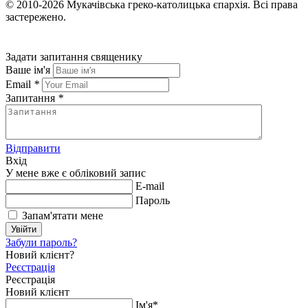
© 2010-2026
Мукачівська греко-католицька єпархія.
Всі права
застережено.
Задати запитання священику
Ваше ім'я
Email
*
Запитання
*
Відправити
Вхід
У мене вже є обліковий запис
E-mail
Пароль
Запам'ятати мене
Увійти
Забули пароль?
Новий клієнт?
Реєстрація
Реєстрація
Новий клієнт
Ім'я*