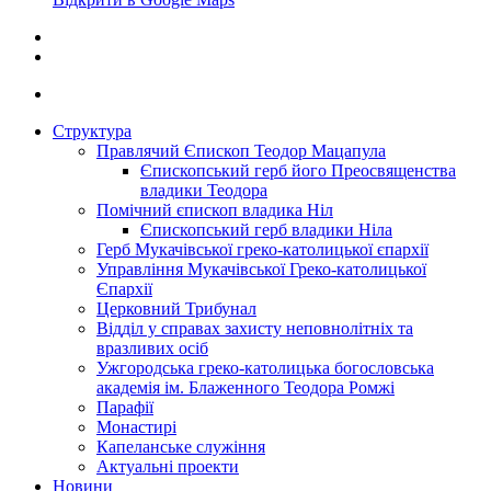
Структура
Правлячий Єпископ Теодор Мацапула
Єпископський герб його Преосвященства
владики Теодора
Помічний єпископ владика Ніл
Єпископський герб владики Ніла
Герб Мукачівської греко-католицької єпархії
Управління Мукачівської Греко-католицької
Єпархії
Церковний Трибунал
Відділ у справах захисту неповнолітніх та
вразливих осіб
Ужгородська греко-католицька богословська
академія ім. Блаженного Теодора Ромжі
Парафії
Монастирі
Капеланське служіння
Актуальні проекти
Новини