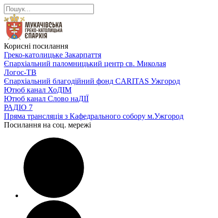
Корисні посилання
Греко-католицьке Закарпаття
Єпархіальний паломницький центр св. Миколая
Логос-ТВ
Єпархіальний благодійний фонд CARITAS Ужгород
Ютюб канал ХоДІМ
Ютюб канал Слово наДІЇ
РАДІО 7
Пряма трансляція з Кафедрального собору м.Ужгород
Посилання на соц. мережі