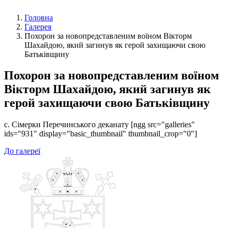
Головна
Галерея
Похорон за новопредставленим воїном Вікторм
Шахайдою, який загинув як герой захищаючи свою
Батьківщину
Похорон за новопредставленим воїном
Вікторм Шахайдою, який загинув як
герой захищаючи свою Батьківщину
с. Сімерки Перечинського деканату [ngg src="galleries"
ids="931" display="basic_thumbnail" thumbnail_crop="0"]
До галереї