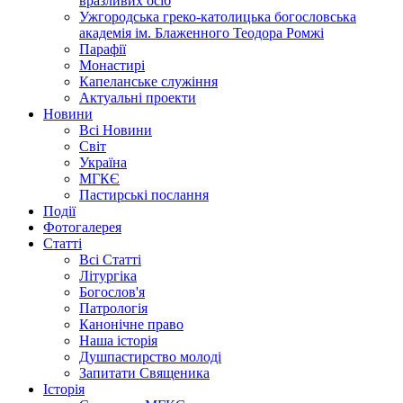
вразливих осіб
Ужгородська греко-католицька богословська
академія ім. Блаженного Теодора Ромжі
Парафії
Монастирі
Капеланське служіння
Актуальні проекти
Новини
Всі Новини
Світ
Україна
МГКЄ
Пастирські послання
Події
Фотогалерея
Статті
Всі Статті
Літургіка
Богослов'я
Патрологія
Канонічне право
Наша історія
Душпастирство молоді
Запитати Священика
Історія