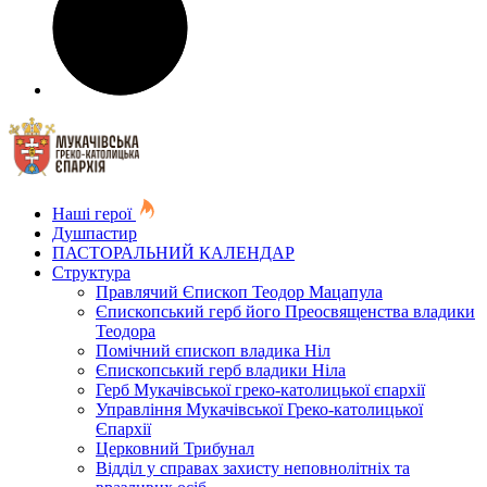
Наші герої
Душпастир
ПАСТОРАЛЬНИЙ КАЛЕНДАР
Структура
Правлячий Єпископ Теодор Мацапула
Єпископський герб його Преосвященства владики
Теодора
Помічний єпископ владика Ніл
Єпископський герб владики Ніла
Герб Мукачівської греко-католицької єпархії
Управління Мукачівської Греко-католицької
Єпархії
Церковний Трибунал
Відділ у справах захисту неповнолітніх та