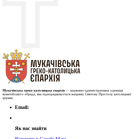
Мукачівська греко-католицька єпархія
— церковно-адміністративна одиниця
візантійського обряду, яка підпорядковується напряму Святому Престолу католицької
церкви.
Email:
Як нас знайти
Відкрити в Google Maps