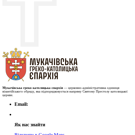
Мукачівська греко-католицька єпархія
— церковно-адміністративна одиниця
візантійського обряду, яка підпорядковується напряму Святому Престолу католицької
церкви.
Email:
Як нас знайти
Відкрити в Google Maps