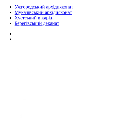
Ужгородський архідияконат
Мукачівський архідияконат
Хустський вікаріат
Берегівський деканат