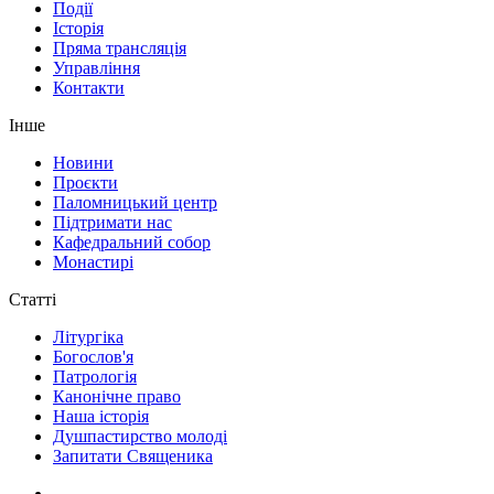
Події
Історія
Пряма трансляція
Управління
Контакти
Інше
Новини
Проєкти
Паломницький центр
Підтримати нас
Кафедральний собор
Монастирі
Статті
Літургіка
Богослов'я
Патрологія
Канонічне право
Наша історія
Душпастирство молоді
Запитати Священика