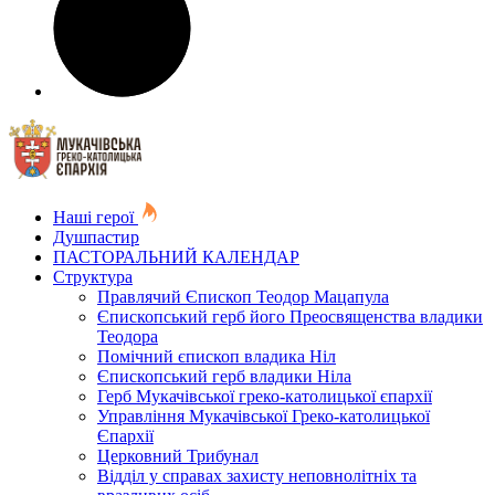
Наші герої
Душпастир
ПАСТОРАЛЬНИЙ КАЛЕНДАР
Структура
Правлячий Єпископ Теодор Мацапула
Єпископський герб його Преосвященства владики
Теодора
Помічний єпископ владика Ніл
Єпископський герб владики Ніла
Герб Мукачівської греко-католицької єпархії
Управління Мукачівської Греко-католицької
Єпархії
Церковний Трибунал
Відділ у справах захисту неповнолітніх та