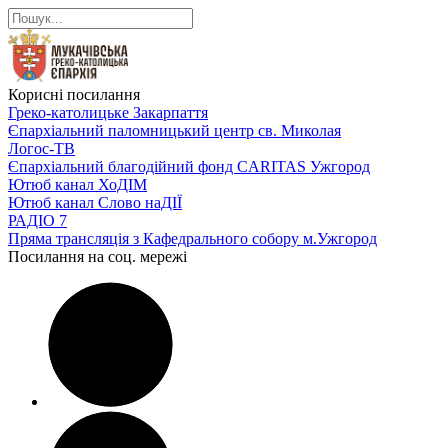
Корисні посилання
Греко-католицьке Закарпаття
Єпархіальний паломницький центр св. Миколая
Логос-ТВ
Єпархіальний благодійний фонд CARITAS Ужгород
Ютюб канал ХоДІМ
Ютюб канал Слово наДІЇ
РАДІО 7
Пряма трансляція з Кафедрального собору м.Ужгород
Посилання на соц. мережі