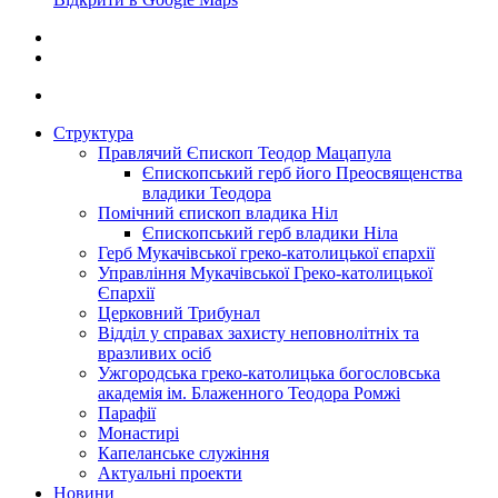
Структура
Правлячий Єпископ Теодор Мацапула
Єпископський герб його Преосвященства
владики Теодора
Помічний єпископ владика Ніл
Єпископський герб владики Ніла
Герб Мукачівської греко-католицької єпархії
Управління Мукачівської Греко-католицької
Єпархії
Церковний Трибунал
Відділ у справах захисту неповнолітніх та
вразливих осіб
Ужгородська греко-католицька богословська
академія ім. Блаженного Теодора Ромжі
Парафії
Монастирі
Капеланське служіння
Актуальні проекти
Новини