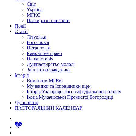
Світ
Україна
МГКЄ
Пастирські послання
Події
Статті
Літургіка
Богослов'я
Патрологія
Канонічне право
Наша історія
Душпастирство молоді
Запитати Священика
Історія
Єпископи МГКЄ
Мученики та Ісповідники віри
Історія Ужгородського кафедрального собору
Ікона Мукачівської Пречистої Богородиці
Душпастир
ПАСТОРАЛЬНИЙ КАЛЕНДАР