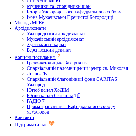
Єпископи МГКЄ
Мученики та Ісповідники віри
Історія Ужгородського кафедрального собору
Ікона Мукачівської Пречистої Богородиці
Молодь МГКЄ
Архідияконати
Ужгородський архідияконат
Мукачівський архідияконат
Хустський вікаріат
Берегівський деканат
Корисні посилання
Греко-католицьке Закарпаття
Єпархіальний паломницький центр св. Миколая
Логос-ТВ
Єпархіальний благодійний фонд CARITAS
Ужгород
Ютюб канал ХоДІМ
Ютюб канал Слово наДІЇ
РАДІО 7
Пряма трансляція з Кафедрального собору
м.Ужгород
Контакти
Підтримати нас