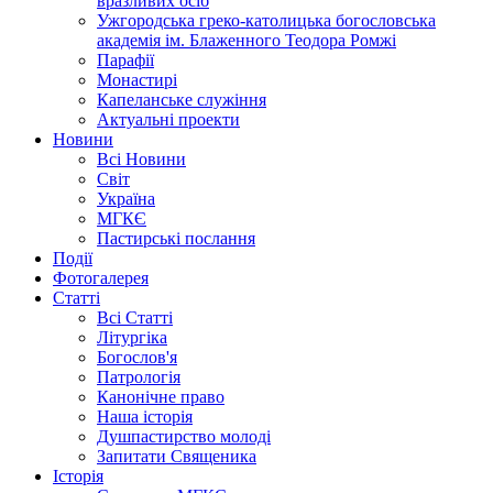
вразливих осіб
Ужгородська греко-католицька богословська
академія ім. Блаженного Теодора Ромжі
Парафії
Монастирі
Капеланське служіння
Актуальні проекти
Новини
Всі Новини
Світ
Україна
МГКЄ
Пастирські послання
Події
Фотогалерея
Статті
Всі Статті
Літургіка
Богослов'я
Патрологія
Канонічне право
Наша історія
Душпастирство молоді
Запитати Священика
Історія