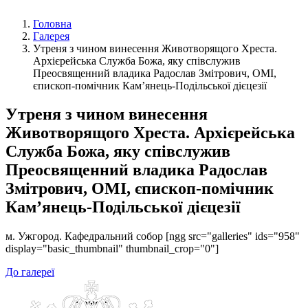
Головна
Галерея
Утреня з чином винесення Животворящого Хреста.
Архієрейська Служба Божа, яку співслужив
Преосвященний владика Радослав Змітрович, OMI,
єпископ-помічник Кам’янець-Подільської дієцезії
Утреня з чином винесення
Животворящого Хреста. Архієрейська
Служба Божа, яку співслужив
Преосвященний владика Радослав
Змітрович, OMI, єпископ-помічник
Кам’янець-Подільської дієцезії
м. Ужгород. Кафедральний собор [ngg src="galleries" ids="958"
display="basic_thumbnail" thumbnail_crop="0"]
До галереї