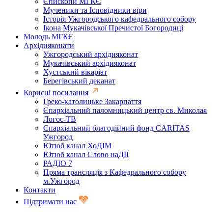
Єпископи МГКЄ
Мученики та Ісповідники віри
Історія Ужгородського кафедрального собору
Ікона Мукачівської Пречистої Богородиці
Молодь МГКЄ
Архідияконати
Ужгородський архідияконат
Мукачівський архідияконат
Хустський вікаріат
Берегівський деканат
Корисні посилання
Греко-католицьке Закарпаття
Єпархіальний паломницький центр св. Миколая
Логос-ТВ
Єпархіальний благодійний фонд CARITAS
Ужгород
Ютюб канал ХоДІМ
Ютюб канал Слово наДІЇ
РАДІО 7
Пряма трансляція з Кафедрального собору
м.Ужгород
Контакти
Підтримати нас