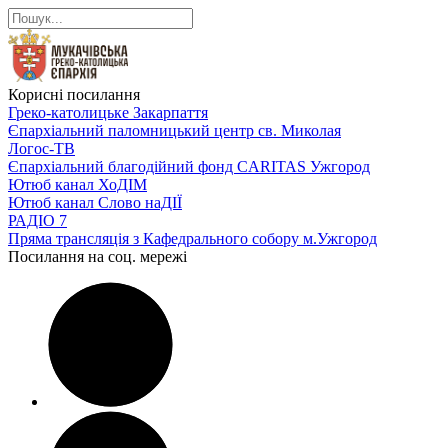
Корисні посилання
Греко-католицьке Закарпаття
Єпархіальний паломницький центр св. Миколая
Логос-ТВ
Єпархіальний благодійний фонд CARITAS Ужгород
Ютюб канал ХоДІМ
Ютюб канал Слово наДІЇ
РАДІО 7
Пряма трансляція з Кафедрального собору м.Ужгород
Посилання на соц. мережі