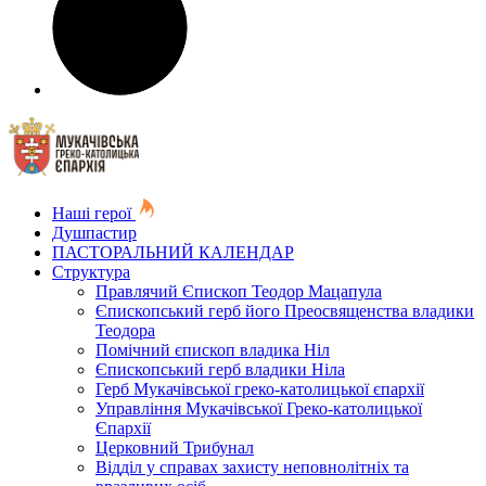
Наші герої
Душпастир
ПАСТОРАЛЬНИЙ КАЛЕНДАР
Структура
Правлячий Єпископ Теодор Мацапула
Єпископський герб його Преосвященства владики
Теодора
Помічний єпископ владика Ніл
Єпископський герб владики Ніла
Герб Мукачівської греко-католицької єпархії
Управління Мукачівської Греко-католицької
Єпархії
Церковний Трибунал
Відділ у справах захисту неповнолітніх та