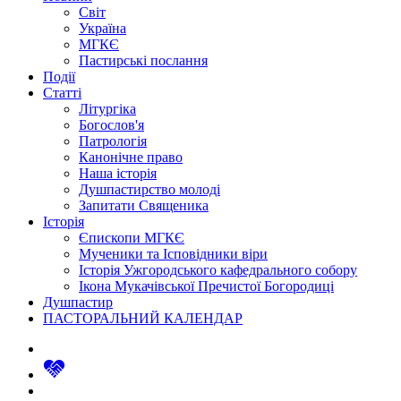
Світ
Україна
МГКЄ
Пастирські послання
Події
Статті
Літургіка
Богослов'я
Патрологія
Канонічне право
Наша історія
Душпастирство молоді
Запитати Священика
Історія
Єпископи МГКЄ
Мученики та Ісповідники віри
Історія Ужгородського кафедрального собору
Ікона Мукачівської Пречистої Богородиці
Душпастир
ПАСТОРАЛЬНИЙ КАЛЕНДАР