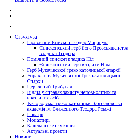
Структура
Правлячий Єпископ Теодор Мацапула
Єпископський герб його Преосвященства
владики Теодора
Помічний єпископ владика Ніл
Єпископський герб владики Ніла
Герб Мукачівської греко-католицької єпархії
Управління Мукачівської Греко-католицької
Єпархії
Церковний Трибунал
Відділ у справах захисту неповнолітніх та
вразливих осіб
Ужгородська греко-католицька богословська
академія ім. Блаженного Теодора Ромжі
Парафії
Монастирі
Капеланське служіння
Актуальні проекти
Новини