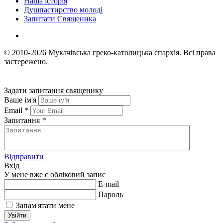
Наша історія
Душпастирство молоді
Запитати Священика
© 2010-2026
Мукачівська греко-католицька єпархія.
Всі права
застережено.
Задати запитання священику
Ваше ім'я
Email
*
Запитання
*
Відправити
Вхід
У мене вже є обліковий запис
E-mail
Пароль
Запам'ятати мене
Увійти