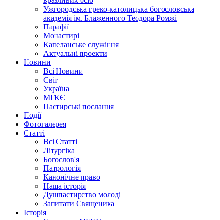
вразливих осіб
Ужгородська греко-католицька богословська
академія ім. Блаженного Теодора Ромжі
Парафії
Монастирі
Капеланське служіння
Актуальні проекти
Новини
Всі Новини
Світ
Україна
МГКЄ
Пастирські послання
Події
Фотогалерея
Статті
Всі Статті
Літургіка
Богослов'я
Патрологія
Канонічне право
Наша історія
Душпастирство молоді
Запитати Священика
Історія