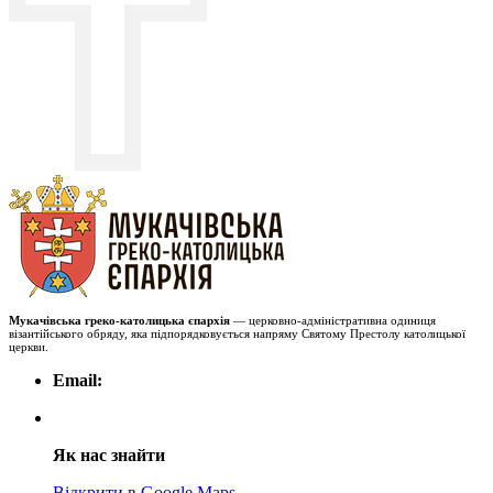
Мукачівська греко-католицька єпархія
— церковно-адміністративна одиниця
візантійського обряду, яка підпорядковується напряму Святому Престолу католицької
церкви.
Email:
Як нас знайти
Відкрити в Google Maps