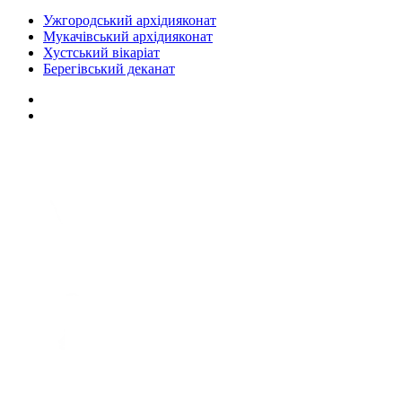
Ужгородський архідияконат
Мукачівський архідияконат
Хустський вікаріат
Берегівський деканат