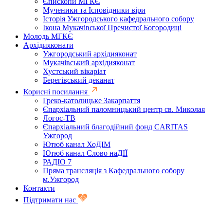
Єпископи МГКЄ
Мученики та Ісповідники віри
Історія Ужгородського кафедрального собору
Ікона Мукачівської Пречистої Богородиці
Молодь МГКЄ
Архідияконати
Ужгородський архідияконат
Мукачівський архідияконат
Хустський вікаріат
Берегівський деканат
Корисні посилання
Греко-католицьке Закарпаття
Єпархіальний паломницький центр св. Миколая
Логос-ТВ
Єпархіальний благодійний фонд CARITAS
Ужгород
Ютюб канал ХоДІМ
Ютюб канал Слово наДІЇ
РАДІО 7
Пряма трансляція з Кафедрального собору
м.Ужгород
Контакти
Підтримати нас