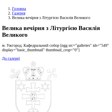
Головна
Галерея
Велика вечірня з Літургією Василія Великого
Велика вечірня з Літургією Василія
Великого
м. Ужгород. Кафедральний собор [ngg src="galleries" ids="549"
display="basic_thumbnail" thumbnail_crop="0"]
До галереї