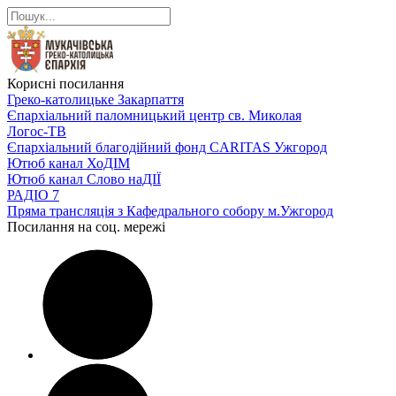
Корисні посилання
Греко-католицьке Закарпаття
Єпархіальний паломницький центр св. Миколая
Логос-ТВ
Єпархіальний благодійний фонд CARITAS Ужгород
Ютюб канал ХоДІМ
Ютюб канал Слово наДІЇ
РАДІО 7
Пряма трансляція з Кафедрального собору м.Ужгород
Посилання на соц. мережі