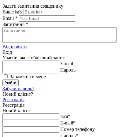
Задати запитання священику
Ваше ім'я
Email
*
Запитання
*
Відправити
Вхід
У мене вже є обліковий запис
E-mail
Пароль
Запам'ятати мене
Увійти
Забули пароль?
Новий клієнт?
Реєстрація
Реєстрація
Новий клієнт
Ім'я*
E-mail*
Номер телефону
Пароль*