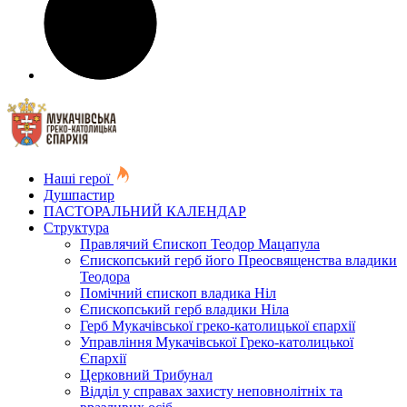
Наші герої
Душпастир
ПАСТОРАЛЬНИЙ КАЛЕНДАР
Структура
Правлячий Єпископ Теодор Мацапула
Єпископський герб його Преосвященства владики
Теодора
Помічний єпископ владика Ніл
Єпископський герб владики Ніла
Герб Мукачівської греко-католицької єпархії
Управління Мукачівської Греко-католицької
Єпархії
Церковний Трибунал
Відділ у справах захисту неповнолітніх та