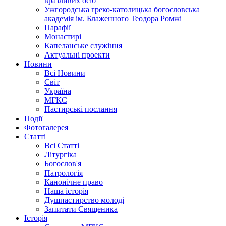
вразливих осіб
Ужгородська греко-католицька богословська
академія ім. Блаженного Теодора Ромжі
Парафії
Монастирі
Капеланське служіння
Актуальні проекти
Новини
Всі Новини
Світ
Україна
МГКЄ
Пастирські послання
Події
Фотогалерея
Статті
Всі Статті
Літургіка
Богослов'я
Патрологія
Канонічне право
Наша історія
Душпастирство молоді
Запитати Священика
Історія