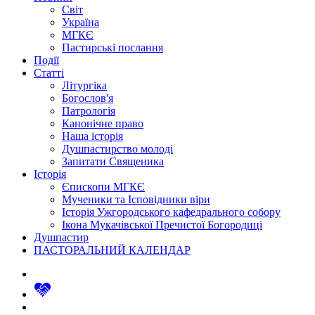
Світ
Україна
МГКЄ
Пастирські послання
Події
Статті
Літургіка
Богослов'я
Патрологія
Канонічне право
Наша історія
Душпастирство молоді
Запитати Священика
Історія
Єпископи МГКЄ
Мученики та Ісповідники віри
Історія Ужгородського кафедрального собору
Ікона Мукачівської Пречистої Богородиці
Душпастир
ПАСТОРАЛЬНИЙ КАЛЕНДАР