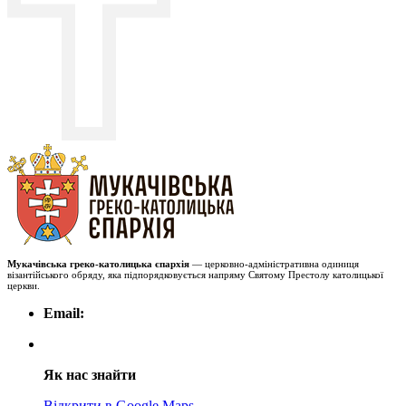
Мукачівська греко-католицька єпархія
— церковно-адміністративна одиниця
візантійського обряду, яка підпорядковується напряму Святому Престолу католицької
церкви.
Email:
Як нас знайти
Відкрити в Google Maps