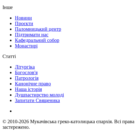
Інше
Новини
Проєкти
Паломницький центр
Підтримати нас
Кафедральний собор
Монастирі
Статті
Літургіка
Богослов'я
Патрологія
Канонічне право
Наша історія
Душпастирство молоді
Запитати Священика
© 2010-2026
Мукачівська греко-католицька єпархія.
Всі права
застережено.