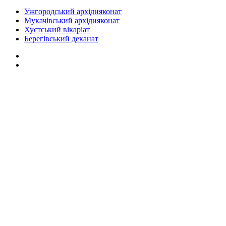
Ужгородський архідияконат
Мукачівський архідияконат
Хустський вікаріат
Берегівський деканат