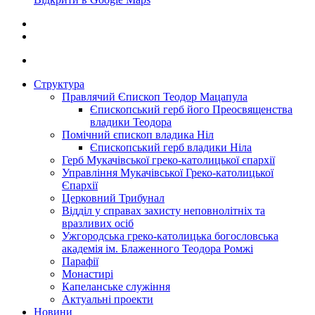
Структура
Правлячий Єпископ Теодор Мацапула
Єпископський герб його Преосвященства
владики Теодора
Помічний єпископ владика Ніл
Єпископський герб владики Ніла
Герб Мукачівської греко-католицької єпархії
Управління Мукачівської Греко-католицької
Єпархії
Церковний Трибунал
Відділ у справах захисту неповнолітніх та
вразливих осіб
Ужгородська греко-католицька богословська
академія ім. Блаженного Теодора Ромжі
Парафії
Монастирі
Капеланське служіння
Актуальні проекти
Новини