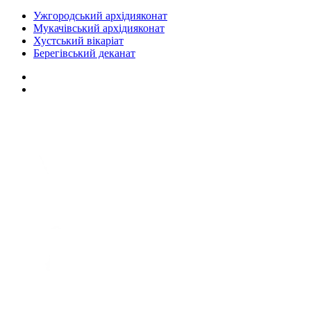
Ужгородський архідияконат
Мукачівський архідияконат
Хустський вікаріат
Берегівський деканат