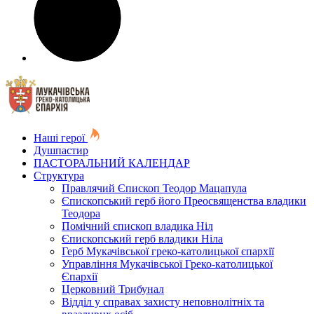
Наші герої
Душпастир
ПАСТОРАЛЬНИЙ КАЛЕНДАР
Структура
Правлячий Єпископ Теодор Мацапула
Єпископський герб його Преосвященства владики
Теодора
Помічний єпископ владика Ніл
Єпископський герб владики Ніла
Герб Мукачівської греко-католицької єпархії
Управління Мукачівської Греко-католицької
Єпархії
Церковний Трибунал
Відділ у справах захисту неповнолітніх та