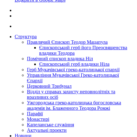
Структура
Правлячий Єпископ Теодор Мацапула
Єпископський герб його Преосвященства
владики Теодора
Помічний єпископ владика Ніл
Єпископський герб владики Ніла
Герб Мукачівської греко-католицької єпархії
Управління Мукачівської Греко-католицької
Єпархії
Церковний Трибунал
Відділ у справах захисту неповнолітніх та
вразливих осіб
Ужгородська греко-католицька богословська
академія ім. Блаженного Теодора Ромжі
Парафії
Монастирі
Капеланське служіння
Актуальні проекти
Новини