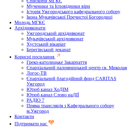
Єпископи МГКЄ
Мученики та Ісповідники віри
Історія Ужгородського кафедрального собору
Ікона Мукачівської Пречистої Богородиці
Молодь МГКЄ
Архідияконати
Ужгородський архідияконат
Мукачівський архідияконат
Хустський вікаріат
Берегівський деканат
Корисні посилання
Греко-католицьке Закарпаття
Єпархіальний паломницький центр св. Миколая
Логос-ТВ
Єпархіальний благодійний фонд CARITAS
Ужгород
Ютюб канал ХоДІМ
Ютюб канал Слово наДІЇ
РАДІО 7
Пряма трансляція з Кафедрального собору
м.Ужгород
Контакти
Підтримати нас