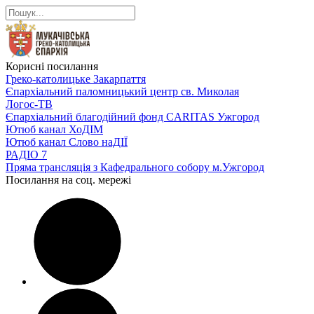
Корисні посилання
Греко-католицьке Закарпаття
Єпархіальний паломницький центр св. Миколая
Логос-ТВ
Єпархіальний благодійний фонд CARITAS Ужгород
Ютюб канал ХоДІМ
Ютюб канал Слово наДІЇ
РАДІО 7
Пряма трансляція з Кафедрального собору м.Ужгород
Посилання на соц. мережі