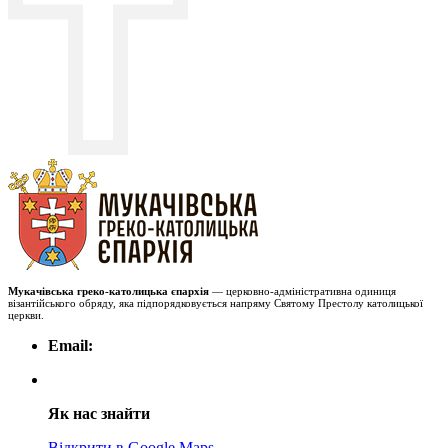
Мукачівська греко-католицька єпархія
— церковно-адміністративна одиниця
візантійського обряду, яка підпорядковується напряму Святому Престолу католицької
церкви.
Email:
Як нас знайти
Відкрити в Google Maps