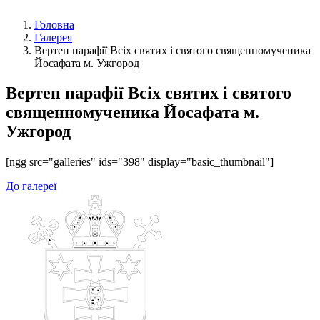
Головна
Галерея
Вертеп парафії Всіх cвятих і святого священномученика
Йосафата м. Ужгород
Вертеп парафії Всіх cвятих і святого
священномученика Йосафата м.
Ужгород
[ngg src="galleries" ids="398" display="basic_thumbnail"]
До галереї