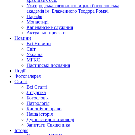
вразливих осіб
Ужгородська греко-католицька богословська
академія ім. Блаженного Теодора Ромжі
Парафії
Монастирі
Капеланське служіння
Актуальні проекти
Новини
Всі Новини
Світ
Україна
МГКЄ
Пастирські послання
Події
Фотогалерея
Статті
Всі Статті
Літургіка
Богослов'я
Патрологія
Канонічне право
Наша історія
Душпастирство молоді
Запитати Священика
Історія