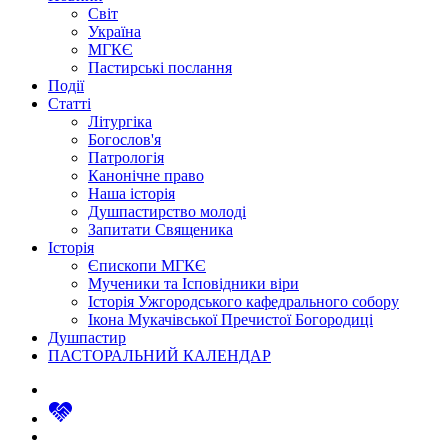
Світ
Україна
МГКЄ
Пастирські послання
Події
Статті
Літургіка
Богослов'я
Патрологія
Канонічне право
Наша історія
Душпастирство молоді
Запитати Священика
Історія
Єпископи МГКЄ
Мученики та Ісповідники віри
Історія Ужгородського кафедрального собору
Ікона Мукачівської Пречистої Богородиці
Душпастир
ПАСТОРАЛЬНИЙ КАЛЕНДАР