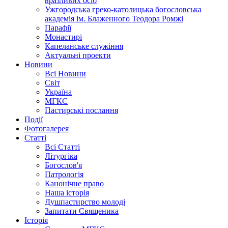
вразливих осіб
Ужгородська греко-католицька богословська
академія ім. Блаженного Теодора Ромжі
Парафії
Монастирі
Капеланське служіння
Актуальні проекти
Новини
Всі Новини
Світ
Україна
МГКЄ
Пастирські послання
Події
Фотогалерея
Статті
Всі Статті
Літургіка
Богослов'я
Патрологія
Канонічне право
Наша історія
Душпастирство молоді
Запитати Священика
Історія