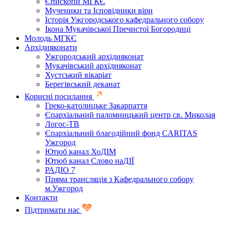
Єпископи МГКЄ
Мученики та Ісповідники віри
Історія Ужгородського кафедрального собору
Ікона Мукачівської Пречистої Богородиці
Молодь МГКЄ
Архідияконати
Ужгородський архідияконат
Мукачівський архідияконат
Хустський вікаріат
Берегівський деканат
Корисні посилання
Греко-католицьке Закарпаття
Єпархіальний паломницький центр св. Миколая
Логос-ТВ
Єпархіальний благодійний фонд CARITAS
Ужгород
Ютюб канал ХоДІМ
Ютюб канал Слово наДІЇ
РАДІО 7
Пряма трансляція з Кафедрального собору
м.Ужгород
Контакти
Підтримати нас