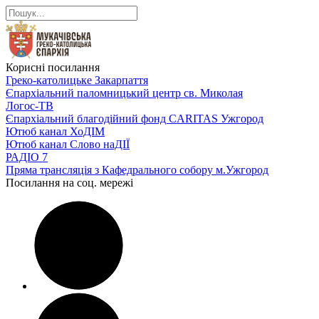
Корисні посилання
Греко-католицьке Закарпаття
Єпархіальний паломницький центр св. Миколая
Логос-ТВ
Єпархіальний благодійний фонд CARITAS Ужгород
Ютюб канал ХоДІМ
Ютюб канал Слово наДІЇ
РАДІО 7
Пряма трансляція з Кафедрального собору м.Ужгород
Посилання на соц. мережі