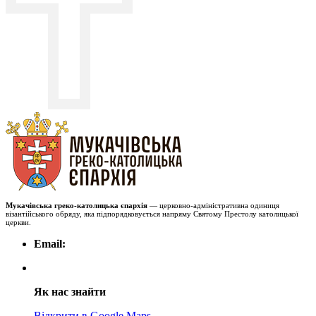
Мукачівська греко-католицька єпархія
— церковно-адміністративна одиниця
візантійського обряду, яка підпорядковується напряму Святому Престолу католицької
церкви.
Email:
Як нас знайти
Відкрити в Google Maps