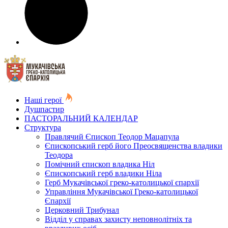
Наші герої
Душпастир
ПАСТОРАЛЬНИЙ КАЛЕНДАР
Структура
Правлячий Єпископ Теодор Мацапула
Єпископський герб його Преосвященства владики
Теодора
Помічний єпископ владика Ніл
Єпископський герб владики Ніла
Герб Мукачівської греко-католицької єпархії
Управління Мукачівської Греко-католицької
Єпархії
Церковний Трибунал
Відділ у справах захисту неповнолітніх та