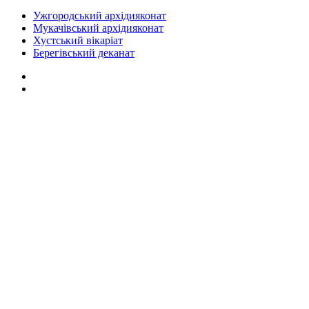
Ужгородський архідияконат
Мукачівський архідияконат
Хустський вікаріат
Берегівський деканат