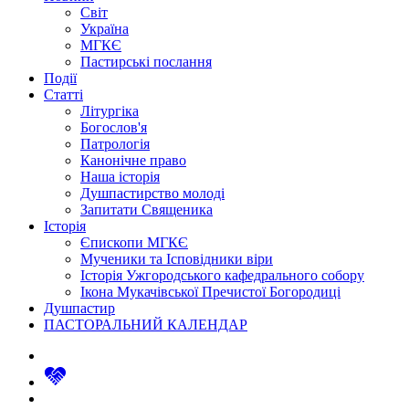
Світ
Україна
МГКЄ
Пастирські послання
Події
Статті
Літургіка
Богослов'я
Патрологія
Канонічне право
Наша історія
Душпастирство молоді
Запитати Священика
Історія
Єпископи МГКЄ
Мученики та Ісповідники віри
Історія Ужгородського кафедрального собору
Ікона Мукачівської Пречистої Богородиці
Душпастир
ПАСТОРАЛЬНИЙ КАЛЕНДАР