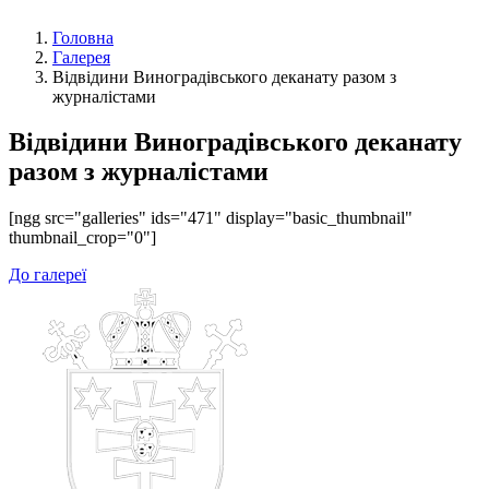
Головна
Галерея
Відвідини Виноградівського деканату разом з
журналістами
Відвідини Виноградівського деканату
разом з журналістами
[ngg src="galleries" ids="471" display="basic_thumbnail"
thumbnail_crop="0"]
До галереї