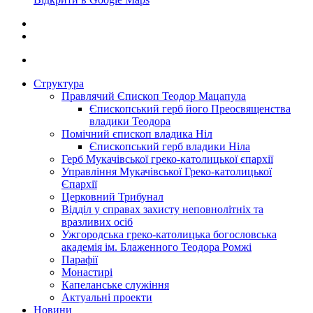
Структура
Правлячий Єпископ Теодор Мацапула
Єпископський герб його Преосвященства
владики Теодора
Помічний єпископ владика Ніл
Єпископський герб владики Ніла
Герб Мукачівської греко-католицької єпархії
Управління Мукачівської Греко-католицької
Єпархії
Церковний Трибунал
Відділ у справах захисту неповнолітніх та
вразливих осіб
Ужгородська греко-католицька богословська
академія ім. Блаженного Теодора Ромжі
Парафії
Монастирі
Капеланське служіння
Актуальні проекти
Новини