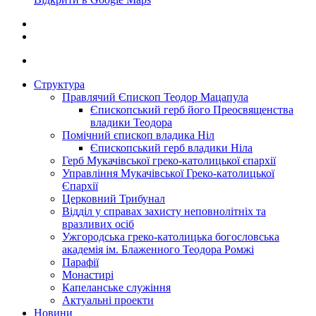
Структура
Правлячий Єпископ Теодор Мацапула
Єпископський герб його Преосвященства
владики Теодора
Помічний єпископ владика Ніл
Єпископський герб владики Ніла
Герб Мукачівської греко-католицької єпархії
Управління Мукачівської Греко-католицької
Єпархії
Церковний Трибунал
Відділ у справах захисту неповнолітніх та
вразливих осіб
Ужгородська греко-католицька богословська
академія ім. Блаженного Теодора Ромжі
Парафії
Монастирі
Капеланське служіння
Актуальні проекти
Новини