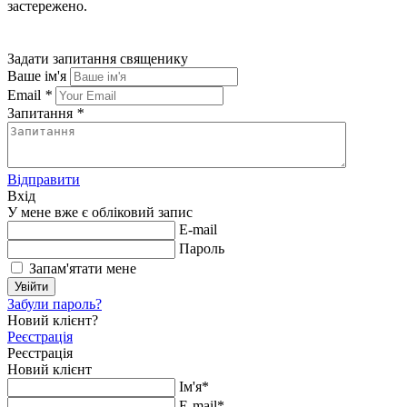
застережено.
Задати запитання священику
Ваше ім'я
Email
*
Запитання
*
Відправити
Вхід
У мене вже є обліковий запис
E-mail
Пароль
Запам'ятати мене
Увійти
Забули пароль?
Новий клієнт?
Реєстрація
Реєстрація
Новий клієнт
Ім'я*
E-mail*