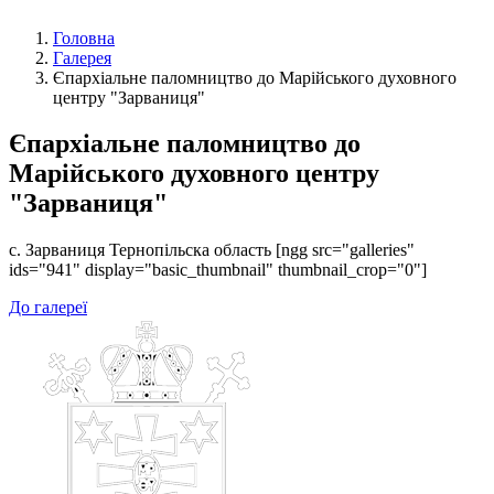
Головна
Галерея
Єпархіальне паломництво до Марійського духовного
центру "Зарваниця"
Єпархіальне паломництво до
Марійського духовного центру
"Зарваниця"
с. Зарваниця Тернопільска область [ngg src="galleries"
ids="941" display="basic_thumbnail" thumbnail_crop="0"]
До галереї