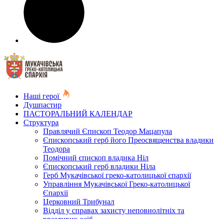
Наші герої
Душпастир
ПАСТОРАЛЬНИЙ КАЛЕНДАР
Структура
Правлячий Єпископ Теодор Мацапула
Єпископський герб його Преосвященства владики
Теодора
Помічний єпископ владика Ніл
Єпископський герб владики Ніла
Герб Мукачівської греко-католицької єпархії
Управління Мукачівської Греко-католицької
Єпархії
Церковний Трибунал
Відділ у справах захисту неповнолітніх та