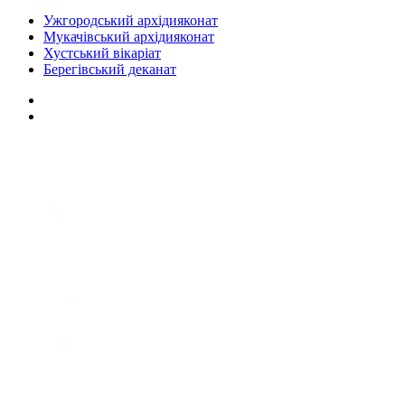
Ужгородський архідияконат
Мукачівський архідияконат
Хустський вікаріат
Берегівський деканат