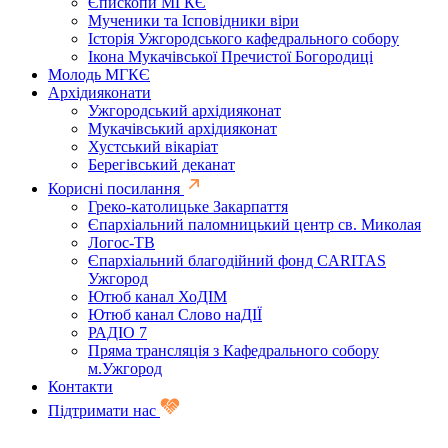
Єпископи МГКЄ
Мученики та Ісповідники віри
Історія Ужгородського кафедрального собору
Ікона Мукачівської Пречистої Богородиці
Молодь МГКЄ
Архідияконати
Ужгородський архідияконат
Мукачівський архідияконат
Хустський вікаріат
Берегівський деканат
Корисні посилання
Греко-католицьке Закарпаття
Єпархіальний паломницький центр св. Миколая
Логос-ТВ
Єпархіальний благодійний фонд CARITAS
Ужгород
Ютюб канал ХоДІМ
Ютюб канал Слово наДІЇ
РАДІО 7
Пряма трансляція з Кафедрального собору
м.Ужгород
Контакти
Підтримати нас