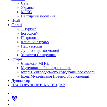
Світ
Україна
МГКЄ
Пастирські послання
Події
Статті
Літургіка
Богослов'я
Патрологія
Канонічне право
Наша історія
Душпастирство молоді
Запитати Священика
Історія
Єпископи МГКЄ
Мученики та Ісповідники віри
Історія Ужгородського кафедрального собору
Ікона Мукачівської Пречистої Богородиці
Душпастир
ПАСТОРАЛЬНИЙ КАЛЕНДАР