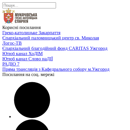
Корисні посилання
Греко-католицьке Закарпаття
Єпархіальний паломницький центр св. Миколая
Логос-ТВ
Єпархіальний благодійний фонд CARITAS Ужгород
Ютюб канал ХоДІМ
Ютюб канал Слово наДІЇ
РАДІО 7
Пряма трансляція з Кафедрального собору м.Ужгород
Посилання на соц. мережі