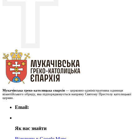
Мукачівська греко-католицька єпархія
— церковно-адміністративна одиниця
візантійського обряду, яка підпорядковується напряму Святому Престолу католицької
церкви.
Email:
Як нас знайти
Відкрити в Google Maps