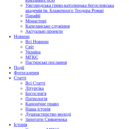
вразливих осіб
Ужгородська греко-католицька богословська
академія ім. Блаженного Теодора Ромжі
Парафії
Монастирі
Капеланське служіння
Актуальні проекти
Новини
Всі Новини
Світ
Україна
МГКЄ
Пастирські послання
Події
Фотогалерея
Статті
Всі Статті
Літургіка
Богослов'я
Патрологія
Канонічне право
Наша історія
Душпастирство молоді
Запитати Священика
Історія