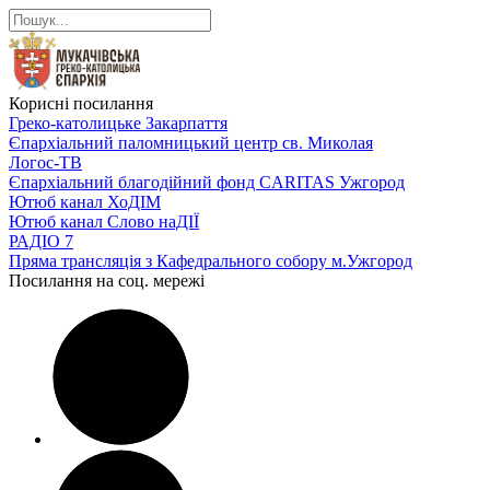
Корисні посилання
Греко-католицьке Закарпаття
Єпархіальний паломницький центр св. Миколая
Логос-ТВ
Єпархіальний благодійний фонд CARITAS Ужгород
Ютюб канал ХоДІМ
Ютюб канал Слово наДІЇ
РАДІО 7
Пряма трансляція з Кафедрального собору м.Ужгород
Посилання на соц. мережі