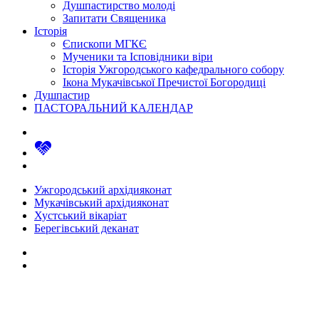
Душпастирство молоді
Запитати Священика
Історія
Єпископи МГКЄ
Мученики та Ісповідники віри
Історія Ужгородського кафедрального собору
Ікона Мукачівської Пречистої Богородиці
Душпастир
ПАСТОРАЛЬНИЙ КАЛЕНДАР
Ужгородський архідияконат
Мукачівський архідияконат
Хустський вікаріат
Берегівський деканат