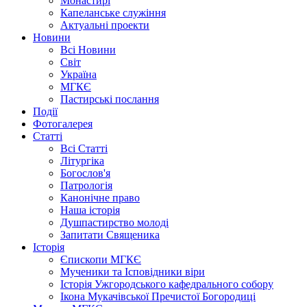
Монастирі
Капеланське служіння
Актуальні проекти
Новини
Всі Новини
Світ
Україна
МГКЄ
Пастирські послання
Події
Фотогалерея
Статті
Всі Статті
Літургіка
Богослов'я
Патрологія
Канонічне право
Наша історія
Душпастирство молоді
Запитати Священика
Історія
Єпископи МГКЄ
Мученики та Ісповідники віри
Історія Ужгородського кафедрального собору
Ікона Мукачівської Пречистої Богородиці