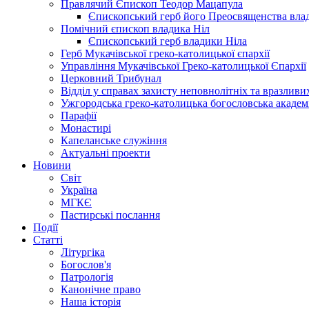
Правлячий Єпископ Теодор Мацапула
Єпископський герб його Преосвященства вла
Помічний єпископ владика Ніл
Єпископський герб владики Ніла
Герб Мукачівської греко-католицької єпархії
Управління Мукачівської Греко-католицької Єпархії
Церковний Трибунал
Відділ у справах захисту неповнолітніх та вразливих
Ужгородська греко-католицька богословська академ
Парафії
Монастирі
Капеланське служіння
Актуальні проекти
Новини
Світ
Україна
МГКЄ
Пастирські послання
Події
Статті
Літургіка
Богослов'я
Патрологія
Канонічне право
Наша історія