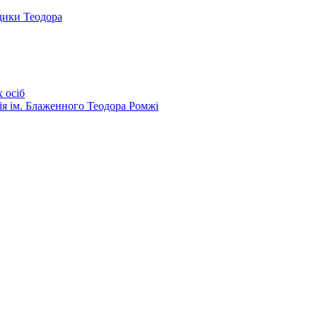
дики Теодора
 осіб
ія ім. Блаженного Теодора Ромжі