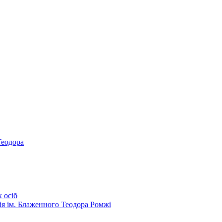
Теодора
 осіб
ія ім. Блаженного Теодора Ромжі