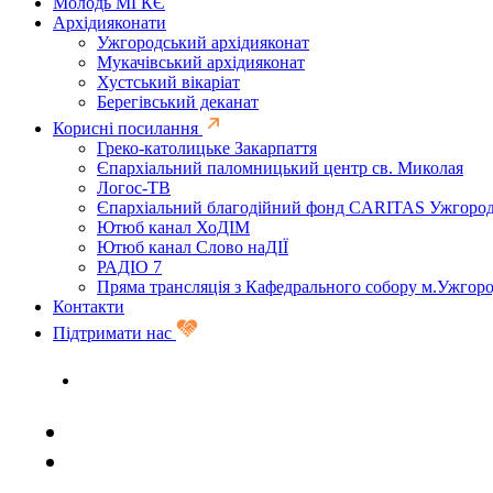
Молодь МГКЄ
Архідияконати
Ужгородський архідияконат
Мукачівський архідияконат
Хустський вікаріат
Берегівський деканат
Корисні посилання
Греко-католицьке Закарпаття
Єпархіальний паломницький центр св. Миколая
Логос-ТВ
Єпархіальний благодійний фонд CARITAS Ужгоро
Ютюб канал ХоДІМ
Ютюб канал Слово наДІЇ
РАДІО 7
Пряма трансляція з Кафедрального собору м.Ужгор
Контакти
Підтримати нас
Задати запитання священику