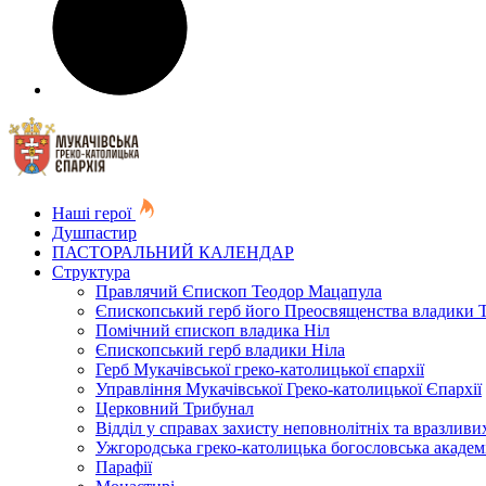
Наші герої
Душпастир
ПАСТОРАЛЬНИЙ КАЛЕНДАР
Структура
Правлячий Єпископ Теодор Мацапула
Єпископський герб його Преосвященства владики 
Помічний єпископ владика Ніл
Єпископський герб владики Ніла
Герб Мукачівської греко-католицької єпархії
Управління Мукачівської Греко-католицької Єпархії
Церковний Трибунал
Відділ у справах захисту неповнолітніх та вразливих
Ужгородська греко-католицька богословська академ
Парафії