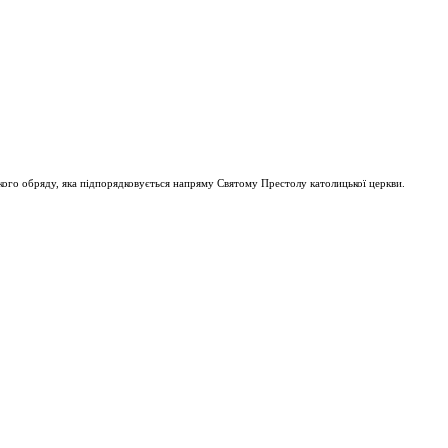
ого обряду, яка підпорядковується напряму Святому Престолу католицької церкви.