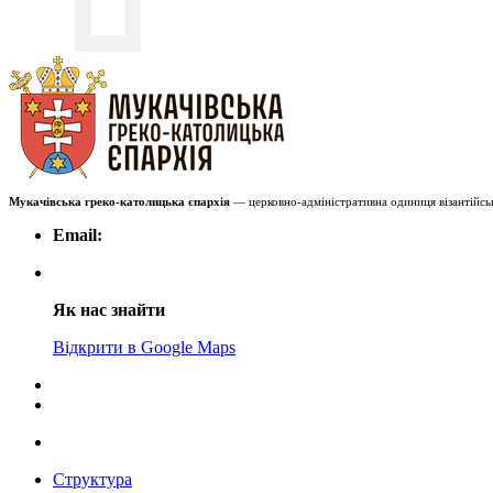
Мукачівська греко-католицька єпархія
— церковно-адміністративна одиниця візантійськ
Email:
Як нас знайти
Відкрити в Google Maps
Структура