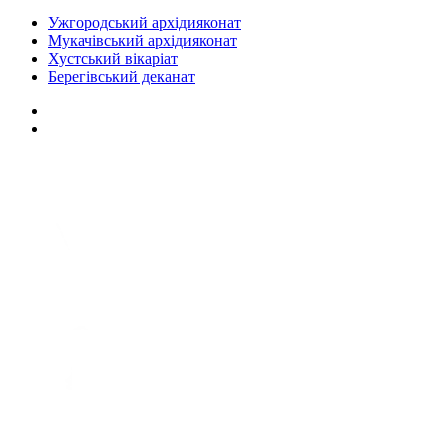
Ужгородський архідияконат
Мукачівський архідияконат
Хустський вікаріат
Берегівський деканат