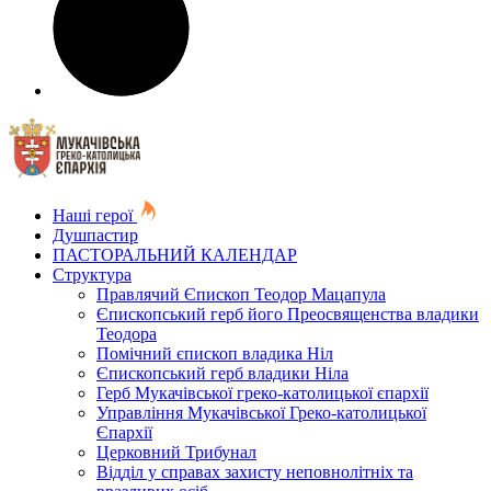
Наші герої
Душпастир
ПАСТОРАЛЬНИЙ КАЛЕНДАР
Структура
Правлячий Єпископ Теодор Мацапула
Єпископський герб його Преосвященства владики
Теодора
Помічний єпископ владика Ніл
Єпископський герб владики Ніла
Герб Мукачівської греко-католицької єпархії
Управління Мукачівської Греко-католицької
Єпархії
Церковний Трибунал
Відділ у справах захисту неповнолітніх та