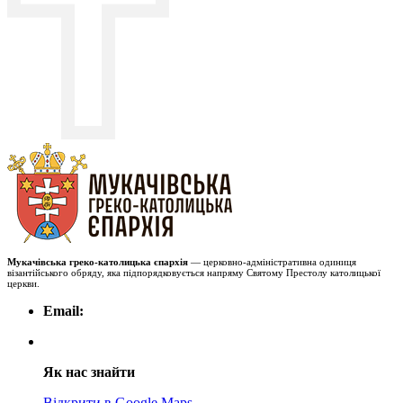
Мукачівська греко-католицька єпархія
— церковно-адміністративна одиниця
візантійського обряду, яка підпорядковується напряму Святому Престолу католицької
церкви.
Email:
Як нас знайти
Відкрити в Google Maps