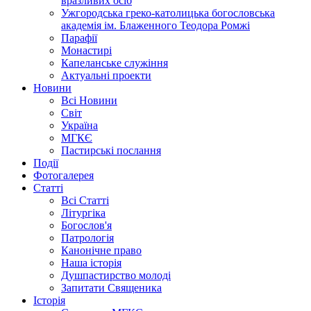
вразливих осіб
Ужгородська греко-католицька богословська
академія ім. Блаженного Теодора Ромжі
Парафії
Монастирі
Капеланське служіння
Актуальні проекти
Новини
Всі Новини
Світ
Україна
МГКЄ
Пастирські послання
Події
Фотогалерея
Статті
Всі Статті
Літургіка
Богослов'я
Патрологія
Канонічне право
Наша історія
Душпастирство молоді
Запитати Священика
Історія