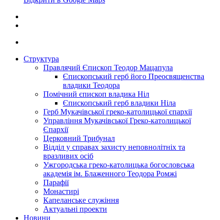
Структура
Правлячий Єпископ Теодор Мацапула
Єпископський герб його Преосвященства
владики Теодора
Помічний єпископ владика Ніл
Єпископський герб владики Ніла
Герб Мукачівської греко-католицької єпархії
Управління Мукачівської Греко-католицької
Єпархії
Церковний Трибунал
Відділ у справах захисту неповнолітніх та
вразливих осіб
Ужгородська греко-католицька богословська
академія ім. Блаженного Теодора Ромжі
Парафії
Монастирі
Капеланське служіння
Актуальні проекти
Новини