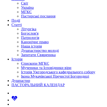
Світ
Україна
МГКЄ
Пастирські послання
Події
Статті
Літургіка
Богослов'я
Патрологія
Канонічне право
Наша історія
Душпастирство молоді
Запитати Священика
Історія
Єпископи МГКЄ
Мученики та Ісповідники віри
Історія Ужгородського кафедрального собору
Ікона Мукачівської Пречистої Богородиці
Душпастир
ПАСТОРАЛЬНИЙ КАЛЕНДАР