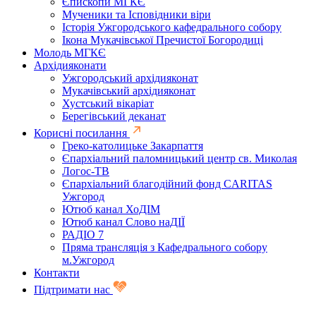
Єпископи МГКЄ
Мученики та Ісповідники віри
Історія Ужгородського кафедрального собору
Ікона Мукачівської Пречистої Богородиці
Молодь МГКЄ
Архідияконати
Ужгородський архідияконат
Мукачівський архідияконат
Хустський вікаріат
Берегівський деканат
Корисні посилання
Греко-католицьке Закарпаття
Єпархіальний паломницький центр св. Миколая
Логос-ТВ
Єпархіальний благодійний фонд CARITAS
Ужгород
Ютюб канал ХоДІМ
Ютюб канал Слово наДІЇ
РАДІО 7
Пряма трансляція з Кафедрального собору
м.Ужгород
Контакти
Підтримати нас