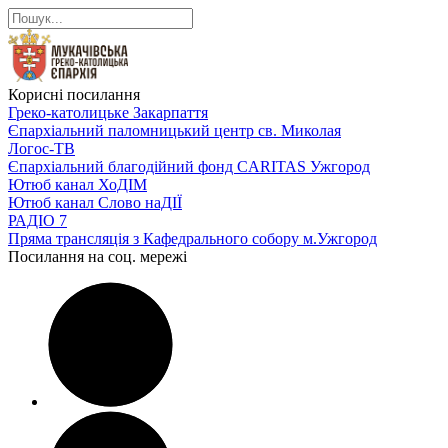
Корисні посилання
Греко-католицьке Закарпаття
Єпархіальний паломницький центр св. Миколая
Логос-ТВ
Єпархіальний благодійний фонд CARITAS Ужгород
Ютюб канал ХоДІМ
Ютюб канал Слово наДІЇ
РАДІО 7
Пряма трансляція з Кафедрального собору м.Ужгород
Посилання на соц. мережі