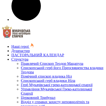
Наші герої
Душпастир
ПАСТОРАЛЬНИЙ КАЛЕНДАР
Структура
Правлячий Єпископ Теодор Мацапула
Єпископський герб його Преосвященства владики
Теодора
Помічний єпископ владика Ніл
Єпископський герб владики Ніла
Герб Мукачівської греко-католицької єпархії
Управління Мукачівської Греко-католицької
Єпархії
Церковний Трибунал
Відділ у справах захисту неповнолітніх та