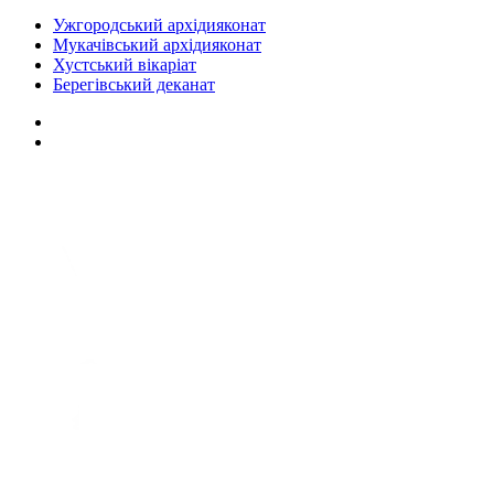
Ужгородський архідияконат
Мукачівський архідияконат
Хустський вікаріат
Берегівський деканат