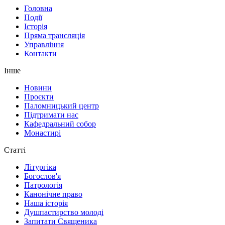
Головна
Події
Історія
Пряма трансляція
Управління
Контакти
Інше
Новини
Проєкти
Паломницький центр
Підтримати нас
Кафедральний собор
Монастирі
Статті
Літургіка
Богослов'я
Патрологія
Канонічне право
Наша історія
Душпастирство молоді
Запитати Священика