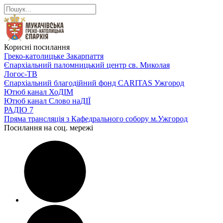
Корисні посилання
Греко-католицьке Закарпаття
Єпархіальний паломницький центр св. Миколая
Логос-ТВ
Єпархіальний благодійний фонд CARITAS Ужгород
Ютюб канал ХоДІМ
Ютюб канал Слово наДІЇ
РАДІО 7
Пряма трансляція з Кафедрального собору м.Ужгород
Посилання на соц. мережі