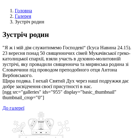
Головна
Галерея
Зустріч родин
Зустріч родин
"Я ж і мій дім служитимемо Господеві“ (Ісуса Навина 24.15).
23 вересня понад 50 священничих сімей Мукачівської греко-
католицької єпархії, взяли участь в духовно-молитовній
зустрічі, яку провадили священнича та мирянська родина зі
Словаччини під проводом преподобного отця Антона
Вербовського.
Щира подяка. І нехай Святий Дух через наші подружжя дає
добре засвідчення своєї присутності в нас.
[ngg src="galleries" ids="955" display="basic_thumbnail"
thumbnail_crop="0"]
До галереї