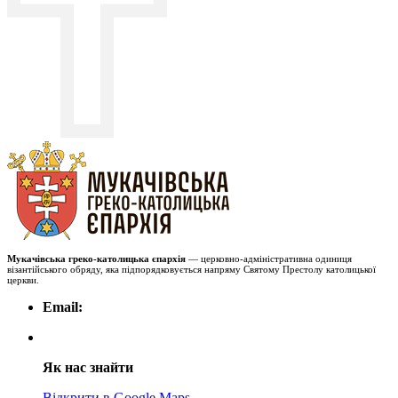
Мукачівська греко-католицька єпархія
— церковно-адміністративна одиниця
візантійського обряду, яка підпорядковується напряму Святому Престолу католицької
церкви.
Email:
Як нас знайти
Відкрити в Google Maps