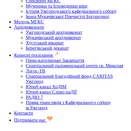
Єпископи МГКЄ
Мученики та Ісповідники віри
Історія Ужгородського кафедрального собору
Ікона Мукачівської Пречистої Богородиці
Молодь МГКЄ
Архідияконати
Ужгородський архідияконат
Мукачівський архідияконат
Хустський вікаріат
Берегівський деканат
Корисні посилання
Греко-католицьке Закарпаття
Єпархіальний паломницький центр св. Миколая
Логос-ТВ
Єпархіальний благодійний фонд CARITAS
Ужгород
Ютюб канал ХоДІМ
Ютюб канал Слово наДІЇ
РАДІО 7
Пряма трансляція з Кафедрального собору
м.Ужгород
Контакти
Підтримати нас