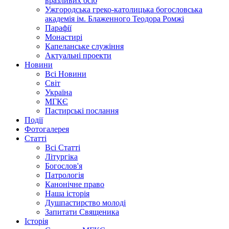
вразливих осіб
Ужгородська греко-католицька богословська
академія ім. Блаженного Теодора Ромжі
Парафії
Монастирі
Капеланське служіння
Актуальні проекти
Новини
Всі Новини
Світ
Україна
МГКЄ
Пастирські послання
Події
Фотогалерея
Статті
Всі Статті
Літургіка
Богослов'я
Патрологія
Канонічне право
Наша історія
Душпастирство молоді
Запитати Священика
Історія