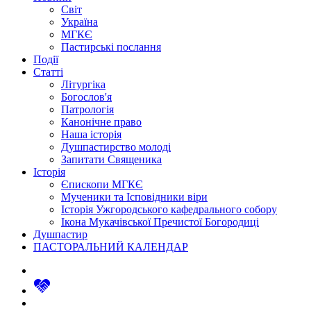
Світ
Україна
МГКЄ
Пастирські послання
Події
Статті
Літургіка
Богослов'я
Патрологія
Канонічне право
Наша історія
Душпастирство молоді
Запитати Священика
Історія
Єпископи МГКЄ
Мученики та Ісповідники віри
Історія Ужгородського кафедрального собору
Ікона Мукачівської Пречистої Богородиці
Душпастир
ПАСТОРАЛЬНИЙ КАЛЕНДАР