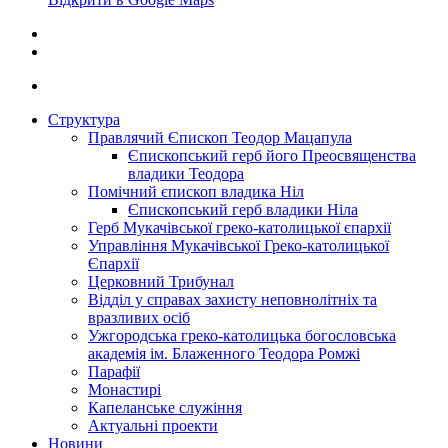
Структура
Правлячий Єпископ Теодор Мацапула
Єпископський герб його Преосвященства
владики Теодора
Помічний єпископ владика Ніл
Єпископський герб владики Ніла
Герб Мукачівської греко-католицької єпархії
Управління Мукачівської Греко-католицької
Єпархії
Церковний Трибунал
Відділ у справах захисту неповнолітніх та
вразливих осіб
Ужгородська греко-католицька богословська
академія ім. Блаженного Теодора Ромжі
Парафії
Монастирі
Капеланське служіння
Актуальні проекти
Новини