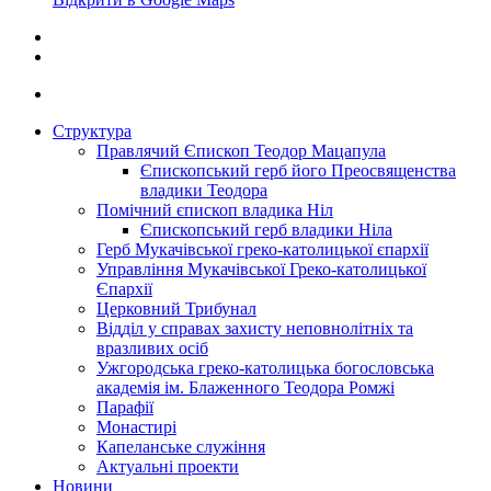
Структура
Правлячий Єпископ Теодор Мацапула
Єпископський герб його Преосвященства
владики Теодора
Помічний єпископ владика Ніл
Єпископський герб владики Ніла
Герб Мукачівської греко-католицької єпархії
Управління Мукачівської Греко-католицької
Єпархії
Церковний Трибунал
Відділ у справах захисту неповнолітніх та
вразливих осіб
Ужгородська греко-католицька богословська
академія ім. Блаженного Теодора Ромжі
Парафії
Монастирі
Капеланське служіння
Актуальні проекти
Новини