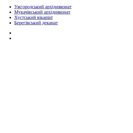
Ужгородський архідияконат
Мукачівський архідияконат
Хустський вікаріат
Берегівський деканат