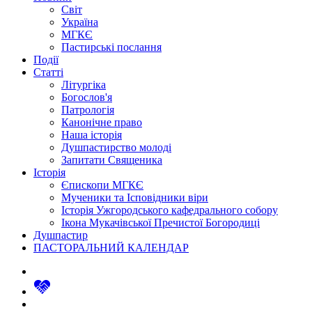
Світ
Україна
МГКЄ
Пастирські послання
Події
Статті
Літургіка
Богослов'я
Патрологія
Канонічне право
Наша історія
Душпастирство молоді
Запитати Священика
Історія
Єпископи МГКЄ
Мученики та Ісповідники віри
Історія Ужгородського кафедрального собору
Ікона Мукачівської Пречистої Богородиці
Душпастир
ПАСТОРАЛЬНИЙ КАЛЕНДАР