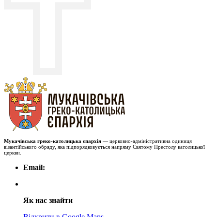
Мукачівська греко-католицька єпархія
— церковно-адміністративна одиниця
візантійського обряду, яка підпорядковується напряму Святому Престолу католицької
церкви.
Email:
Як нас знайти
Відкрити в Google Maps