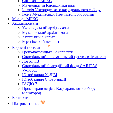
Єпископи МГКЄ
Мученики та Ісповідники віри
Історія Ужгородського кафедрального собору
Ікона Мукачівської Пречистої Богородиці
Молодь МГКЄ
Архідияконати
Ужгородський архідияконат
Мукачівський архідияконат
Хустський вікаріат
Берегівський деканат
Корисні посилання
Греко-католицьке Закарпаття
Єпархіальний паломницький центр св. Миколая
Логос-ТВ
Єпархіальний благодійний фонд CARITAS
Ужгород
Ютюб канал ХоДІМ
Ютюб канал Слово наДІЇ
РАДІО 7
Пряма трансляція з Кафедрального собору
м.Ужгород
Контакти
Підтримати нас