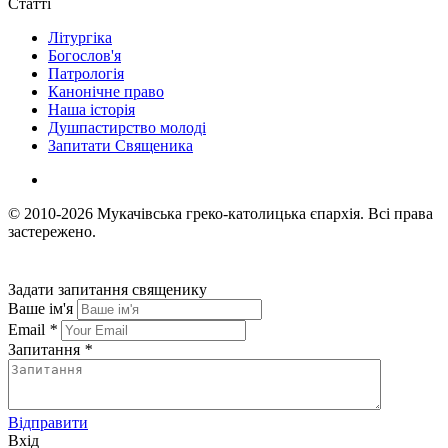
Статті
Літургіка
Богослов'я
Патрологія
Канонічне право
Наша історія
Душпастирство молоді
Запитати Священика
© 2010-2026
Мукачівська греко-католицька єпархія.
Всі права
застережено.
Задати запитання священику
Ваше ім'я
Email
*
Запитання
*
Відправити
Вхід