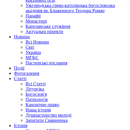
вразливих осіб
Ужгородська греко-католицька богословська
академія ім. Блаженного Теодора Ромжі
Парафії
Монастирі
Капеланське служіння
Актуальні проекти
Новини
Всі Новини
Світ
Україна
МГКЄ
Пастирські послання
Події
Фотогалерея
Статті
Всі Статті
Літургіка
Богослов'я
Патрологія
Канонічне право
Наша історія
Душпастирство молоді
Запитати Священика
Історія