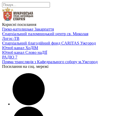
Корисні посилання
Греко-католицьке Закарпаття
Єпархіальний паломницький центр св. Миколая
Логос-ТВ
Єпархіальний благодійний фонд CARITAS Ужгород
Ютюб канал ХоДІМ
Ютюб канал Слово наДІЇ
РАДІО 7
Пряма трансляція з Кафедрального собору м.Ужгород
Посилання на соц. мережі