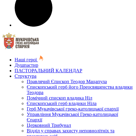
Наші герої
Душпастир
ПАСТОРАЛЬНИЙ КАЛЕНДАР
Структура
Правлячий Єпископ Теодор Мацапула
Єпископський герб його Преосвященства владики
Теодора
Помічний єпископ владика Ніл
Єпископський герб владики Ніла
Герб Мукачівської греко-католицької єпархії
Управління Мукачівської Греко-католицької
Єпархії
Церковний Трибунал
Відділ у справах захисту неповнолітніх та