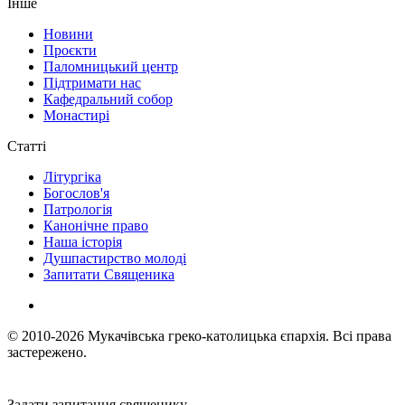
Інше
Новини
Проєкти
Паломницький центр
Підтримати нас
Кафедральний собор
Монастирі
Статті
Літургіка
Богослов'я
Патрологія
Канонічне право
Наша історія
Душпастирство молоді
Запитати Священика
© 2010-2026
Мукачівська греко-католицька єпархія.
Всі права
застережено.
Задати запитання священику