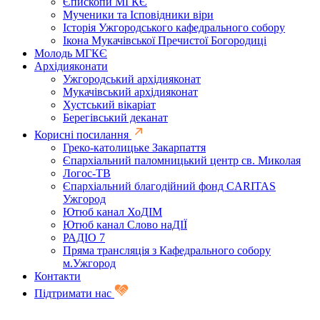
Єпископи МГКЄ
Мученики та Ісповідники віри
Історія Ужгородського кафедрального собору
Ікона Мукачівської Пречистої Богородиці
Молодь МГКЄ
Архідияконати
Ужгородський архідияконат
Мукачівський архідияконат
Хустський вікаріат
Берегівський деканат
Корисні посилання
Греко-католицьке Закарпаття
Єпархіальний паломницький центр св. Миколая
Логос-ТВ
Єпархіальний благодійний фонд CARITAS
Ужгород
Ютюб канал ХоДІМ
Ютюб канал Слово наДІЇ
РАДІО 7
Пряма трансляція з Кафедрального собору
м.Ужгород
Контакти
Підтримати нас