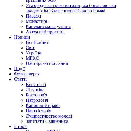
вразливих осіб
Ужгородська греко-католицька богословська
академія ім. Блаженного Теодора Ромжі
Парафії
Монастирі
Капеланське служіння
Актуальні проекти
Новини
Всі Новини
Світ
Україна
МГКЄ
Пастирські послання
Події
Фотогалерея
Статті
Всі Статті
Літургіка
Богослов'я
Патрологія
Канонічне право
Наша історія
Душпастирство молоді
Запитати Священика
Історія