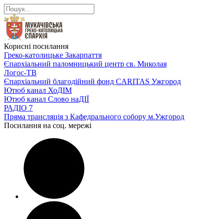
Корисні посилання
Греко-католицьке Закарпаття
Єпархіальний паломницький центр св. Миколая
Логос-ТВ
Єпархіальний благодійний фонд CARITAS Ужгород
Ютюб канал ХоДІМ
Ютюб канал Слово наДІЇ
РАДІО 7
Пряма трансляція з Кафедрального собору м.Ужгород
Посилання на соц. мережі