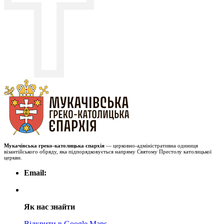
Мукачівська греко-католицька єпархія
— церковно-адміністративна одиниця
візантійського обряду, яка підпорядковується напряму Святому Престолу католицької
церкви.
Email:
Як нас знайти
Відкрити в Google Maps