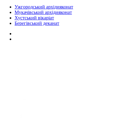
Ужгородський архідияконат
Мукачівський архідияконат
Хустський вікаріат
Берегівський деканат