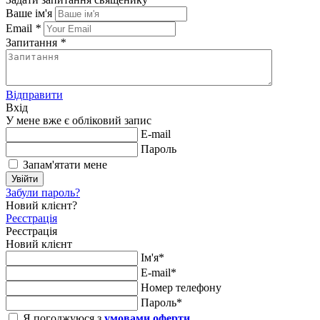
Ваше ім'я
Email
*
Запитання
*
Відправити
Вхід
У мене вже є обліковий запис
E-mail
Пароль
Запам'ятати мене
Увійти
Забули пароль?
Новий клієнт?
Реєстрація
Реєстрація
Новий клієнт
Ім'я*
E-mail*
Номер телефону
Пароль*
Я погоджуюся з
умовами оферти