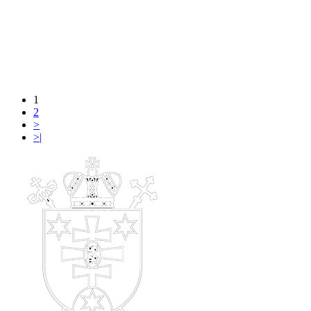
1
2
>
>|