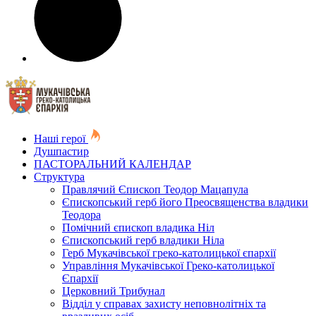
Наші герої
Душпастир
ПАСТОРАЛЬНИЙ КАЛЕНДАР
Структура
Правлячий Єпископ Теодор Мацапула
Єпископський герб його Преосвященства владики
Теодора
Помічний єпископ владика Ніл
Єпископський герб владики Ніла
Герб Мукачівської греко-католицької єпархії
Управління Мукачівської Греко-католицької
Єпархії
Церковний Трибунал
Відділ у справах захисту неповнолітніх та