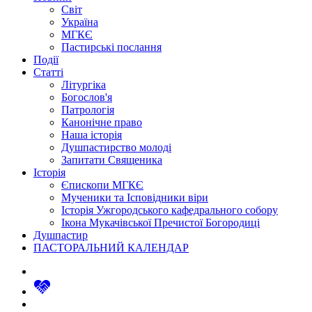
Світ
Україна
МГКЄ
Пастирські послання
Події
Статті
Літургіка
Богослов'я
Патрологія
Канонічне право
Наша історія
Душпастирство молоді
Запитати Священика
Історія
Єпископи МГКЄ
Мученики та Ісповідники віри
Історія Ужгородського кафедрального собору
Ікона Мукачівської Пречистої Богородиці
Душпастир
ПАСТОРАЛЬНИЙ КАЛЕНДАР