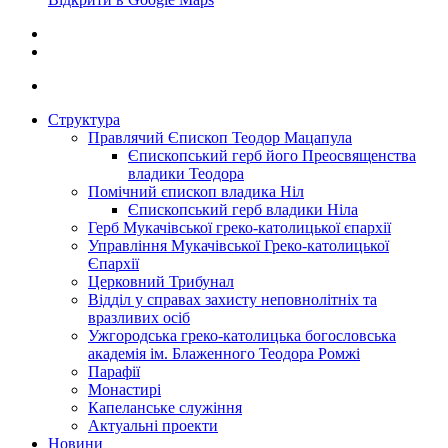
Структура
Правлячий Єпископ Теодор Мацапула
Єпископський герб його Преосвященства
владики Теодора
Помічний єпископ владика Ніл
Єпископський герб владики Ніла
Герб Мукачівської греко-католицької єпархії
Управління Мукачівської Греко-католицької
Єпархії
Церковний Трибунал
Відділ у справах захисту неповнолітніх та
вразливих осіб
Ужгородська греко-католицька богословська
академія ім. Блаженного Теодора Ромжі
Парафії
Монастирі
Капеланське служіння
Актуальні проекти
Новини