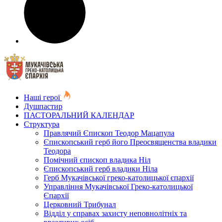
Наші герої
Душпастир
ПАСТОРАЛЬНИЙ КАЛЕНДАР
Структура
Правлячий Єпископ Теодор Мацапула
Єпископський герб його Преосвященства владики
Теодора
Помічний єпископ владика Ніл
Єпископський герб владики Ніла
Герб Мукачівської греко-католицької єпархії
Управління Мукачівської Греко-католицької
Єпархії
Церковний Трибунал
Відділ у справах захисту неповнолітніх та