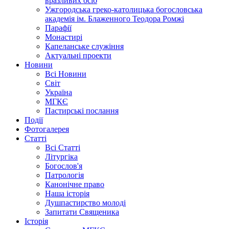
вразливих осіб
Ужгородська греко-католицька богословська
академія ім. Блаженного Теодора Ромжі
Парафії
Монастирі
Капеланське служіння
Актуальні проекти
Новини
Всі Новини
Світ
Україна
МГКЄ
Пастирські послання
Події
Фотогалерея
Статті
Всі Статті
Літургіка
Богослов'я
Патрологія
Канонічне право
Наша історія
Душпастирство молоді
Запитати Священика
Історія