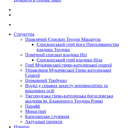
Структура
Правлячий Єпископ Теодор Мацапула
Єпископський герб його Преосвященства
владики Теодора
Помічний єпископ владика Ніл
Єпископський герб владики Ніла
Герб Мукачівської греко-католицької єпархії
Управління Мукачівської Греко-католицької
Єпархії
Церковний Трибунал
Відділ у справах захисту неповнолітніх та
вразливих осіб
Ужгородська греко-католицька богословська
академія ім. Блаженного Теодора Ромжі
Парафії
Монастирі
Капеланське служіння
Актуальні проекти
Новини