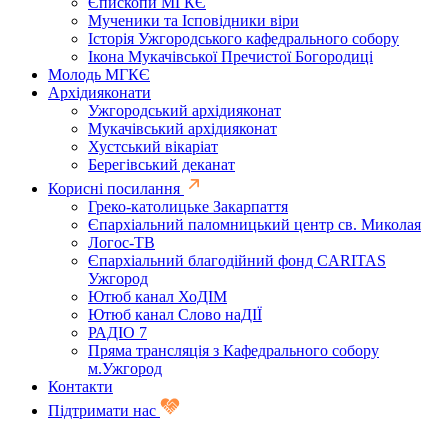
Єпископи МГКЄ
Мученики та Ісповідники віри
Історія Ужгородського кафедрального собору
Ікона Мукачівської Пречистої Богородиці
Молодь МГКЄ
Архідияконати
Ужгородський архідияконат
Мукачівський архідияконат
Хустський вікаріат
Берегівський деканат
Корисні посилання
Греко-католицьке Закарпаття
Єпархіальний паломницький центр св. Миколая
Логос-ТВ
Єпархіальний благодійний фонд CARITAS
Ужгород
Ютюб канал ХоДІМ
Ютюб канал Слово наДІЇ
РАДІО 7
Пряма трансляція з Кафедрального собору
м.Ужгород
Контакти
Підтримати нас