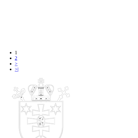
1
2
>
>|