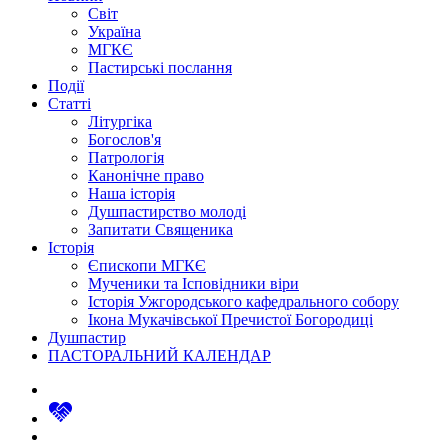
Світ
Україна
МГКЄ
Пастирські послання
Події
Статті
Літургіка
Богослов'я
Патрологія
Канонічне право
Наша історія
Душпастирство молоді
Запитати Священика
Історія
Єпископи МГКЄ
Мученики та Ісповідники віри
Історія Ужгородського кафедрального собору
Ікона Мукачівської Пречистої Богородиці
Душпастир
ПАСТОРАЛЬНИЙ КАЛЕНДАР