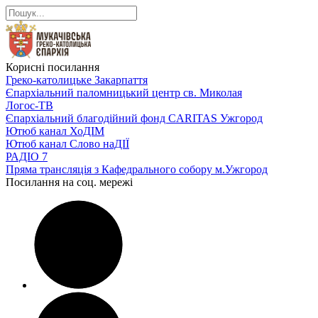
Корисні посилання
Греко-католицьке Закарпаття
Єпархіальний паломницький центр св. Миколая
Логос-ТВ
Єпархіальний благодійний фонд CARITAS Ужгород
Ютюб канал ХоДІМ
Ютюб канал Слово наДІЇ
РАДІО 7
Пряма трансляція з Кафедрального собору м.Ужгород
Посилання на соц. мережі