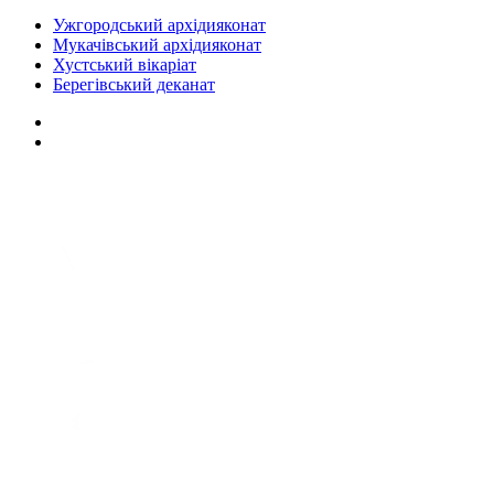
Ужгородський архідияконат
Мукачівський архідияконат
Хустський вікаріат
Берегівський деканат