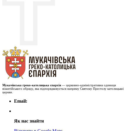
Мукачівська греко-католицька єпархія
— церковно-адміністративна одиниця
візантійського обряду, яка підпорядковується напряму Святому Престолу католицької
церкви.
Email:
Як нас знайти
Відкрити в Google Maps