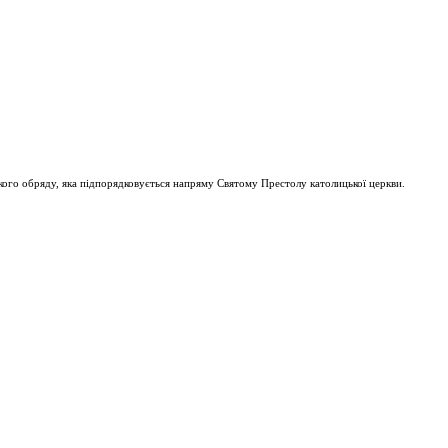
ого обряду, яка підпорядковується напряму Святому Престолу католицької церкви.