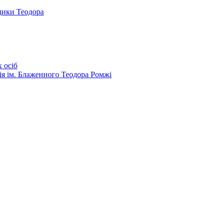
дики Теодора
 осіб
ія ім. Блаженного Теодора Ромжі