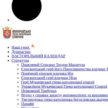
Наші герої
Душпастир
ПАСТОРАЛЬНИЙ КАЛЕНДАР
Структура
Правлячий Єпископ Теодор Мацапула
Єпископський герб його Преосвященства владики 
Помічний єпископ владика Ніл
Єпископський герб владики Ніла
Герб Мукачівської греко-католицької єпархії
Управління Мукачівської Греко-католицької Єпархії
Церковний Трибунал
Відділ у справах захисту неповнолітніх та вразливих
Ужгородська греко-католицька богословська академ
Парафії