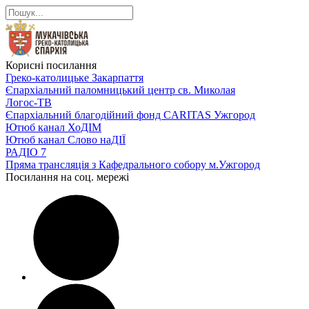
Корисні посилання
Греко-католицьке Закарпаття
Єпархіальний паломницький центр св. Миколая
Логос-ТВ
Єпархіальний благодійний фонд CARITAS Ужгород
Ютюб канал ХоДІМ
Ютюб канал Слово наДІЇ
РАДІО 7
Пряма трансляція з Кафедрального собору м.Ужгород
Посилання на соц. мережі