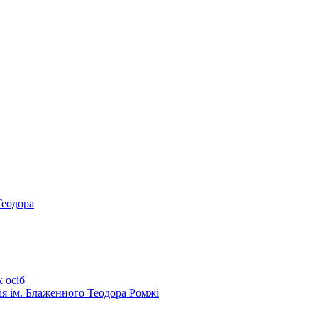
Теодора
 осіб
ія ім. Блаженного Теодора Ромжі