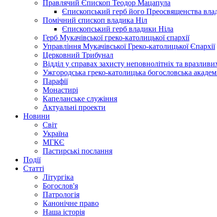
Правлячий Єпископ Теодор Мацапула
Єпископський герб його Преосвященства вла
Помічний єпископ владика Ніл
Єпископський герб владики Ніла
Герб Мукачівської греко-католицької єпархії
Управління Мукачівської Греко-католицької Єпархії
Церковний Трибунал
Відділ у справах захисту неповнолітніх та вразливих
Ужгородська греко-католицька богословська академ
Парафії
Монастирі
Капеланське служіння
Актуальні проекти
Новини
Світ
Україна
МГКЄ
Пастирські послання
Події
Статті
Літургіка
Богослов'я
Патрологія
Канонічне право
Наша історія