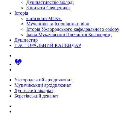
Душпастирство молоді
Запитати Священика
Історія
Єпископи МГКЄ
Мученики та Ісповідники віри
Історія Ужгородського кафедрального собору
Ікона Мукачівської Пречистої Богородиці
Душпастир
ПАСТОРАЛЬНИЙ КАЛЕНДАР
Ужгородський архідияконат
Мукачівський архідияконат
Хустський вікаріат
Берегівський деканат