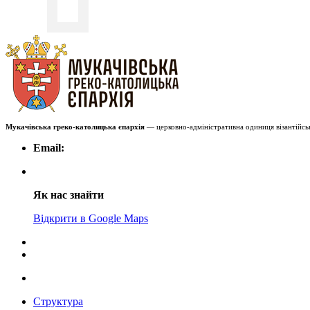
Мукачівська греко-католицька єпархія
— церковно-адміністративна одиниця візантійськ
Email:
Як нас знайти
Відкрити в Google Maps
Структура