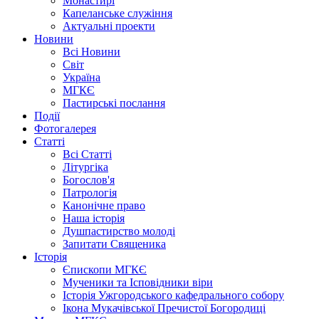
Монастирі
Капеланське служіння
Актуальні проекти
Новини
Всі Новини
Світ
Україна
МГКЄ
Пастирські послання
Події
Фотогалерея
Статті
Всі Статті
Літургіка
Богослов'я
Патрологія
Канонічне право
Наша історія
Душпастирство молоді
Запитати Священика
Історія
Єпископи МГКЄ
Мученики та Ісповідники віри
Історія Ужгородського кафедрального собору
Ікона Мукачівської Пречистої Богородиці