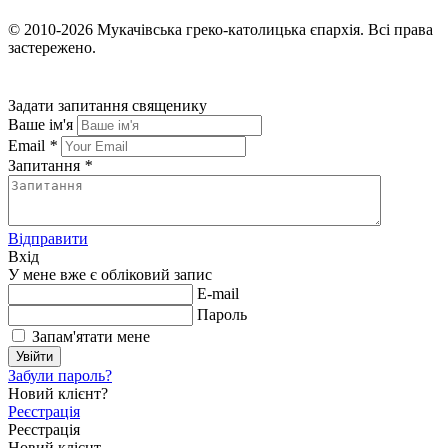
© 2010-2026
Мукачівська греко-католицька єпархія.
Всі права
застережено.
Задати запитання священику
Ваше ім'я
Email
*
Запитання
*
Відправити
Вхід
У мене вже є обліковий запис
E-mail
Пароль
Запам'ятати мене
Увійти
Забули пароль?
Новий клієнт?
Реєстрація
Реєстрація
Новий клієнт