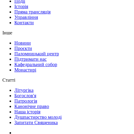
Події
Історія
Пряма трансляція
Управління
Контакти
Інше
Новини
Проєкти
Паломницький центр
Підтримати нас
Кафедральний собор
Монастирі
Статті
Літургіка
Богослов'я
Патрологія
Канонічне право
Наша історія
Душпастирство молоді
Запитати Священика