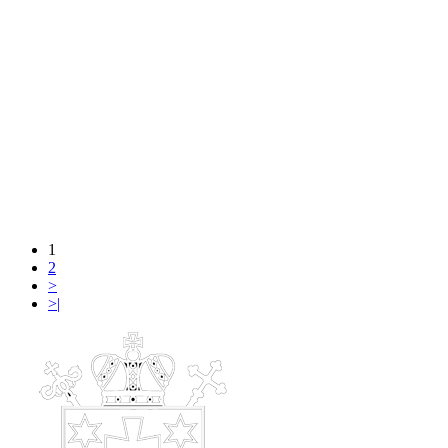
1
2
>
>|