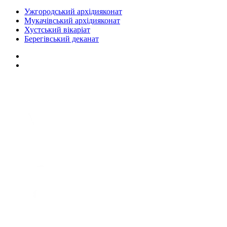
Ужгородський архідияконат
Мукачівський архідияконат
Хустський вікаріат
Берегівський деканат