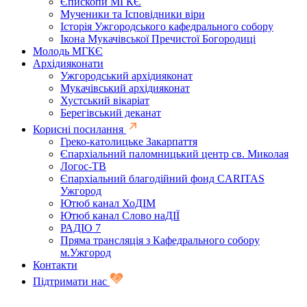
Єпископи МГКЄ
Мученики та Ісповідники віри
Історія Ужгородського кафедрального собору
Ікона Мукачівської Пречистої Богородиці
Молодь МГКЄ
Архідияконати
Ужгородський архідияконат
Мукачівський архідияконат
Хустський вікаріат
Берегівський деканат
Корисні посилання
Греко-католицьке Закарпаття
Єпархіальний паломницький центр св. Миколая
Логос-ТВ
Єпархіальний благодійний фонд CARITAS
Ужгород
Ютюб канал ХоДІМ
Ютюб канал Слово наДІЇ
РАДІО 7
Пряма трансляція з Кафедрального собору
м.Ужгород
Контакти
Підтримати нас