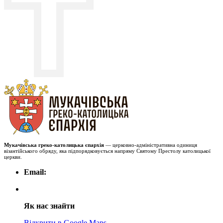
Мукачівська греко-католицька єпархія
— церковно-адміністративна одиниця
візантійського обряду, яка підпорядковується напряму Святому Престолу католицької
церкви.
Email:
Як нас знайти
Відкрити в Google Maps