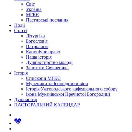
Світ
Україна
МГКЄ
Пастирські послання
Події
Статті
Літургіка
Богослов'я
Патрологія
Канонічне право
Наша історія
Душпастирство молоді
Запитати Священика
Історія
Єпископи МГКЄ
Мученики та Ісповідники віри
Історія Ужгородського кафедрального собору
Ікона Мукачівської Пречистої Богородиці
Душпастир
ПАСТОРАЛЬНИЙ КАЛЕНДАР