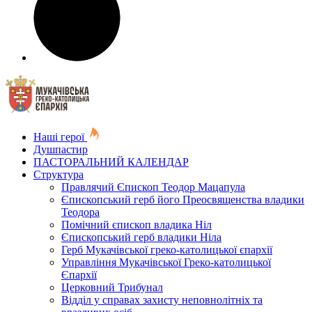
Наші герої
Душпастир
ПАСТОРАЛЬНИЙ КАЛЕНДАР
Структура
Правлячий Єпископ Теодор Мацапула
Єпископський герб його Преосвященства владики
Теодора
Помічний єпископ владика Ніл
Єпископський герб владики Ніла
Герб Мукачівської греко-католицької єпархії
Управління Мукачівської Греко-католицької
Єпархії
Церковний Трибунал
Відділ у справах захисту неповнолітніх та