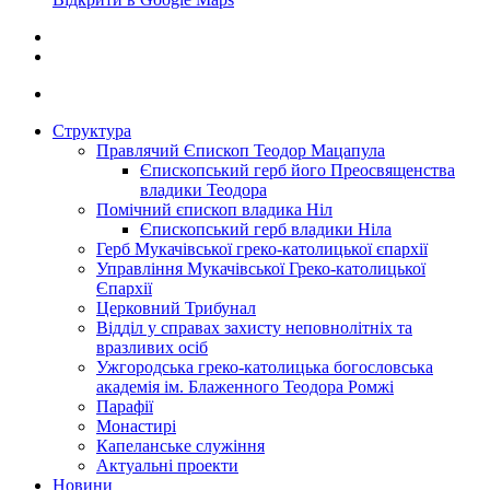
Структура
Правлячий Єпископ Теодор Мацапула
Єпископський герб його Преосвященства
владики Теодора
Помічний єпископ владика Ніл
Єпископський герб владики Ніла
Герб Мукачівської греко-католицької єпархії
Управління Мукачівської Греко-католицької
Єпархії
Церковний Трибунал
Відділ у справах захисту неповнолітніх та
вразливих осіб
Ужгородська греко-католицька богословська
академія ім. Блаженного Теодора Ромжі
Парафії
Монастирі
Капеланське служіння
Актуальні проекти
Новини