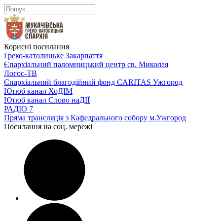
Корисні посилання
Греко-католицьке Закарпаття
Єпархіальний паломницький центр св. Миколая
Логос-ТВ
Єпархіальний благодійний фонд CARITAS Ужгород
Ютюб канал ХоДІМ
Ютюб канал Слово наДІЇ
РАДІО 7
Пряма трансляція з Кафедрального собору м.Ужгород
Посилання на соц. мережі