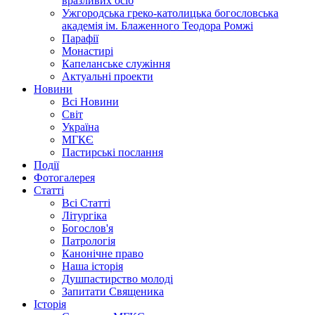
вразливих осіб
Ужгородська греко-католицька богословська
академія ім. Блаженного Теодора Ромжі
Парафії
Монастирі
Капеланське служіння
Актуальні проекти
Новини
Всі Новини
Світ
Україна
МГКЄ
Пастирські послання
Події
Фотогалерея
Статті
Всі Статті
Літургіка
Богослов'я
Патрологія
Канонічне право
Наша історія
Душпастирство молоді
Запитати Священика
Історія