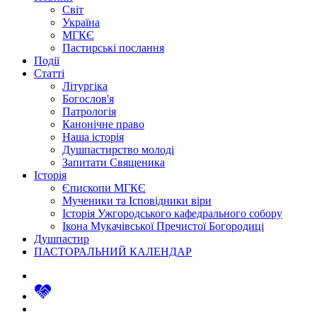
Світ
Україна
МГКЄ
Пастирські послання
Події
Статті
Літургіка
Богослов'я
Патрологія
Канонічне право
Наша історія
Душпастирство молоді
Запитати Священика
Історія
Єпископи МГКЄ
Мученики та Ісповідники віри
Історія Ужгородського кафедрального собору
Ікона Мукачівської Пречистої Богородиці
Душпастир
ПАСТОРАЛЬНИЙ КАЛЕНДАР