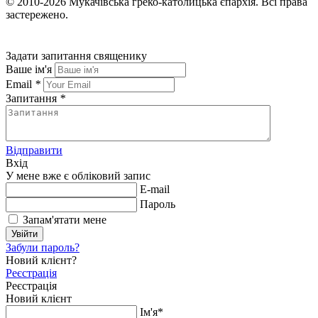
© 2010-2026
Мукачівська греко-католицька єпархія.
Всі права
застережено.
Задати запитання священику
Ваше ім'я
Email
*
Запитання
*
Відправити
Вхід
У мене вже є обліковий запис
E-mail
Пароль
Запам'ятати мене
Увійти
Забули пароль?
Новий клієнт?
Реєстрація
Реєстрація
Новий клієнт
Ім'я*