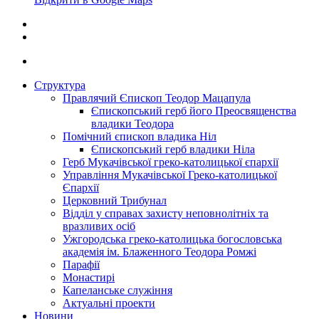
Структура
Правлячий Єпископ Теодор Мацапула
Єпископський герб його Преосвященства
владики Теодора
Помічний єпископ владика Ніл
Єпископський герб владики Ніла
Герб Мукачівської греко-католицької єпархії
Управління Мукачівської Греко-католицької
Єпархії
Церковний Трибунал
Відділ у справах захисту неповнолітніх та
вразливих осіб
Ужгородська греко-католицька богословська
академія ім. Блаженного Теодора Ромжі
Парафії
Монастирі
Капеланське служіння
Актуальні проекти
Новини