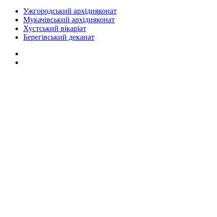
Ужгородський архідияконат
Мукачівський архідияконат
Хустський вікаріат
Берегівський деканат