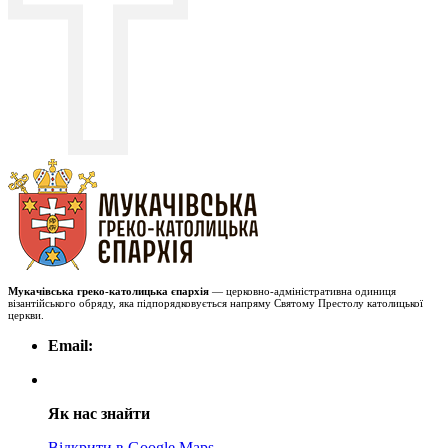
Мукачівська греко-католицька єпархія
— церковно-адміністративна одиниця
візантійського обряду, яка підпорядковується напряму Святому Престолу католицької
церкви.
Email:
Як нас знайти
Відкрити в Google Maps