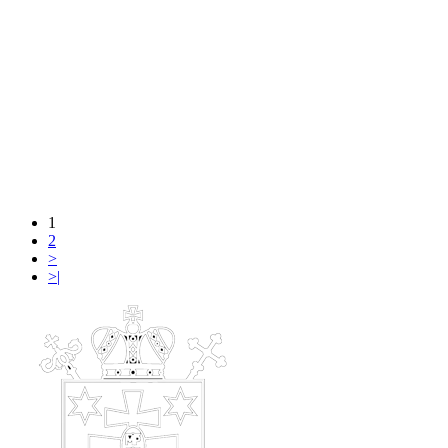
1
2
>
>|