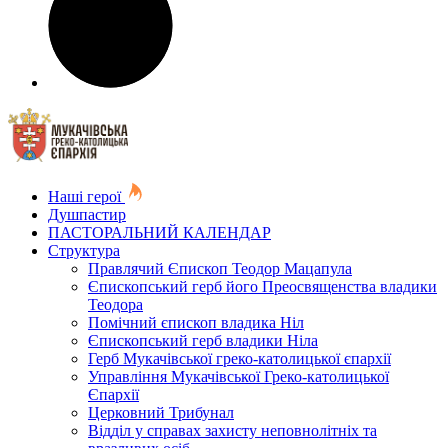
Наші герої
Душпастир
ПАСТОРАЛЬНИЙ КАЛЕНДАР
Структура
Правлячий Єпископ Теодор Мацапула
Єпископський герб його Преосвященства владики
Теодора
Помічний єпископ владика Ніл
Єпископський герб владики Ніла
Герб Мукачівської греко-католицької єпархії
Управління Мукачівської Греко-католицької
Єпархії
Церковний Трибунал
Відділ у справах захисту неповнолітніх та