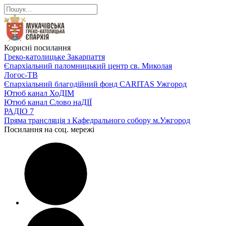
Корисні посилання
Греко-католицьке Закарпаття
Єпархіальний паломницький центр св. Миколая
Логос-ТВ
Єпархіальний благодійний фонд CARITAS Ужгород
Ютюб канал ХоДІМ
Ютюб канал Слово наДІЇ
РАДІО 7
Пряма трансляція з Кафедрального собору м.Ужгород
Посилання на соц. мережі