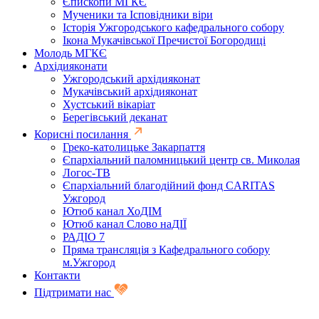
Єпископи МГКЄ
Мученики та Ісповідники віри
Історія Ужгородського кафедрального собору
Ікона Мукачівської Пречистої Богородиці
Молодь МГКЄ
Архідияконати
Ужгородський архідияконат
Мукачівський архідияконат
Хустський вікаріат
Берегівський деканат
Корисні посилання
Греко-католицьке Закарпаття
Єпархіальний паломницький центр св. Миколая
Логос-ТВ
Єпархіальний благодійний фонд CARITAS
Ужгород
Ютюб канал ХоДІМ
Ютюб канал Слово наДІЇ
РАДІО 7
Пряма трансляція з Кафедрального собору
м.Ужгород
Контакти
Підтримати нас