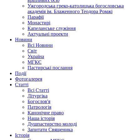
вразливих осіб
Ужгородська греко-католицька богословська
академія ім. Блаженного Теодора Ромжі
Парафії
Монастирі
Капеланське служіння
Актуальні проекти
Новини
Всі Новини
Світ
Україна
МГКЄ
Пастирські послання
Події
Фотогалерея
Статті
Всі Статті
Літургіка
Богослов'я
Патрологія
Канонічне право
Наша історія
Душпастирство молоді
Запитати Священика
Історія